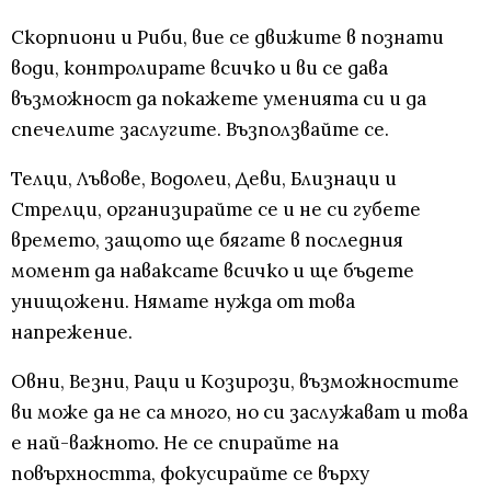
Скорпиони и Риби, вие се движите в познати
води, контролирате всичко и ви се дава
възможност да покажете уменията си и да
спечелите заслугите. Възползвайте се.
Телци, Лъвове, Водолеи, Деви, Близнаци и
Стрелци, организирайте се и не си губете
времето, защото ще бягате в последния
момент да наваксате всичко и ще бъдете
унищожени. Нямате нужда от това
напрежение.
Овни, Везни, Раци и Козирози, възможностите
ви може да не са много, но си заслужават и това
е най-важното. Не се спирайте на
повърхността, фокусирайте се върху