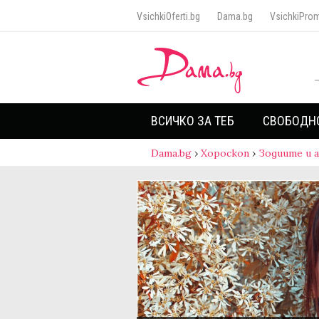
VsichkiOferti.bg
Dama.bg
VsichkiProm
ВСИЧКО ЗА ТЕБ
СВОБОДН
Dama.bg
›
Хороскоп
›
Зодиите и 