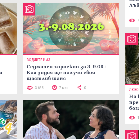
Лъв
ЗОДИИТЕ И АЗ
Седмичен хороскоп за 3-9.08.:
а
Коя зодия ще получи своя
щастлив шанс
3 658
7 мин
0
ЛЮБО
На 
пре
бог