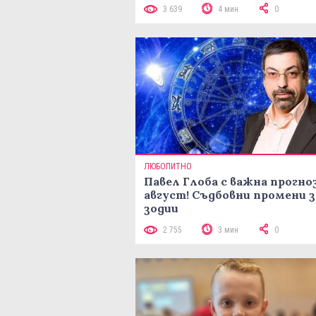
3 639
4 мин
0
ЛЮБОПИТНО
Павел Глоба с важна прогноз
август! Съдбовни промени з
зодии
2 755
3 мин
0