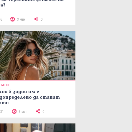
а?
76
3 мин
0
ПИТНО
кои 5 зодии им е
допределено да станат
ати
131
3 мин
0