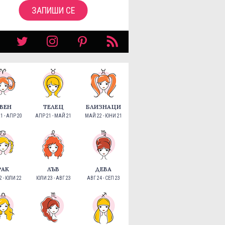
ЗАПИШИ СЕ
ВЕН
ТЕЛЕЦ
БЛИЗНАЦИ
1 - АПР 20
АПР 21 - МАЙ 21
МАЙ 22 - ЮНИ 21
РАК
ЛЪВ
ДЕВА
 - ЮЛИ 22
ЮЛИ 23 - АВГ 23
АВГ 24 - СЕП 23