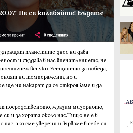
20.07: Не се колебайте! Бъдете
еме за прочит
0 споделяния
изпращат планетите днес ни дава
еност и създава в нас впечатлението, че
 постигнем всичко. Усещането за победа,
неният ни темперамент, но и
е ще ни накарат да се открояваме и да
АБ
 от посредственото, мразим мизерното,
 си и за хората около нас.Нищо не е в
с нас, ако сме уверени и вярваме в себе си