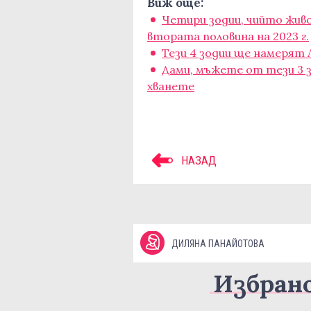
Виж още:
Четири зодии, чийто жи
втората половина на 2023 г.
Тези 4 зодии ще намерят
Дами, мъжете от тези 3 з
хванете
НАЗАД
ДИЛЯНА ПАНАЙОТОВА
Избран