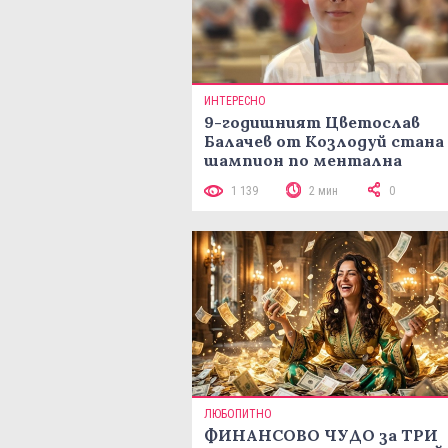
ИНТЕРЕСНО
9-годишният Цветослав
Балачев от Козлодуй стана
шампион по ментална
аритметика с 320 задачи за
1 139
2 мин
0
минути
ЛЮБОПИТНО
ФИНАНСОВО ЧУДО за ТРИ