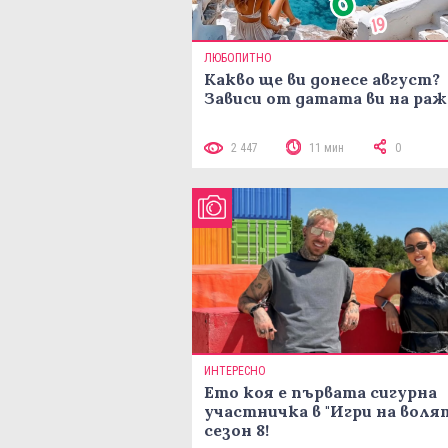
ЛЮБОПИТНО
Какво ще ви донесе август?
Зависи от датата ви на ра
2 447
11 мин
0
ИНТЕРЕСНО
Ето коя е първата сигурна
участничка в "Игри на воля
сезон 8!