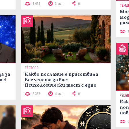
1 931
3 мин
0
ТЕНД
Мод
мод
дам
си
ТЕСТОВЕ
а за
Какво послание е приготвила
а 4
Вселената за вас:
Психологически тест с едно
кликване
2 357
4 мин
0
РЕЦЕ
Как
поп
нов
рец