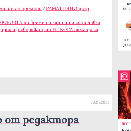
В
вот ще се промени ДРАМАТИЧНО през
СЕП 24
 ЛЮБОВТА по време на лятната си почивка
одии изневеряват, но НИКОГА няма да ги
КО
ДЕК 22
20.07.2023
о от редактора
ЛЮБО
Кои