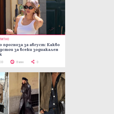
ПИТНО
о прогноза за август: Какво
дстои за всеки зодиакален
к
133
8 мин
0