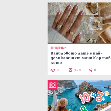
ТЕНДЕНЦИИ
Ваниловото лате е най-
деликатният маникюр тов
лято
381
3 мин
0