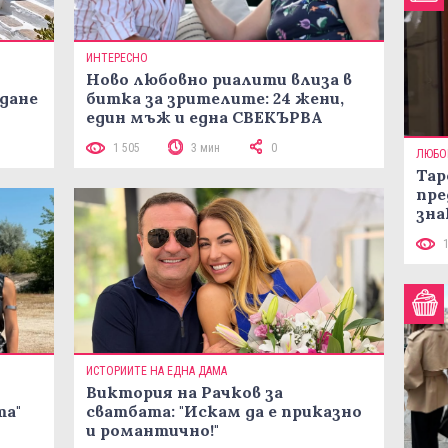
ИНТЕРЕСНО
Ново любовно риалити влиза в
жданe
битка за зрителите: 24 жени,
един мъж и една СВЕКЪРВА
1 505
3 мин
0
ЛЮБО
Тар
пре
зна
ИСТОРИИТЕ НА ЕДНА ДАМА
Виктория на Рачков за
та"
сватбата: "Искам да е приказно
и романтично!"