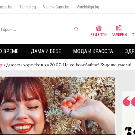
ocii.bg
Tennis.bg
VsichkiGumi.bg
VsichkiIgri.bg
РЕЦЕПТИ
ГАЛЕРИИ
Т
О ВРЕМЕ
ДАМА И БЕБЕ
МОДА И КРАСОТА
ЗДР
аз
›
Дневен хороскоп за 20.07: Не се колебайте! Бъдете смели!