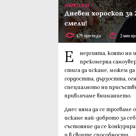
ЗОДИИТЕ И АЗ
Дневен хороскоп за 
смели!
679 прегледа
2 мин вр
Е
нергията, която ни 
прекомерна самоувер
стига да искаме, можем да
гордостта, дързостта, ог
специалното ни присъстви
привличаме вниманието.
Днес няма да се трогваме
искаме най-доброто за себе
състояние да се конкурира 
и в своите способности.