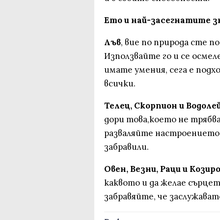
Ето и най-засегнатите зн
Лъв
, вие по природа сте п
Използвайте гo и се осмел
имате умения, сега е под
всички.
Телец, Скорпион и Водолей
дори това,което не трябва
разваляйте настроението 
забравили.
Овен, Везни, Раци и Козир
каквото и да желае сърцет
забравяйте, че заслужават