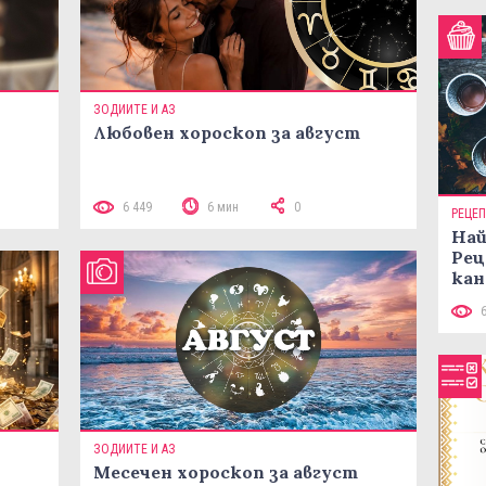
ЗОДИИТЕ И АЗ
Любовен хороскоп за август
 10
6 449
6 мин
0
РЕЦЕ
Най
Рец
кан
ЗОДИИТЕ И АЗ
Месечен хороскоп за август