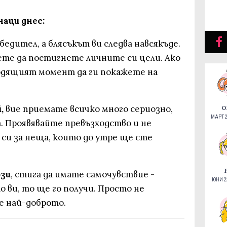
аци днес:
обедител, а блясъкът ви следва навсякъде.
ете да постигнете личните си цели. Ако
ходящият момент да ги покажете на
,
вие приемате всичко много сериозно,
О
МАРТ 2
. Проявявайте превъзходство и не
си за неща, които до утре ще сте
ози
, стига да имате самочувствие -
ЮНИ 22
о ви, то ще го получи. Просто не
е най-доброто.