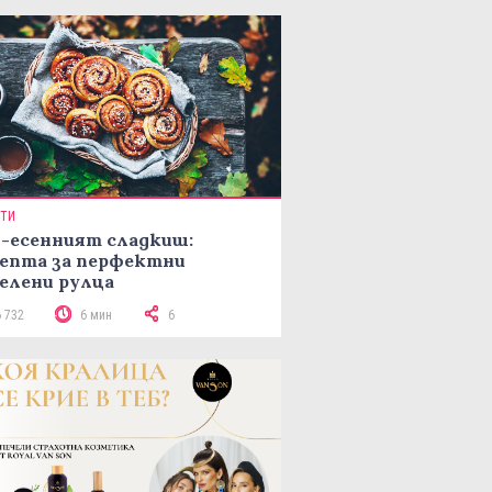
ПТИ
-есенният сладкиш:
епта за перфектни
елени рулца
6 732
6 мин
6