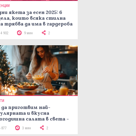
ЕНЦИИ
ни якета за есен 2025: 6
ела, които всяка стилна
а трябва да има в гардероба
14 902
9 мин
2
ПТИ
 да приготвим най-
улярната и вкусна
огодишна салата в света -
епта Мимоза
6 877
3 мин
2