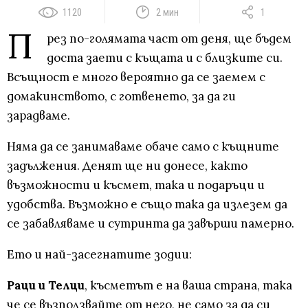
1120
2 мин
1
П
рез по-голямата част от деня, ще бъдем
доста заети с къщата и с близките си.
Всъщност е много вероятно да се заемем с
домакинството, с готвенето, за да ги
зарадваме.
Няма да се занимаваме обаче само с къщните
задължения. Денят ще ни донесе, както
възможности и късмет, така и подаръци и
удобства. Възможно е също така да излезем да
се забавляваме и сутринта да завърши памерно.
Ето и най-засегнатите зодии:
Раци и Телци
, късметът е на ваша страна, така
че се възползвайте от него, не само за да си