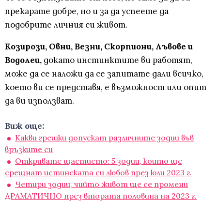
прекарате добре, но и за да успеете да
подобрите личния си живот.
Козирози, Овни, Везни, Скорпиони, Лъвове и
Водолеи,
докато инстинктите ви работят,
може да се наложи да се запитате дали всичко,
което ви се представя, е възможност или опит
да ви използват.
Виж още:
Какви грешки допускат различните зодии във
връзките си
Откривате щастието: 5 зодии, които ще
срещнат истинската си любов през юли 2023 г.
Четири зодии, чийто живот ще се промени
ДРАМАТИЧНО през втората половина на 2023 г.