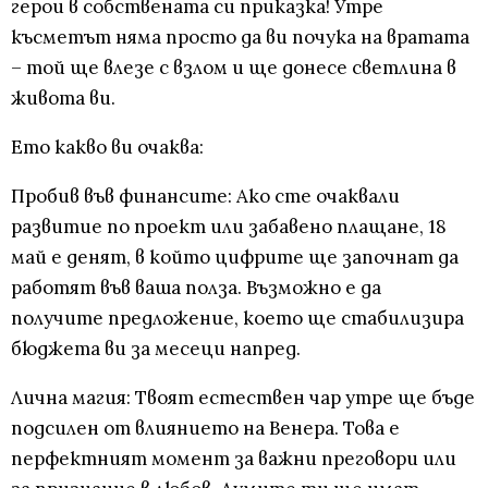
герои в собствената си приказка! Утре
късметът няма просто да ви почука на вратата
– той ще влезе с взлом и ще донесе светлина в
живота ви.
Ето какво ви очаква:
Пробив във финансите: Ако сте очаквали
развитие по проект или забавено плащане, 18
май е денят, в който цифрите ще започнат да
работят във ваша полза. Възможно е да
получите предложение, което ще стабилизира
бюджета ви за месеци напред.
Лична магия: Твоят естествен чар утре ще бъде
подсилен от влиянието на Венера. Това е
перфектният момент за важни преговори или