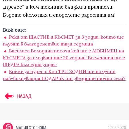
„прелее“ и към техните близки и приятели.
Бъдете около тях и споделете радостта им!
Виж още:
Реки от ЩАСТИЕ и КЪСМЕТ за 3 зодии, които ще
плуват в благоденствие тази седмица
Василиса Володина посочи кой ще e ЛЮБИМЕЦ на
КЪСМЕТА за следващите 20 години! Вселената ще е
ЩЕДРА към една зодия:
Време за чудеса: Кои ТРИ ЗОДИИ ще получат
най-вълнуващия ПОДАРЪК от звездите точно сега?
НАЗАД
17.05.2026
МАРИЯ СТОЯНОВА