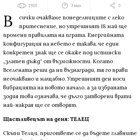
2900
3 мин
0
В
сички очакваме понеделниците с леко
притеснение, но утрешният 18 май ще
промени правилата на играта. Енергийната
конфигурация на небето е такава, че един
конкретен знак ще се окаже под истински
„златен дъжд“ от възможности. Когато
Вселената реши да ни възнагради, тя го прави
неочаквано и мащабно. Утрешният ден носи
вибрацията на новото начало, а за избраната
зодия това означава, че дълго затворени врати
най-накрая ще се отворят.
Щастливецът на деня: ТЕЛЕЦ
Скъпи Телци, пригответе се да бъдете главните