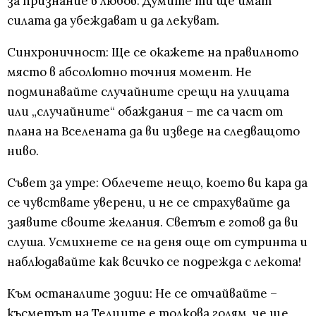
за признание в любов. Думите ти ще имат
силата да убеждават и да лекуват.
Синхроничност: Ще се окажете на правилното
място в абсолютно точния момент. Не
подминавайте случайните срещи на улицата
или „случайните“ обаждания – те са част от
плана на Вселената да ви изведе на следващото
ниво.
Съвет за утре: Облечете нещо, което ви кара да
се чувствате уверени, и не се страхувайте да
заявите своите желания. Светът е готов да ви
слуша. Усмихнете се на деня още от сутринта и
наблюдавайте как всичко се подрежда с лекота!
Към останалите зодии: Не се отчайвайте –
късметът на Телците е толкова голям, че ще