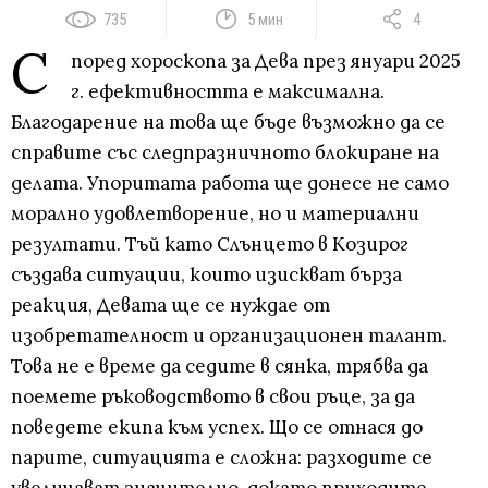
735
5 мин
4
С
поред хороскопа за Дева през януари 2025
г. ефективността е максимална.
Благодарение на това ще бъде възможно да се
справите със следпразничното блокиране на
делата. Упоритата работа ще донесе не само
морално удовлетворение, но и материални
резултати. Тъй като Слънцето в Козирог
създава ситуации, които изискват бърза
реакция, Девата ще се нуждае от
изобретателност и организационен талант.
Това не е време да седите в сянка, трябва да
поемете ръководството в свои ръце, за да
поведете екипа към успех. Що се отнася до
парите, ситуацията е сложна: разходите се