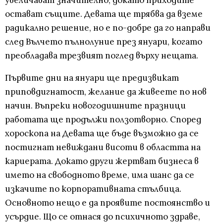
увеличават значително, докато приходите
остават същите. Девата ще трябва да вземе
радикално решение, но е по-добре да го направи
след Вълчето пълнолуние през януари, когато
преобладава трезвият поглед върху нещата.
Първите дни на януари ще предизвикат
приповдигнатост, желание да живеете по нов
начин. Въпреки новогодишните празници
работата ще продължи ползотворно. Според
хороскопа на Девата ще бъде възможно да се
постигнат невиждани висоти в областта на
кариерата. Докато други жертват бизнеса в
името на свободното време, има шанс да се
изкачите по корпоративната стълбица.
Основното нещо е да проявите постоянство и
усърдие. Що се отнася до психичното здраве,