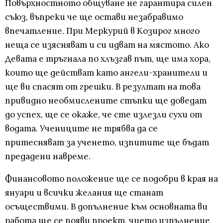
Повърхностното общуване не гарантира силен
съюз, въпреки че ще остави незабравимо
впечатление. При Меркурий в Козирог много
неща се изясняват и си идват на мястото. Ако
Девата е тръгнала по хлъзгав път, ще има хора,
които ще действат като ангели-хранители и
ще ви спасят от грешки. В резултат на това
привидно необмислените стъпки ще доведат
до успех, ще се окаже, че сте излезли сухи от
водата. Учениците не трябва да се
притесняват за ученето, изпитите ще бъдат
предадени навреме.
Финансовото положение ще се подобри в края на
януари и всички желания ще станат
осъществими. В допълнение към основната ви
работа ще се появи проект, чието изпълнение