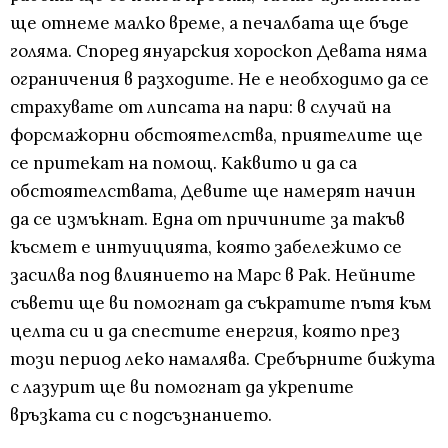
ще отнеме малко време, а печалбата ще бъде
голяма. Според януарския хороскоп Девата няма
ограничения в разходите. Не е необходимо да се
страхувате от липсата на пари: в случай на
форсмажорни обстоятелства, приятелите ще
се притекат на помощ. Каквито и да са
обстоятелствата, Девите ще намерят начин
да се измъкнат. Една от причините за такъв
късмет е интуицията, която забележимо се
засилва под влиянието на Марс в Рак. Нейните
съвети ще ви помогнат да съкратите пътя към
целта си и да спестите енергия, която през
този период леко намалява. Сребърните бижута
с лазурит ще ви помогнат да укрепите
връзката си с подсъзнанието.