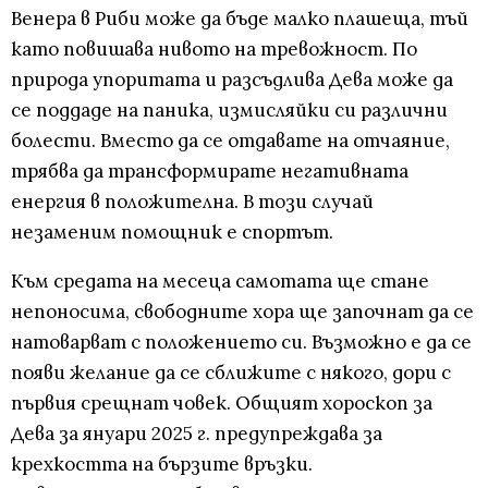
Венера в Риби може да бъде малко плашеща, тъй
като повишава нивото на тревожност. По
природа упоритата и разсъдлива Дева може да
се поддаде на паника, измисляйки си различни
болести. Вместо да се отдавате на отчаяние,
трябва да трансформирате негативната
енергия в положителна. В този случай
незаменим помощник е спортът.
Към средата на месеца самотата ще стане
непоносима, свободните хора ще започнат да се
натоварват с положението си. Възможно е да се
появи желание да се сближите с някого, дори с
първия срещнат човек. Общият хороскоп за
Дева за януари 2025 г. предупреждава за
крехкостта на бързите връзки.