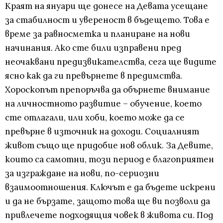
Краят на януари ще донесе на Девата усещане
за стабилност и увереност в бъдещето. Това е
време за равносметка и планиране на нови
начинания. Ако сте били изправени пред
неочаквани предизвикателства, сега ще видите
ясно как да ги превърнете в предимства.
Хороскопът препоръчва да обърнете внимание
на личностното развитие – обучение, което
сте отлагали, или хоби, което може да се
превърне в източник на доходи. Социалният
живот също ще придобие нов облик. За Девите,
които са самотни, този период е благоприятен
за изграждане на нови, по-сериозни
взаимоотношения. Ключът е да бъдете искрени
и да не бързате, защото това ще ви позволи да
привлечете подходящия човек в живота си. Под