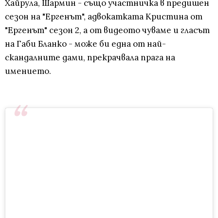
Хайрула, Шармин - също участничка в предишен
сезон на "Ергенът", адвокатката Кристина от
"Ергенът" сезон 2, а от видеото чуваме и гласът
на Габи Бланко - може би една от най-
скандалните дами, прекрачвала прага на
имението.