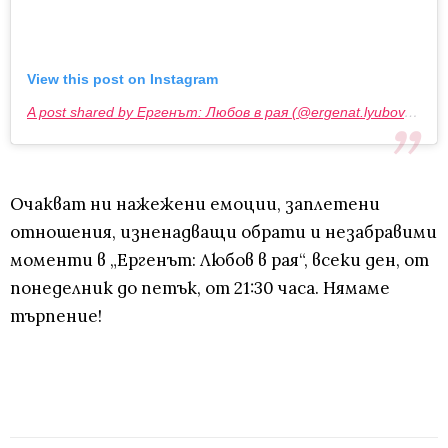
View this post on Instagram
A post shared by Ергенът: Любов в рая (@ergenat.lyubov.v.raya.btv)
Очакват ни нажежени емоции, заплетени
отношения, изненадващи обрати и незабравими
моменти в „Ергенът: Любов в рая“, всеки ден, от
понеделник до петък, от 21:30 часа. Нямаме
търпение!