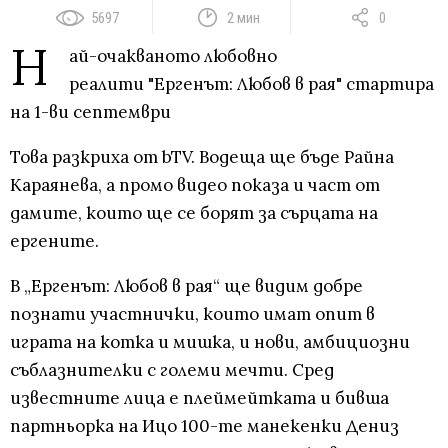
5697
2 мин
0
Н
ай-очакваното любовно
реалити "Ергенът: Любов в рая" стартира
на 1-ви септември
Това разкриха от bTV. Водеща ще бъде Райна
Караянева, а промо видео показа и част от
дамите, които ще се борят за сърцата на
ергените.
В „Ергенът: Любов в рая“ ще видим добре
познати участнички, които имат опит в
играта на котка и мишка, и нови, амбициозни
съблазнителки с големи мечти. Сред
известните лица е плеймейтката и бивша
партньорка на Ицо 100-те манекенки Дениз