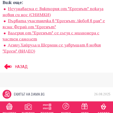
Виж още:
Неузнаваема е: Виктория от "Ергенът" показа
новия си нос (СНИМКИ)
Първата участничка в "Ергенът: Любов в рая" е
ясна: Ферай от "Ергенът"
Валерия от "Ергенът" се глези с милионера с
частен самолет
Дениз Хайрула и Шермин се завръщат в новия
"Ерген" (ВИДЕО)
НАЗАД
26.08.2025
ЕКИПЪТ НА DAMA.BG