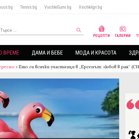
ocii.bg
Tennis.bg
VsichkiGumi.bg
VsichkiIgri.bg
РЕЦЕПТИ
ГАЛЕРИИ
Т
О ВРЕМЕ
ДАМА И БЕБЕ
МОДА И КРАСОТА
ЗДР
ересно
›
Ето ги всички участници в „Ергенът: любов в рая“ (