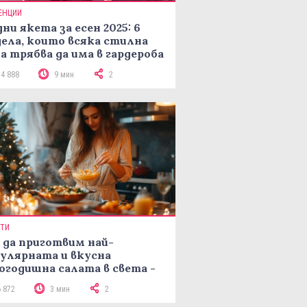
ЕНЦИИ
ни якета за есен 2025: 6
ела, които всяка стилна
а трябва да има в гардероба
14 888
9 мин
2
ПТИ
 да приготвим най-
улярната и вкусна
огодишна салата в света -
епта Мимоза
6 872
3 мин
2