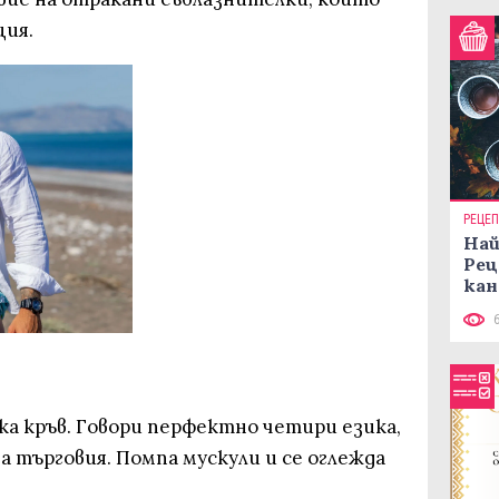
ция.
РЕЦЕ
Най
Рец
кан
ка кръв. Говори перфектно четири езика,
а търговия. Помпа мускули и се оглежда