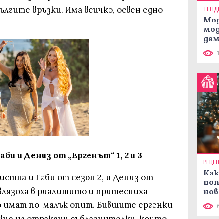
лгите връзки. Има всичко, освен едно -
ТЕНД
Мод
мод
дам
си
и и Дениз от „Ергенът“ 1, 2 и 3
РЕЦЕ
Как
истна и Габи от сезон 2, и Дениз от
поп
 влязоха в риалитито и притесниха
нов
рец
 имат по-малък опит. Бившите ергенки
ие на отракани съблазнителки, които