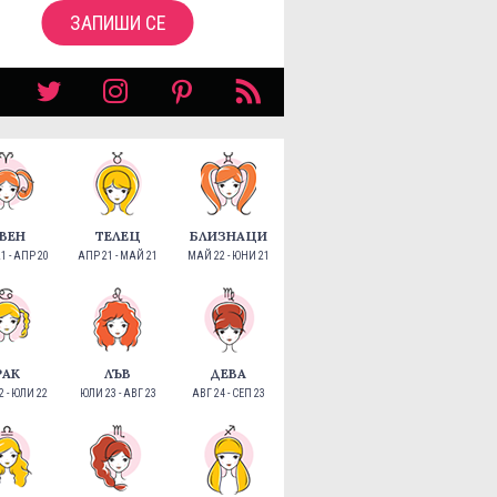
ЗАПИШИ СЕ
ВЕН
ТЕЛЕЦ
БЛИЗНАЦИ
1 - АПР 20
АПР 21 - МАЙ 21
МАЙ 22 - ЮНИ 21
РАК
ЛЪВ
ДЕВА
 - ЮЛИ 22
ЮЛИ 23 - АВГ 23
АВГ 24 - СЕП 23