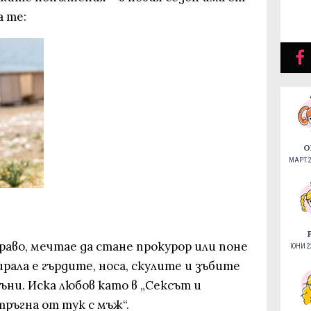
а те:
О
МАРТ 2
право, мечтае да стане прокурор или поне
ЮНИ 22
ирала е гърдите, носа, скулите и зъбите
ъни. Иска любов като в „Сексът и
 тръгна от тук с мъж“.