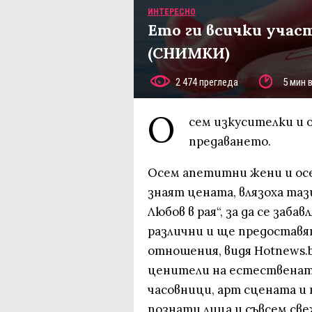
ИНТЕРЕСНО
Ето ги всички участ
(СНИМКИ)
2 474 прегледа
5 мин 
О
сем изкусителки и 
предаванетo.
Осем апетитни жени и осе
знаят цената, влязоха таз
Любов в рая“, за да се заб
различни и ще предоставя
отношения, видя Hotnews.
ценители на естествената
часовници, арт сцената и
познати лица и съвсем све