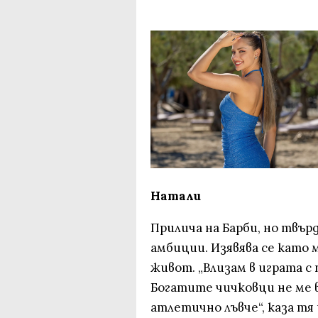
Натали
Прилича на Барби, но твърд
амбиции. Изявява се като 
живот. „Влизам в играта с 
Богатите чичковци не ме 
атлетично лъвче“, каза тя 