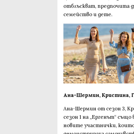
отблъскват, предпочита дъ
семейство и дете.
Ана-Шермин, Кристина, Габ
Ана-Шермин от сезон 3, Кр
сезон 1 на „Ергенът“ също
новите участнички, които
демонстрираха самочувств