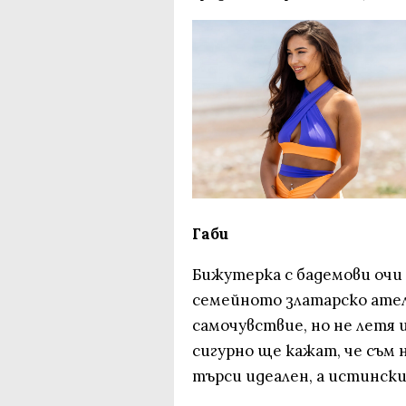
Габи
Бижутерка с бадемови очи 
семейното златарско ател
самочувствие, но не летя 
сигурно ще кажат, че съм н
търси идеален, а истински