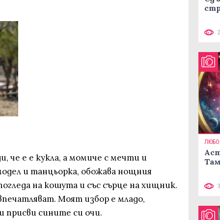
стр
ЛЮБО
Аст
и, че е е кукла, а момиче с мечти и
Там
модел и танцьорка, обожава нощния
погледа на кошута и със сърце на хищник.
впечатляват. Моят избор е младо,
и присви сините си очи.