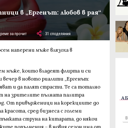
ници в „Ергенът: любов в рая“
време за прочит
31 споделяния
осем наперени мъже влязоха в
м мъже, които владеят флирта и си
и вечер в новото риалити „Ергенът:
авляват и да палят страсти. Те са тотално
т на зрителите пълната палитра
АБ
bg. От привърженици на корекциите до
 красота, сред бизнеса с големи
 тънката струна на китарата, до някои
жите попълнения – в новия сезон има от