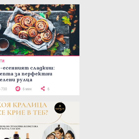
ПТИ
-есенният сладкиш:
епта за перфектни
елени рулца
6 730
6 мин
6