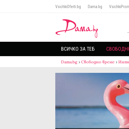
VsichkiOferti.bg
Dama.bg
VsichkiProm
ВСИЧКО ЗА ТЕБ
СВОБОДН
Dama.bg
›
Свободно време
›
Инт