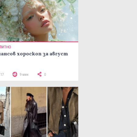
ПИТНО
ансов хороскоп за август
517
9 мин
0