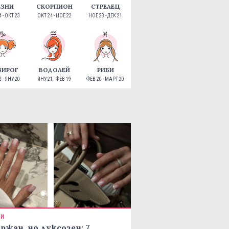
ЕЗНИ
СКОРПИОН
СТРЕЛЕЦ
 - ОКТ 23
ОКТ 24 - НОЕ 22
НОЕ 23 - ДЕК 21
ЗИРОГ
ВОДОЛЕЙ
РИБИ
 - ЯНУ 20
ЯНУ 21 - ФЕВ 19
ФЕВ 20 - МАРТ 20
ТИ
ржан, но луксозен: 7