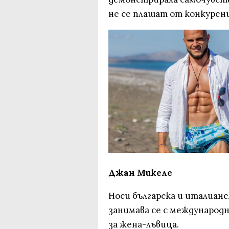
не се плашат от конкурен
Джан Микеле
Носи българска и италианс
занимава се с международн
за жена-лъвица.