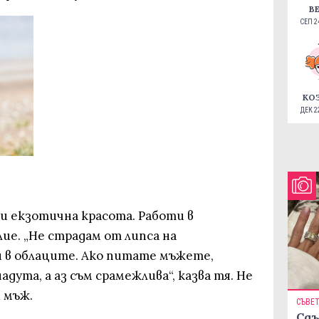
В
СЕП 24
КО
ДЕК 22
и екзотична красота. Работи в
ие. „Не страдам от липса на
и в облаците. Ако питате мъжете,
адута, а аз съм срамежлива“, казва тя. Не
 мъж.
СЪВЕ
Сдъ