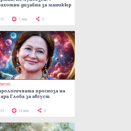
ахотни дизайна за маникюр
215
7 мин
0
ПИТНО
рологичната прогноза на
ара Глоба за август
329
14 мин
0