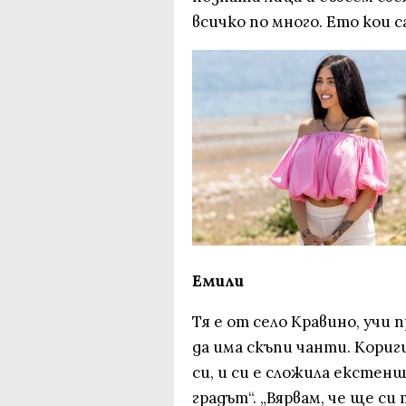
всичко по много. Ето кои с
Eмили
Тя е от село Кравино, учи 
да има скъпи чанти. Кориг
си, и си е сложила екстенш
градът“. „Вярвам, че ще си