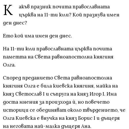
К
акъв празник почита православната
църква на 11-ти юли? Кой празнува имен
ден днес?
Ето кой има имен ден днес.
На 11-ти юли православната църква почита
паметта на Света равноапостолна княгиня
Олга.
Според преданието Света равноапостолна
княгиня Олга е била киевска княгиня, майка на
княз Светослав I и съпруга на княз Игор I. Има
доста мнения за произхода ѝ, но повечето
историци се обединяват около твърдението, че
Олга Киевска е внучка на княз Борис I и дъщеря
на неговата най-малка дъщеря Ана.