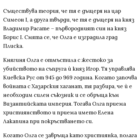
Съществува теория, че тя е дъщеря на цар
Симеон I, а друга твърди, че тя е дъщеря на княз
Владимир Расате – първородният син на княз
Борис I. Смята се, че Олга е изградила град
Плиска.
Княгиня Олга е отмъстила с жестоко за
убийството на съпруга ѝ княз Игор. Тя управлява
Киевска Рус от 945 до 969 година. Когато започва
войната с Хазарския хаганат, тя разбира, че ѝ е
необходим силен съюзник и се обръща към
Византийската империя. Тогава Олга приема
християнството и приема името Елена
Лакапина при покръстването си.
Когато Олга се завръща като християнка, полага