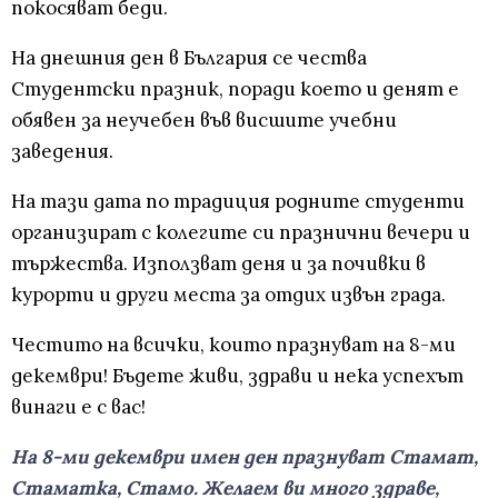
покосяват беди.
На днешния ден в България се чества
Студентски празник, поради което и денят е
обявен за неучебен във висшите учебни
заведения.
На тази дата по традиция родните студенти
организират с колегите си празнични вечери и
тържества. Използват деня и за почивки в
курорти и други места за отдих извън града.
Честито на всички, които празнуват на 8-ми
декември! Бъдете живи, здрави и нека успехът
винаги е с вас!
На 8-ми декември имен ден празнуват Стамат,
Стаматка, Стамо. Желаем ви много здраве,