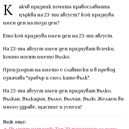
К
акъв празник почита православната
църква на 23-ти август? Кой празнува
имен ден на този ден?
Ето кой празнува имен ден на 23-ти август.
На 23-ти август имен ден празнуват всички,
които носят името Вълко.
Произходът на името е славянски и в превод
означава "храбър и смел като вълк".
На 23-ти август имен ден празнуват Вълко,
Вълкан, Вълкадин, Въльо, Вълчан, Вълю. Желаем ви
много здраве, щастие и успехи!
Виж още:
Пълният наръчник: Топ 20 тенденции за есен-