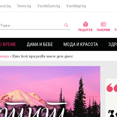
ocii.bg
Tennis.bg
VsichkiGumi.bg
VsichkiIgri.bg
РЕЦЕПТИ
ГАЛЕРИИ
Т
О ВРЕМЕ
ДАМА И БЕБЕ
МОДА И КРАСОТА
ЗДР
ници
›
Ето кой празнува имен ден днес