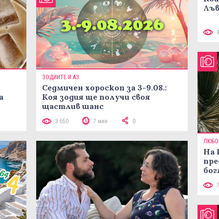
Лъв
ЗОДИИТЕ И АЗ
Седмичен хороскоп за 3-9.08.:
а
Коя зодия ще получи своя
щастлив шанс
3 650
7 мин
0
ЛЮБО
На 
пре
бог