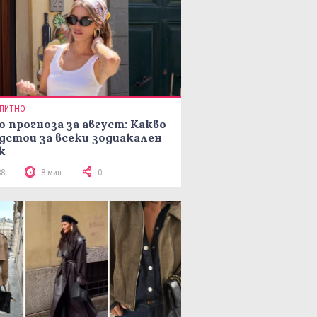
ПИТНО
о прогноза за август: Какво
дстои за всеки зодиакален
к
88
8 мин
0