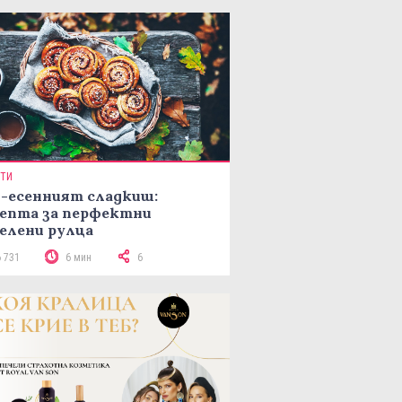
ПТИ
-есенният сладкиш:
епта за перфектни
елени рулца
6 731
6 мин
6