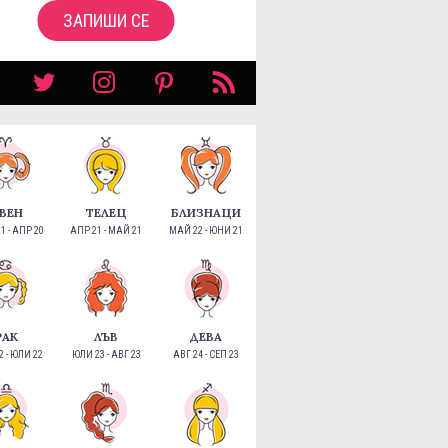
ЗАПИШИ СЕ
ВЕН
ТЕЛЕЦ
БЛИЗНАЦИ
1 - АПР 20
АПР 21 - МАЙ 21
МАЙ 22 - ЮНИ 21
РАК
ЛЪВ
ДЕВА
 - ЮЛИ 22
ЮЛИ 23 - АВГ 23
АВГ 24 - СЕП 23