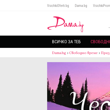
VsichkiOferti.bg
Dama.bg
VsichkiProm
ВСИЧКО ЗА ТЕБ
СВОБОДН
Dama.bg
›
Свободно време
›
Праз