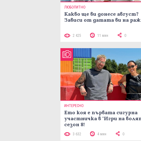
ЛЮБОПИТНО
Какво ще ви донесе август?
Зависи от датата ви на ра
2 425
11 мин
0
ИНТЕРЕСНО
Ето коя е първата сигурна
участничка в "Игри на воля
сезон 8!
3 632
4 мин
0