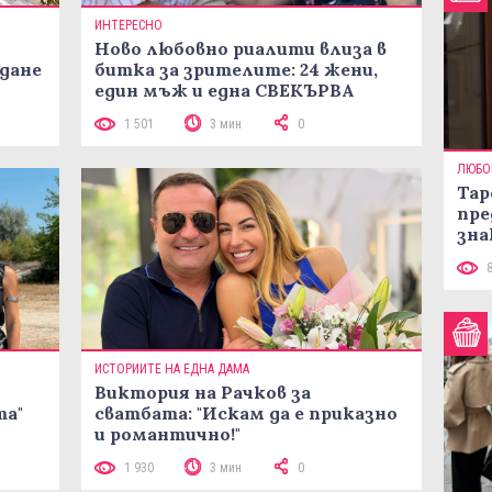
ИНТЕРЕСНО
Ново любовно риалити влиза в
жданe
битка за зрителите: 24 жени,
един мъж и една СВЕКЪРВА
1 501
3 мин
0
ЛЮБО
Тар
пре
зна
ИСТОРИИТЕ НА ЕДНА ДАМА
Виктория на Рачков за
та"
сватбата: "Искам да е приказно
и романтично!"
1 930
3 мин
0