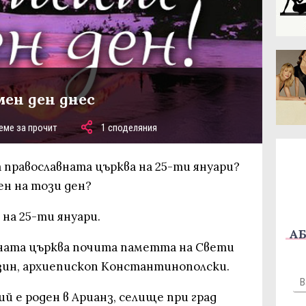
мен ден днес
еме за прочит
1 споделяния
 православната църква на 25-ти януари?
ен на този ден?
 на 25-ти януари.
АБ
вната църква почита паметта на Свети
нзин, архиепископ Константинополски.
й е роден в Арианз, селище при град