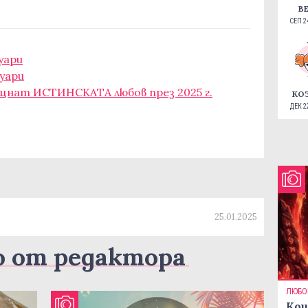
В
СЕП 24
уари
уари
ещнат ИСТИНСКАТА любов през 2025 г.
КО
ДЕК 22
25.01.2025
о от редактора
ЛЮБО
Кои