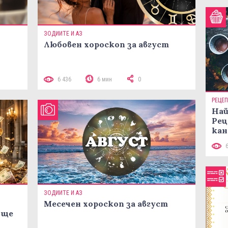
ЗОДИИТЕ И АЗ
Любовен хороскоп за август
 10
6 436
6 мин
0
РЕЦЕ
Най
Рец
кан
ЗОДИИТЕ И АЗ
Месечен хороскоп за август
 ще