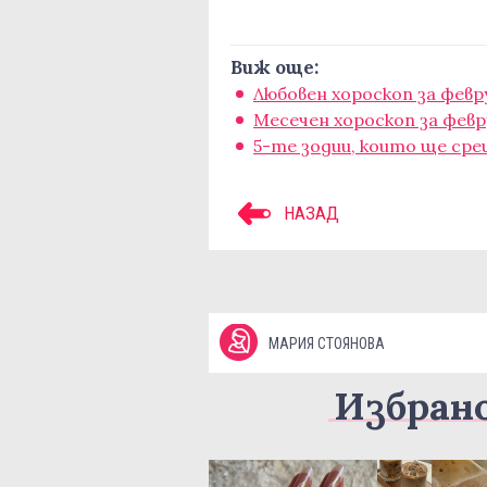
Виж още:
Любовен хороскоп за февр
Месечен хороскоп за февр
5-те зодии, които ще ср
НАЗАД
МАРИЯ СТОЯНОВА
Избран