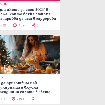
ЕНЦИИ
ни якета за есен 2025: 6
ела, които всяка стилна
а трябва да има в гардероба
14 895
9 мин
2
ПТИ
 да приготвим най-
улярната и вкусна
огодишна салата в света -
епта Мимоза
6 875
3 мин
2