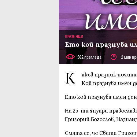
ПРАЗНИЦИ
Ето кой празнува и
562 прегледа
2 мин вр
К
акъв празник почита
Кой празнува имен д
Ето кой празнува имен ден
На 25-ти януари правосла
Григорий Богослов, Назиа
Смята се, че Свети Григори