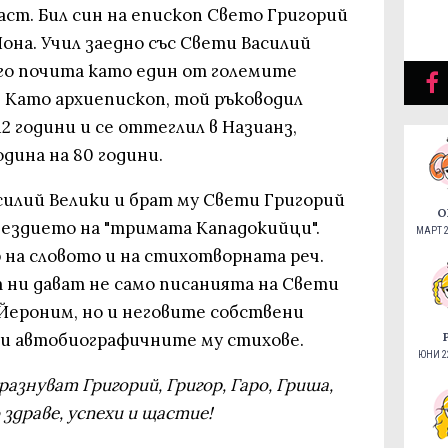
аст. Бил син на епископ Свето Григорий
она. Учил заедно със Свети Василий
 го почита като един от големите
. Като архиепископ, той ръководил
2 години и се оттеглил в Назианз,
дина на 80 години.
силий Велики и брат му Свети Григорий
О
ездието на "тримата Кападокийци".
МАРТ 2
 на словото и на стихотворната реч.
 ни дават не само писанията на Свети
 Йероним, но и неговите собствени
 и автобиографичните му стихове.
ЮНИ 22
разнуват Григорий, Григор, Гаро, Гриша,
 здраве, успехи и щастие!