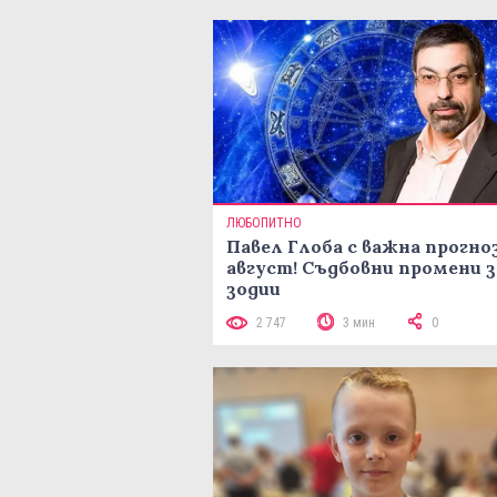
ЛЮБОПИТНО
Павел Глоба с важна прогноз
август! Съдбовни промени з
зодии
2 747
3 мин
0