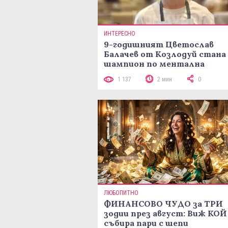
ИНТЕРЕСНО
9-годишният Цветослав
Балачев от Козлодуй стана
шампион по ментална
аритметика с 320 задачи за
1 137
2 мин
0
минути
ЛЮБОПИТНО
ФИНАНСОВО ЧУДО за ТРИ
зодии през август: Виж КОЙ
събира пари с шепи