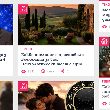
ТЕНД
Мод
мод
дам
си
ТЕСТОВЕ
а за
Какво послание е приготвила
а 4
Вселената за вас:
Психологически тест с едно
кликване
2 345
4 мин
0
РЕЦЕ
Как
поп
нов
рец