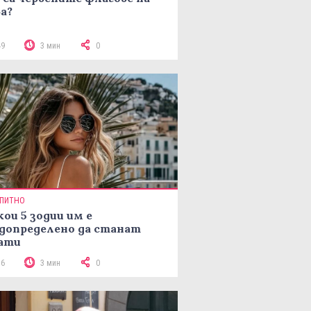
а?
49
3 мин
0
ПИТНО
кои 5 зодии им е
допределено да станат
ати
76
3 мин
0