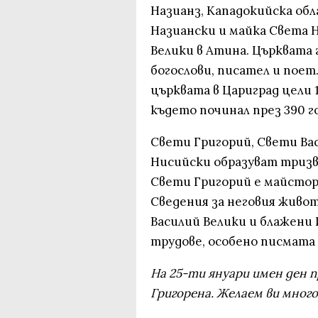
Назианз, Кападокийска обл
Назиански и майка Света Н
Велики в Атина. Църквата
богослови, писател и поет
църквата в Цариград цели 1
където починал през 390 го
Свети Григорий, Свети Ва
Нисийски образуват тризв
Свети Григорий е майстор
Сведения за неговия живот
Василий Велики и блажени
трудове, особено писмата
На 25-ти януари имен ден п
Григорена. Желаем ви много