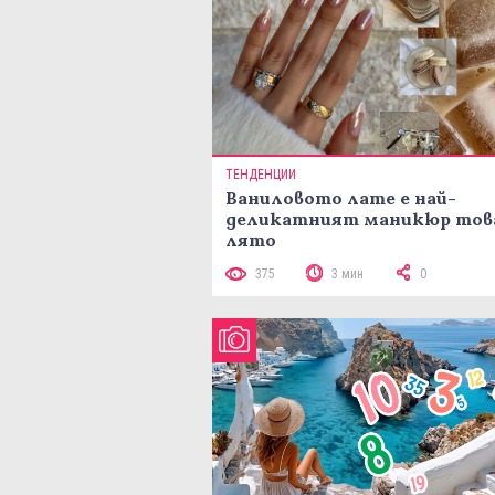
ТЕНДЕНЦИИ
Ваниловото лате е най-
деликатният маникюр тов
лято
375
3 мин
0