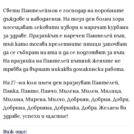
Свети Пантелеймон е господар на поройните
дъждове и наводнения. На този ден болни хора
посещават лековити извори и наричат курбани
за здраве. Празникът е наречен Пантелей път,
тъй като тогава прелетните птици започват
да се събират на ята и да се подготвят за път.
На празника на Пантелей пътник жените не
трябва да вършат никаква домакинска работа.
На 27-ми юли имен ден празнуват Пантелей,
Панка, Панто, Панчо, Милена, Милен, Милица,
Милина, Мирена, Милчо, Добриян, Добрин, Добри,
Добрина, Добрияна, Добринка, Добра. Желаем ви
здраве, успехи и щастие!
Виж още: