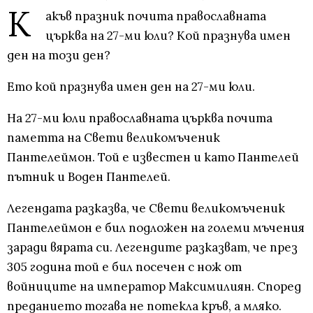
К
акъв празник почита православната
църква на 27-ми юли? Кой празнува имен
ден на този ден?
Ето кой празнува имен ден на 27-ми юли.
На 27-ми юли православната църква почита
паметта на Свети великомъченик
Пантелеймон. Той е известен и като Пантелей
пътник и Воден Пантелей.
Легендата разказва, че Свети великомъченик
Пантелеймон е бил подложен на големи мъчения
заради вярата си. Легендите разказват, че през
305 година той е бил посечен с нож от
войниците на император Максимилиян. Според
преданието тогава не потекла кръв, а мляко.