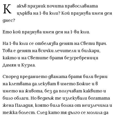
К
акъв празник почита православната
църква на 1-ви юли? Кой празнува имен ден
днес?
Ето кой празнува имен ден на 1-ви юли.
На 1-ви юли се отбелязва денят на Свети Врач.
Това е денят на всички лечители и билкари,
както и на Светите братя безсребреници
Дамян и Кузма.
Според преданието двамата братя били верни
на клетвата да лекуват в името Божие и в
името на живота, без да получават каквито и
било облаги. Но веднъж те излекували богатата
жена Паладия, която била болна от неизлечима и
тежка болест. След като тя дълго се молила да