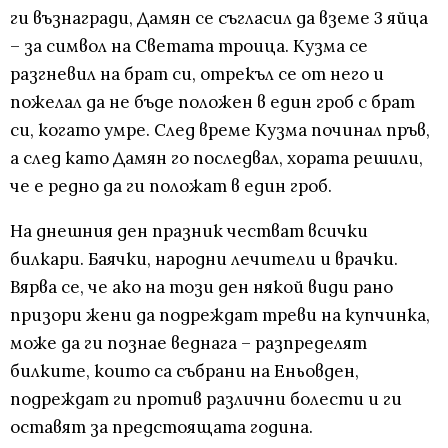
ги възнагради, Дамян се съгласил да вземе 3 яйца
– за символ на Светата троица. Кузма се
разгневил на брат си, отрекъл се от него и
пожелал да не бъде положен в един гроб с брат
си, когато умре. След време Кузма починал пръв,
а след като Дамян го последвал, хората решили,
че е редно да ги положат в един гроб.
На днешния ден празник честват всички
билкари. Баячки, народни лечители и врачки.
Вярва се, че ако на този ден някой види рано
призори жени да подреждат треви на купчинка,
може да ги познае веднага – разпределят
билките, които са събрани на Еньовден,
подреждат ги против различни болести и ги
оставят за предстоящата година.