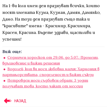
На 1-ви юли имен ден празнуват всички, които
носят имената Кузма, Кузман, Дамян, Дамянко,
Дамо. На този ден празнуват също така и
"красивите" имена - Красимир, Красимира,
Красен, Красина. Бъдете здрави, щастливи и
успешни!
Виж още:
Седмичен хороскоп от 29.06. до 5.07.: Промени,
вдъхновение и важни решения
Водолей, юли ви носи любовна магия: Хармония в
партньорствата, споделеност и важни съюзи
Петровден носи съдбовен обрат: 3 зодии
получават това, което чакат от месеци
НАЗАД