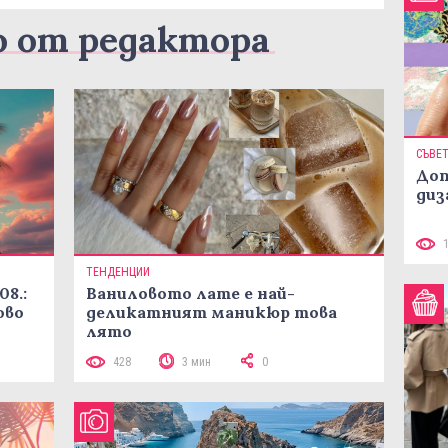
о от редактора
СЪВЕ
Доп
диз
ТЕНДЕНЦИИ
08.:
Ваниловото лате е най-
ово
деликатният маникюр това
лято
428
3 мин
0