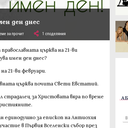
мен ден днес
еме за прочит
1 споделяния
 православната църква на 21-ви
ува имен ден днес?
на 21-ви февруари.
лавната църква почита Свети Евстатий.
л страдалец за Христовата вяра по време
АБ
християните.
н единодушно за епископ на Антиохия
участие в Първия Вселенски събор през