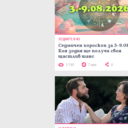
ЗОДИИТЕ И АЗ
Седмичен хороскоп за 3-9.08
Коя зодия ще получи своя
щастлив шанс
3 749
7 мин
0