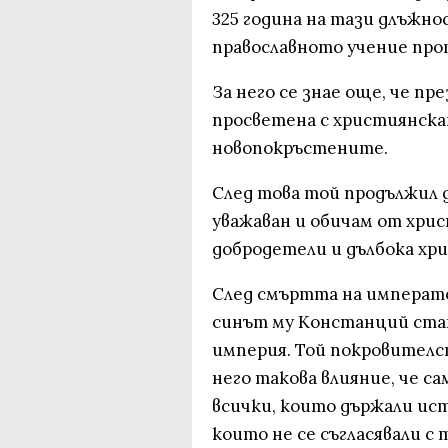
325 година на тази длъжн
православното учение про
За него се знае още, че п
просветена с християнскат
новопокръстените.
След това той продължил д
уважаван и обичам от хрис
добродетели и дълбока хр
След смъртта на императо
синът му Констанций стан
империя. Той покровителс
него такова влияние, че с
всички, които държали ист
които не се съгласявали с 