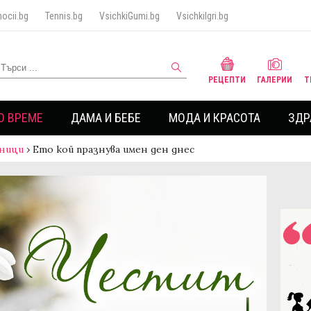
ocii.bg
Tennis.bg
VsichkiGumi.bg
VsichkiIgri.bg
РЕЦЕПТИ
ГАЛЕРИИ
Т
О ВРЕМЕ
ДАМА И БЕБЕ
МОДА И КРАСОТА
ЗДР
ници
›
Ето кой празнува имен ден днес