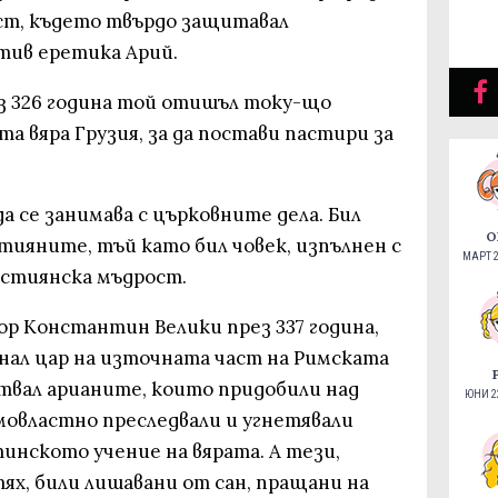
ост, където твърдо защитавал
тив еретика Арий.
рез 326 година той отишъл току-що
а вяра Грузия, за да постави пастири за
а се занимава с църковните дела. Бил
О
тияните, тъй като бил човек, изпълнен с
МАРТ 2
истиянска мъдрост.
р Константин Велики през 337 година,
ал цар на източната част на Римската
твал арианите, които придобили над
ЮНИ 22
амовластно преследвали и угнетявали
инското учение на вярата. А тези,
тях, били лишавани от сан, пращани на