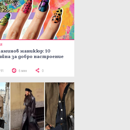
ТИ
аминов маникюр: 10
айна за добро настроение
191
6 мин
0