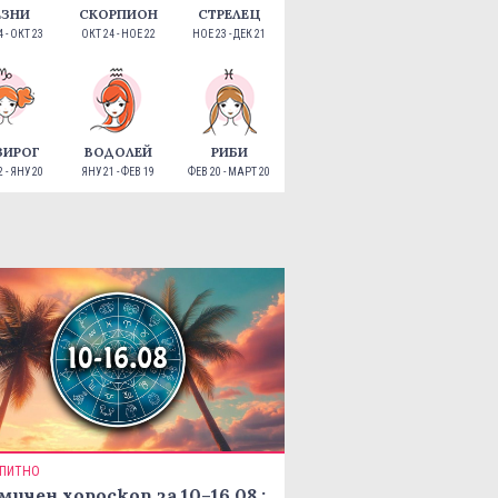
ЕЗНИ
СКОРПИОН
СТРЕЛЕЦ
 - ОКТ 23
ОКТ 24 - НОЕ 22
НОЕ 23 - ДЕК 21
ЗИРОГ
ВОДОЛЕЙ
РИБИ
 - ЯНУ 20
ЯНУ 21 - ФЕВ 19
ФЕВ 20 - МАРТ 20
ПИТНО
мичен хороскоп за 10–16.08.: