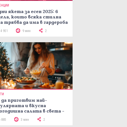
ЕНЦИИ
ни якета за есен 2025: 6
ела, които всяка стилна
а трябва да има в гардероба
14 951
9 мин
2
ПТИ
 да приготвим най-
улярната и вкусна
огодишна салата в света -
епта Мимоза
6 885
3 мин
2