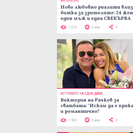
ИНТЕРЕСНО
Ново любовно риалити влиз
битка за зрителите: 24 жен
един мъж и една СВЕКЪРВА
1 524
3 мин
0
ИСТОРИИТЕ НА ЕДНА ДАМА
Виктория на Рачков за
сватбата: "Искам да е прик
и романтично!"
1 936
3 мин
0