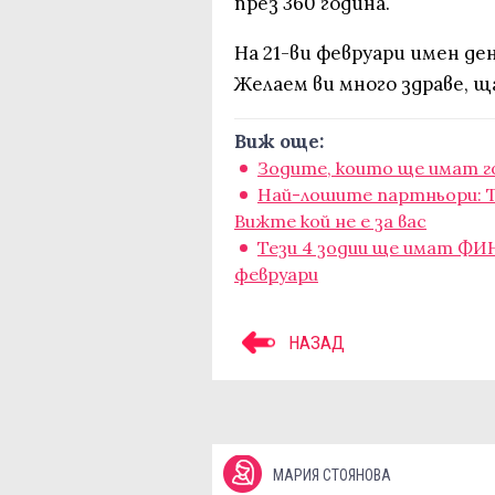
през 360 година.
На 21-ви февруари имен д
Желаем ви много здраве, щ
Виж още:
Зодите, които ще имат го
Най-лошите партньори: Т
Вижте кой не е за вас
Тези 4 зодии ще имат ФИ
февруари
НАЗАД
МАРИЯ СТОЯНОВА