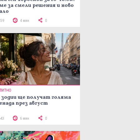
ме за смели решения и ново
ало
459
4 мин
0
ПИТНО
 зодии ще получат голяма
енада през август
643
6 мин
0