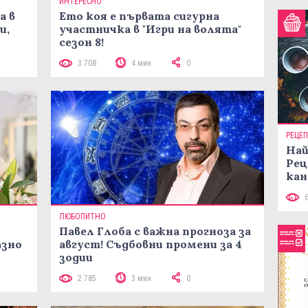
ИНТЕРЕСНО
а в
Ето коя е първата сигурна
и,
участничка в "Игри на волята"
сезон 8!
3 708
4 мин
0
РЕЦЕ
Най
Рец
кан
ЛЮБОПИТНО
Павел Глоба с важна прогноза за
азно
август! Съдбовни промени за 4
зодии
2 785
3 мин
0