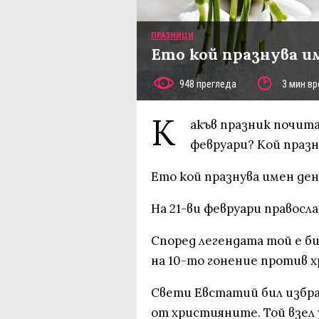
ПРАЗНИЦИ
Ето кой празнува и
948 прегледа
3 мин вр
К
акъв празник почита
февруари? Кой празн
Ето кой празнува имен ден 
На 21-ви февруари правос
Според легендата той е би
на 10-то гонение против 
Свети Евстатий бил избра
от християните. Той взел 