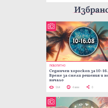
Избран
ЛЮБОПИТНО
Седмичен хороскоп за 10–16.
Време за смели решения и н
начало
564
4 мин
0