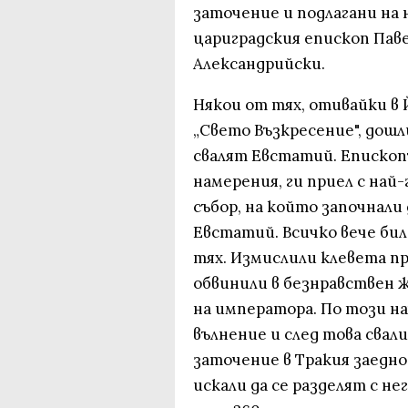
заточение и подлагани на 
цариградския епископ Паве
Александрийски.
Някои от тях, отивайки в
„Свето Възкресение", дошл
свалят Евстатий. Епископ
намерения, ги приел с най-
събор, на който започнали
Евстатий. Всичко вече би
тях. Измислили клевета пр
обвинили в безнравствен 
на императора. По този н
вълнение и след това свал
заточение в Тракия заедно
искали да се разделят с н