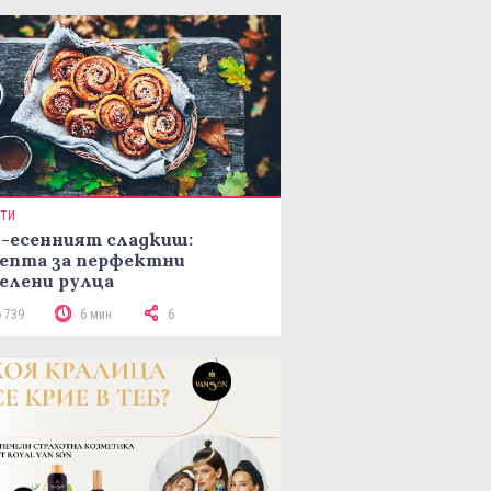
ПТИ
-есенният сладкиш:
епта за перфектни
елени рулца
6 739
6 мин
6