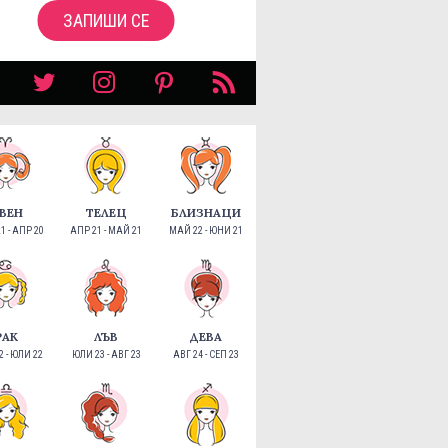
ЗАПИШИ СЕ
ВЕН
ТЕЛЕЦ
БЛИЗНАЦИ
1 - АПР 20
АПР 21 - МАЙ 21
МАЙ 22 - ЮНИ 21
РАК
ЛЪВ
ДЕВА
 - ЮЛИ 22
ЮЛИ 23 - АВГ 23
АВГ 24 - СЕП 23