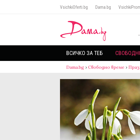
VsichkiOferti.bg
Dama.bg
VsichkiProm
ВСИЧКО ЗА ТЕБ
СВОБОДН
Dama.bg
›
Свободно време
›
Праз