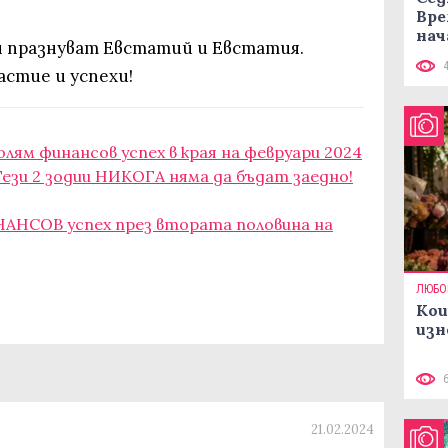
Вре
нач
ен празнуват Евстатий и Евстатия.
астие и успехи!
лям финансов успех в края на февруари 2024
ези 2 зодии НИКОГА няма да бъдат заедно!
НАНСОВ успех през втората половина на
ЛЮБО
Кои
изн
21.02.2024