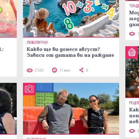
ТЕНД
Мод
мод
дам
си
ЛЮБОПИТНО
.:
Какво ще ви донесе август?
Зависи от датата ви на ражданe
2 553
11 мин
0
РЕЦЕ
Как
поп
нов
рец