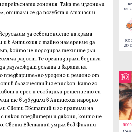
непрекъснати гонения. Така те изгонили
В
СЕП 24
л, опитали се да погубят и Атанасий
 Йерусалим за освещението на храма
КО
и и в Антиохия с тайно намерение да
ДЕК 22
ът, който не подозирал техните зли
голяма радост. Те организирали веднага
 да разглеждат делата и вярата на
ло предварително уредено и решено от
отив благочестивия епископ, като го
живот и ерес и съобщили решението си
ачин те възбудили в Антиохия народно
или Свети Евстатий и го пратили на
 с някои презвитери и дякони, които не
его. Свети Евстатий умрял във Филипи
ЛЮБО
Сед