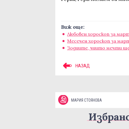
Виж още:
Любовен хороскоп за мар
Месечен хороскоп за мар
Зодиите, чиито мечти ще
НАЗАД
МАРИЯ СТОЯНОВА
Избран