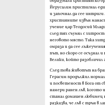
образували християнско б
Йерусалим пристигнал еди
и започнал да сее интриги
християните извън манасти
учение цар Теодосий Младш
след тях съумял с хитрост
неговото място. Така хит
омраза и да сее лъжеучени
път, но скоро се осъзнал
Велики, който разобличил
След това животът на бра
Герасим продължил нормал
и посветеност в Бога от с
намери ранен лъв, когото 
станал домашен любимец н
разказва, че лъв с трън в