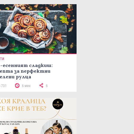
ПТИ
-есенният сладкиш:
епта за перфектни
елени рулца
6 731
6 мин
6