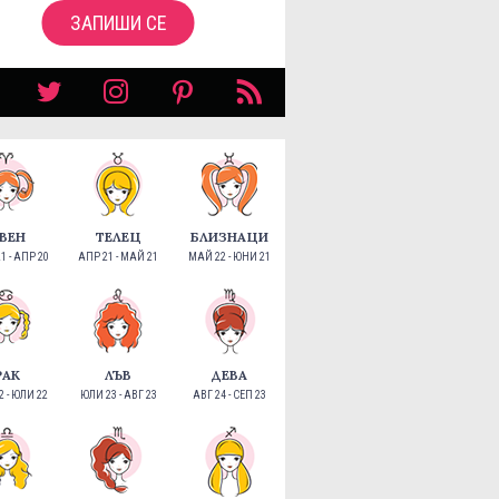
ЗАПИШИ СЕ
ВЕН
ТЕЛЕЦ
БЛИЗНАЦИ
1 - АПР 20
АПР 21 - МАЙ 21
МАЙ 22 - ЮНИ 21
РАК
ЛЪВ
ДЕВА
 - ЮЛИ 22
ЮЛИ 23 - АВГ 23
АВГ 24 - СЕП 23