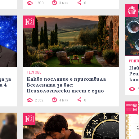
1 930
3 мин
0
РЕЦЕ
Най
ТЕСТОВЕ
Рец
а за
Какво послание е приготвила
кан
а 4
Вселената за вас:
Психологически тест с едно
кликване
2 352
4 мин
0