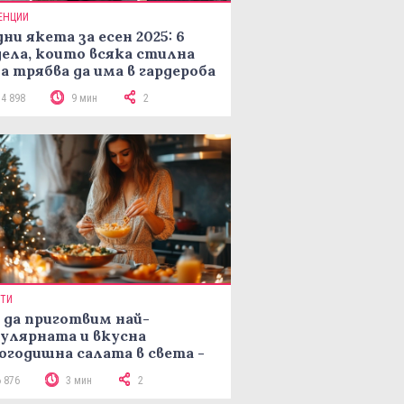
ЕНЦИИ
ни якета за есен 2025: 6
ела, които всяка стилна
а трябва да има в гардероба
14 898
9 мин
2
ПТИ
 да приготвим най-
улярната и вкусна
огодишна салата в света -
епта Мимоза
6 876
3 мин
2