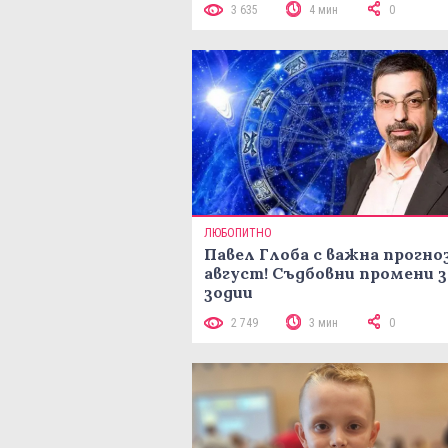
3 635
4 мин
0
ЛЮБОПИТНО
Павел Глоба с важна прогноз
август! Съдбовни промени з
зодии
2 749
3 мин
0