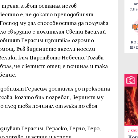
В
 тръна, лъвът останал негов
СЕП 24
вестно е, че докато преподобният
 Господ му дал способността да получава
ло свързано с починалия Свети Василий
добният Герасим изпитвал огромно
КО
помощ. Във видението ангели носели
ДЕК 22
Велики към Царството Небесно. Тогава
брал, че светият отец е починал и така
бение.
одобният Герасим достигал до преклонна
огава, когато бил погребан, верният му
ро след това починал от мъка по своя
знуват Герасим, Гераско, Герчо, Геро,
ЛЮБО
го здраве, щастие и успехи.
Кои