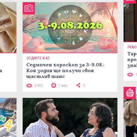
ЛЮБО
Тар
ЗОДИИТЕ И АЗ
пре
Седмичен хороскоп за 3-9.08.:
зна
а
Коя зодия ще получи своя
щастлив шанс
3 653
7 мин
0