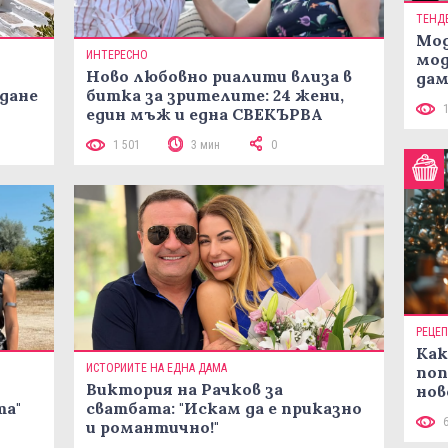
ТЕНД
Мод
ИНТЕРЕСНО
мод
Ново любовно риалити влиза в
дам
жданe
битка за зрителите: 24 жени,
си
един мъж и една СВЕКЪРВА
1 501
3 мин
0
РЕЦЕ
Как
ИСТОРИИТЕ НА ЕДНА ДАМА
поп
Виктория на Рачков за
нов
та"
сватбата: "Искам да е приказно
рец
и романтично!"