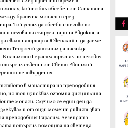
ратство. След известно време в
н монах, който бил обсебен от Сатаната
 между братята монаси и сред
ра. Той успял да обсеби с неговото
и и неговата съпруга царица Евдокия, а
 да свали патриарха Ювеналий и да заеме
рият Теодосий започнал да насажда
я. В началото Герасим тръгнал по неговия
О
 и потърсил съвети от Свети Евтимий
МАРТ 2
 грешните твърдения.
тството в манастира на преподобния
но, но той изисквал огромна дисциплина
воите монаси. Случило се един ден да
ЮНИ 22
излекувал и от онзи момент дивият звяр
а преподобния Гарасим. Легендата
 лапата потърсил помощта на светеца.