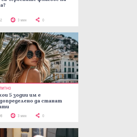
а?
62
3 мин
0
ПИТНО
кои 5 зодии им е
допределено да станат
ати
98
3 мин
0