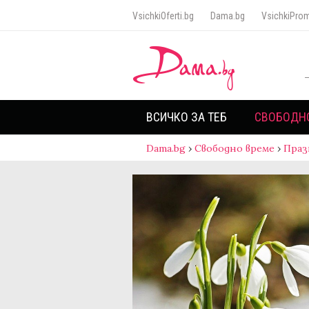
VsichkiOferti.bg
Dama.bg
VsichkiProm
ВСИЧКО ЗА ТЕБ
СВОБОДН
Dama.bg
›
Свободно време
›
Праз