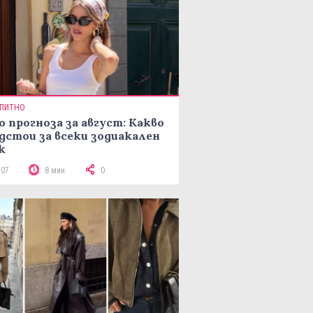
ПИТНО
о прогноза за август: Какво
дстои за всеки зодиакален
к
107
8 мин
0