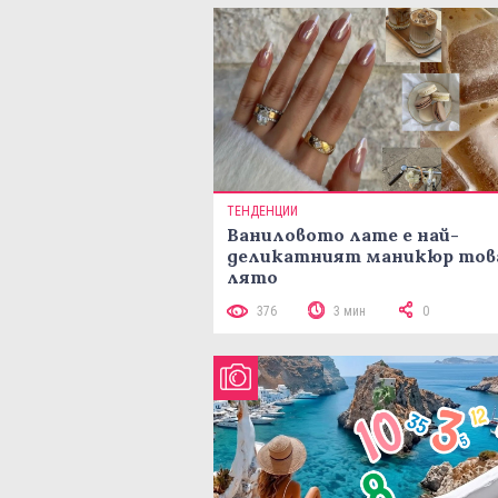
ТЕНДЕНЦИИ
Ваниловото лате е най-
деликатният маникюр тов
лято
376
3 мин
0