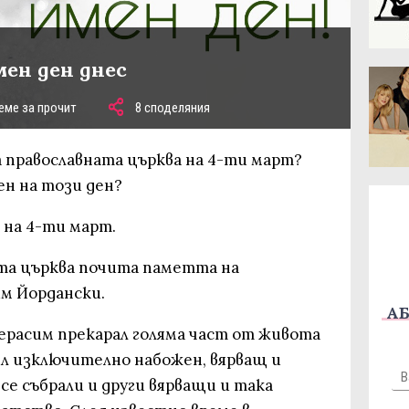
мен ден днес
еме за прочит
8 споделяния
 православната църква на 4-ти март?
ен на този ден?
 на 4-ти март.
та църква почита паметта на
м Йордански.
АБ
ерасим прекарал голяма част от живота
ил изключително набожен, вярващ и
 се събрали и други вярващи и така