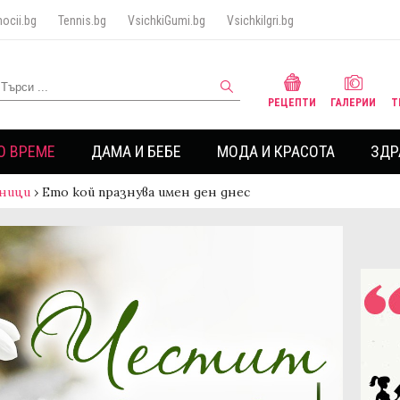
ocii.bg
Tennis.bg
VsichkiGumi.bg
VsichkiIgri.bg
РЕЦЕПТИ
ГАЛЕРИИ
Т
О ВРЕМЕ
ДАМА И БЕБЕ
МОДА И КРАСОТА
ЗДР
ници
›
Ето кой празнува имен ден днес