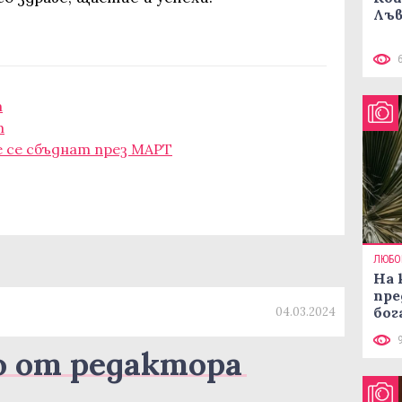
Лъв
т
т
 се сбъднат през МАРТ
ЛЮБО
На 
пре
бог
04.03.2024
о от редактора