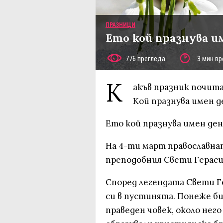
ПРАЗНИЦИ
Ето кой празнува и
776 прегледа
3 мин вр
К
акъв празник почита
Кой празнува имен д
Ето кой празнува имен ден
На 4-ти март православна
преподобния Свети Гераси
Според легендата Свети Г
си в пустинята. Понеже б
праведен човек, около него