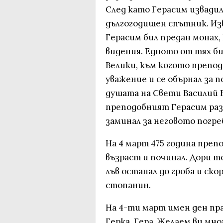
След като Герасим извадил
дългогодишен спътник. Из
Герасим бил предан монах,
видения. Едното от тях би
Велики, към когото препо
уважение и се обърнал за 
душата на Свети Василий 
преподобният Герасим раз
заминал за неговото погре
На 4 март 475 година преп
възраст и починал. Дори т
лъв останал до гроба и ско
стопанин.
На 4-ти март имен ден пра
Герка, Гера. Желаем ви мно