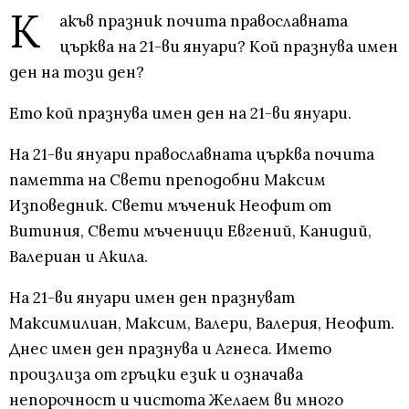
К
акъв празник почита православната
църква на 21-ви януари? Кой празнува имен
ден на този ден?
Ето кой празнува имен ден на 21-ви януари.
На 21-ви януари православната църква почита
паметта на Свети преподобни Максим
Изповедник. Свети мъченик Неофит от
Витиния, Свети мъченици Евгений, Канидий,
Валериан и Акила.
На 21-ви януари имен ден празнуват
Максимилиан, Максим, Валери, Валерия, Неофит.
Днес имен ден празнува и Агнеса. Името
произлиза от гръцки език и означава
непорочност и чистота Желаем ви много