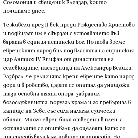
Соломония и свещеник Елеазар, които
почитаме днес.
Те живели през II век преди Рождество Христово
и подвигът им е свързан с устояването във
вярата в единия истински Бог. По това време
еврейският народ бил под властта на сирийския
цар Антиох IV Епифан от династията на
селевкидите, наследници на Александър Велики.
Разбрал, че религията крепи евреите като народ
дори и в робство, царят се опитал да унищожи
тази основна тяхна опора: забранил
богослуженията, поругал храма и го превърнал в
капище на Зевс, със сила налагал езически
обичаи. Много евреи били отведени в плен, а
останалите се опитвали да оцелеят, като се
приспособявали към новите разпоредби. Но