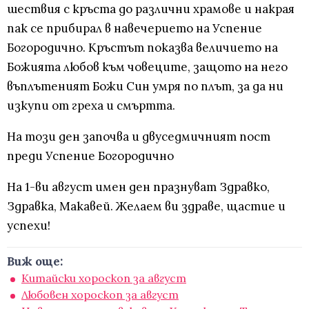
шествия с кръста до различни храмове и накрая
пак се прибирал в навечерието на Успение
Богородично. Кръстът показва величието на
Божията любов към човеците, защото на него
въплътеният Божи Син умря по плът, за да ни
изкупи от греха и смъртта.
На този ден започва и двуседмичният пост
преди Успение Богородично
На 1-ви август имен ден празнуват Здравко,
Здравка, Макавей. Желаем ви здраве, щастие и
успехи!
Виж още:
Китайски хороскоп за август
Любовен хороскоп за август