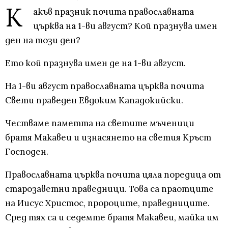
К
акъв празник почита православната
църква на 1-ви август? Кой празнува имен
ден на този ден?
Ето кой празнува имен де на 1-ви август.
На 1-ви август православната църква почита
Свети праведен Евдоким Кападокийски.
Честваме паметта на светите мъченици
братя Макавеи и изнасянето на светия Кръст
Господен.
Православната църква почита цяла поредица от
старозаветни праведници. Това са праотците
на Иисус Христос, пророците, праведниците.
Сред тях са и седемте братя Макавеи, майка им