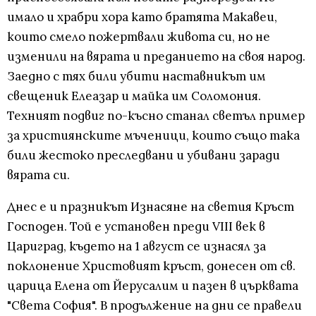
имало и храбри хора като братята Макавеи,
които смело пожертвали живота си, но не
изменили на вярата и преданието на своя народ.
Заедно с тях били убити наставникът им
свещеник Елеазар и майка им Соломония.
Техният подвиг по-късно станал светъл пример
за християнските мъченици, които също така
били жестоко преследвани и убивани заради
вярата си.
Днес е и празникът Изнасяне на светия Кръст
Господен. Той е установен преди VIII век в
Цариград, където на 1 август се изнасял за
поклонение Христовият кръст, донесен от св.
царица Елена от Йерусалим и пазен в църквата
"Света София". В продължение на дни се правели