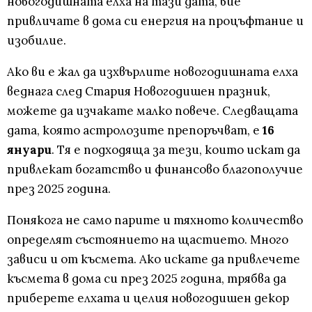
новогодишната елха на тази дата, вие
привличате в дома си енергия на процъфтание и
изобилие.
Ако ви е жал да изхвърлите новогодишната елха
веднага след Стария Новогодишен празник,
можете да изчакате малко повече. Следващата
дата, която астролозите препоръчват, е
16
януари
. Тя е подходяща за тези, които искат да
привлекат богатство и финансово благополучие
през 2025 година.
Понякога не само парите и тяхното количество
определят състоянието на щастието. Много
зависи и от късмета. Ако искате да привлечете
късмета в дома си през 2025 година, трябва да
приберете елхата и целия новогодишен декор