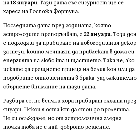
на
18 януари
. Тази дата със сигурност ще се
хареса на Госпожа Фортуна.
Последната дата през годината, която
астролозите препоръчват, е
22 януари
. Този ден
е подходящ за прибиране на новогодишния декор
за тези, които мечтаят да привлекат в дома си
енергията на любовта и щастието. Така че, ако
искате да срещнете принца на белия кон или да
подобрите отношенията в брака, задължително
обърнете внимание на тази дата.
Разбира се, не всички хора прибират елхата през
януари. Някои я оставят да стои до пролетта.
Не ги осъждаме, но от астрологична гледна
точка това не е най-доброто решение.