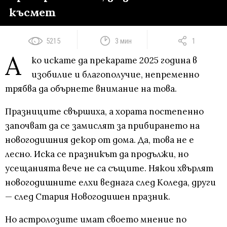
късмет
5215
3 мин
1
А
ко искате да прекарате 2025 година в
изобилие и благополучие, непременно
трябва да обърнете внимание на това.
Празниците свършиха, а хората постепенно
започват да се замислят за прибирането на
новогодишния декор от дома. Да, това не е
лесно. Иска се празникът да продължи, но
усещанията вече не са същите. Някои хвърлят
новогодишните елхи веднага след Коледа, други
— след Стария Новогодишен празник.
Но астролозите имат своето мнение по