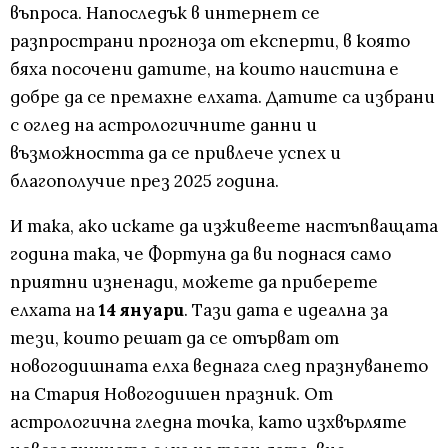
въпроса. Напоследък в интернет се
разпространи прогноза от експерти, в която
бяха посочени датите, на които наистина е
добре да се премахне елхата. Датите са избрани
с оглед на астрологичните данни и
възможността да се привлече успех и
благополучие през 2025 година.
И така, ако искате да изживеете настъпващата
година така, че Фортуна да ви поднася само
приятни изненади, можете да приберете
елхата на
14 януари
. Тази дата е идеална за
тези, които решат да се отърват от
новогодишната елха веднага след празнуването
на Стария Новогодишен празник. От
астрологична гледна точка, като изхвърляте