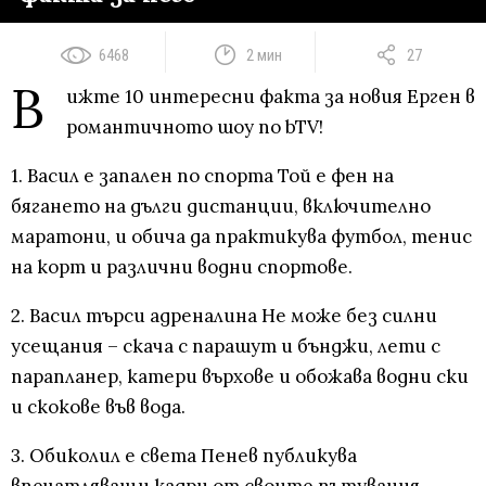
6468
2 мин
27
В
ижте 10 интересни факта за новия Ерген в
романтичното шоу по bTV!
1. Васил е запален по спорта Той е фен на
бягането на дълги дистанции, включително
маратони, и обича да практикува футбол, тенис
на корт и различни водни спортове.
2. Васил търси адреналина Не може без силни
усещания – скача с парашут и бънджи, лети с
парапланер, катери върхове и обожава водни ски
и скокове във вода.
3. Обиколил е света Пенев публикува