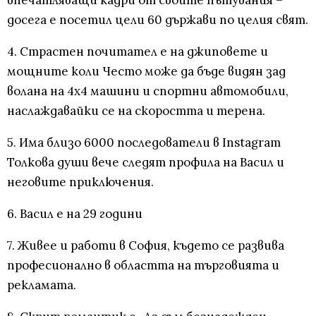
впечатляващи кадри от своите пътувания –
досега е посетил цели 60 държави по целия свят.
4. Страстен почитател е на джиповете и
мощните коли Често може да бъде видян зад
волана на 4х4 машини и спортни автомобили,
наслаждавайки се на скоростта и терена.
5. Има близо 6000 последователи в Instagram
Толкова души вече следят профила на Васил и
неговите приключения.
6. Васил е на 29 години
7. Живее и работи в София, където се развива
професионално в областта на търговията и
рекламата.