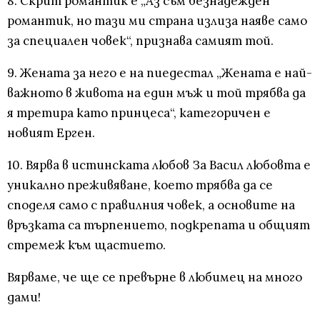
8. Скрит романтик е „Аз съм безнадежден
романтик, но тази ми страна излиза наяве само
за специален човек“, признава самият той.
9. Жената за него е на пиедестал „Жената е най-
важното в живота на един мъж и той трябва да
я третира като принцеса“, категоричен е
новият Ерген.
10. Вярва в истинската любов За Васил любовта е
уникално преживяване, което трябва да се
споделя само с правилния човек, а основите на
връзката са търпението, подкрепата и общият
стремеж към щастието.
Вярваме, че ще се превърне в любимец на много
дами!