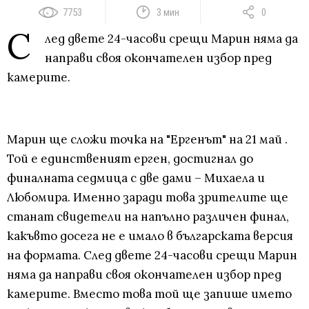
7753
3 мин
0
С
лед двете 24-часови срещи Марин няма да
направи своя окончателен избор пред
камерите.
Марин ще сложи точка на "Ергенът" на 21 май .
Той е единственият ерген, достигнал до
финалната седмица с две дами – Михаела и
Любомира. Именно заради това зрителите ще
станат свидетели на напълно различен финал,
какъвто досега не е имало в българската версия
на формата. След двете 24-часови срещи Марин
няма да направи своя окончателен избор пред
камерите. Вместо това той ще запише името