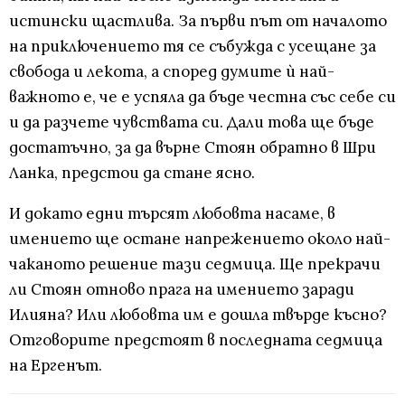
истински щастлива. За първи път от началото
на приключението тя се събужда с усещане за
свобода и лекота, а според думите ѝ най-
важното е, че е успяла да бъде честна със себе си
и да разчете чувствата си. Дали това ще бъде
достатъчно, за да върне Стоян обратно в Шри
Ланка, предстои да стане ясно.
И докато едни търсят любовта насаме, в
имението ще остане напрежението около най-
чаканото решение тази седмица. Ще прекрачи
ли Стоян отново прага на имението заради
Илияна? Или любовта им е дошла твърде късно?
Отговорите предстоят в последната седмица
на Ергенът.