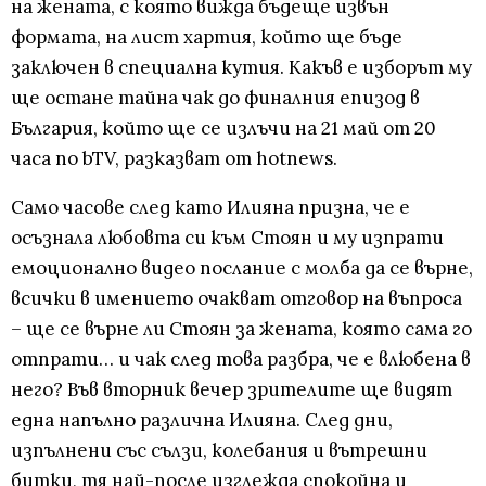
на жената, с която вижда бъдеще извън
формата, на лист хартия, който ще бъде
заключен в специална кутия. Какъв е изборът му
ще остане тайна чак до финалния епизод в
България, който ще се излъчи на 21 май от 20
часа по bTV, разказват от hotnews.
Само часове след като Илияна призна, че е
осъзнала любовта си към Стоян и му изпрати
емоционално видео послание с молба да се върне,
всички в имението очакват отговор на въпроса
– ще се върне ли Стоян за жената, която сама го
отпрати… и чак след това разбра, че е влюбена в
него? Във вторник вечер зрителите ще видят
една напълно различна Илияна. След дни,
изпълнени със сълзи, колебания и вътрешни
битки, тя най-после изглежда спокойна и