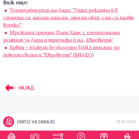
Виж още:
Топдизайнерът на Дара: "Уших роклята й в
стаята си, нямам ателие, нямам екип, сам си правя
всичко"
Мрежата гръмна: Папи Ханс с емоционална
реакция за Дара и триумфа ѝ на „Евровизия“
Ервин - мъжът без когото DARA нямаше да
покори света и "Евровизия" (ВИДЕО)
НАЗАД
18.05.2026
ЕКИПЪТ НА DAMA.BG