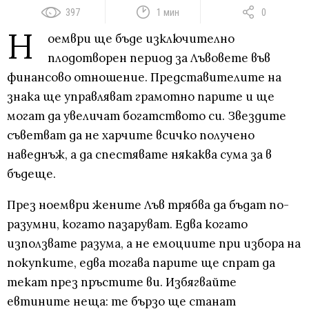
397
1 мин
0
Н
оември ще бъде изключително
плодотворен период за Лъвовете във
финансово отношение. Представителите на
знака ще управляват грамотно парите и ще
могат да увеличат богатството си. Звездите
съветват да не харчите всичко получено
наведнъж, а да спестявате някаква сума за в
бъдеще.
През ноември жените Лъв трябва да бъдат по-
разумни, когато пазаруват. Едва когато
използвате разума, а не емоциите при избора на
покупките, едва тогава парите ще спрат да
текат през пръстите ви. Избягвайте
евтините неща: те бързо ще станат