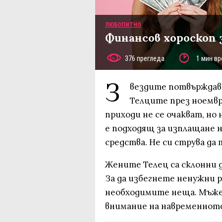
ЛЮБОПИТНО
Финансов хороскоп з
376 прегледа
1 мин вр
З
вездите потвърждав
Телците през ноемвр
приходи не се очакват, но 
е подходящ за изплащане 
средства. Не си струва да
Жените Телец са склонни д
За да избегнете ненужни р
необходимите неща. Мъже
внимание на навременното