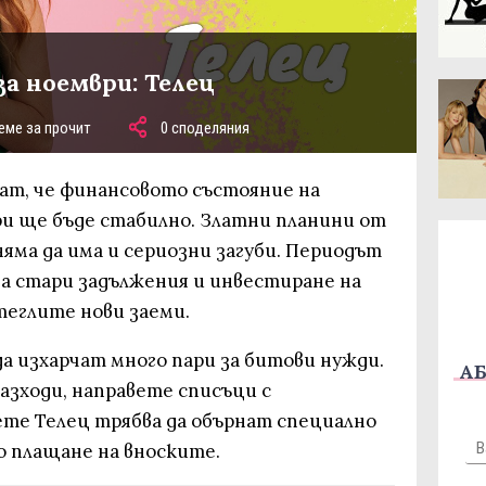
а ноември: Телец
еме за прочит
0 споделяния
ат, че финансовото състояние на
и ще бъде стабилно. Златни планини от
няма да има и сериозни загуби. Периодът
на стари задължения и инвестиране на
 теглите нови заеми.
а изхарчат много пари за битови нужди.
АБ
азходи, направете списъци с
те Телец трябва да обърнат специално
 плащане на вноските.