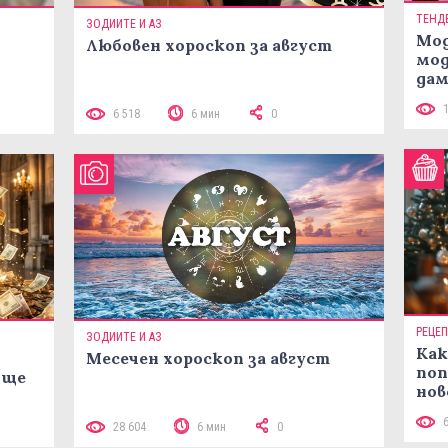
ТЕНД
ЗОДИИТЕ И АЗ
Мод
Любовен хороскоп за август
мод
дам
си
 10
6 518
6 мин
0
РЕЦЕ
ЗОДИИТЕ И АЗ
Как
Месечен хороскоп за август
поп
 ще
нов
рец
28 604
6 мин
0