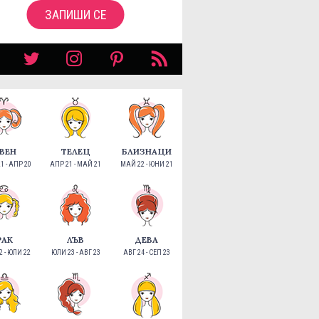
ЗАПИШИ СЕ
ВЕН
ТЕЛЕЦ
БЛИЗНАЦИ
1 - АПР 20
АПР 21 - МАЙ 21
МАЙ 22 - ЮНИ 21
РАК
ЛЪВ
ДЕВА
 - ЮЛИ 22
ЮЛИ 23 - АВГ 23
АВГ 24 - СЕП 23