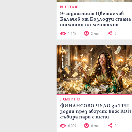
ИНТЕРЕСНО
9-годишният Цветослав
Балачев от Козлодуй стана
шампион по ментална
аритметика с 320 задачи за
1 145
2 мин
0
минути
ЛЮБОПИТНО
ФИНАНСОВО ЧУДО за ТРИ
зодии през август: Виж КОЙ
събира пари с шепи
6 099
6 мин
0