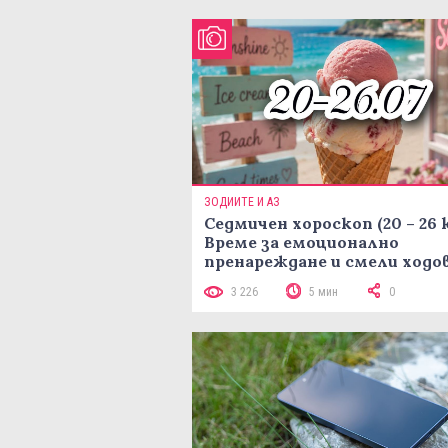
ЗОДИИТЕ И АЗ
Седмичен хороскоп (20 – 26 
Време за емоционално
пренареждане и смели ходо
3 226
5 мин
0