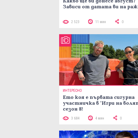
Какво ще ви донесе август?
Зависи от датата ви на ра
2 523
11 мин
0
ИНТЕРЕСНО
Ето коя е първата сигурна
участничка в "Игри на воля
сезон 8!
3 684
4 мин
0