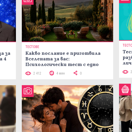
ТЕСТ
ТЕСТОВЕ
Тес
а за
Какво послание е приготвила
раз
а 4
Вселената за вас:
лич
Психологически тест с едно
кликване
2 412
4 мин
0