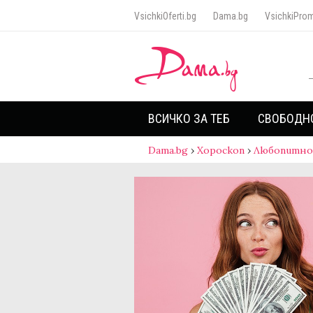
VsichkiOferti.bg
Dama.bg
VsichkiProm
ВСИЧКО ЗА ТЕБ
СВОБОДН
Dama.bg
›
Хороскоп
›
Любопитно