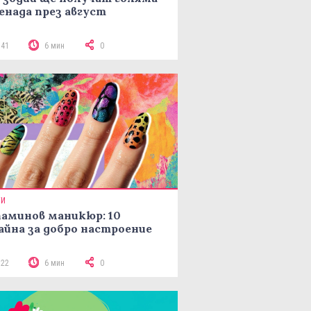
енада през август
141
6 мин
0
ТИ
аминов маникюр: 10
айна за добро настроение
122
6 мин
0