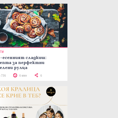
ПТИ
-есенният сладкиш:
епта за перфектни
елени рулца
6 736
6 мин
6