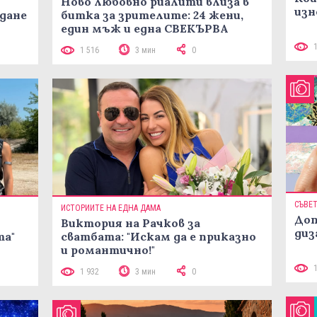
Ново любовно риалити влиза в
изн
жданe
битка за зрителите: 24 жени,
един мъж и една СВЕКЪРВА
1 516
3 мин
0
СЪВЕ
ИСТОРИИТЕ НА ЕДНА ДАМА
Доп
Виктория на Рачков за
диз
та"
сватбата: "Искам да е приказно
и романтично!"
1 932
3 мин
0