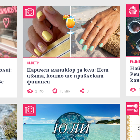
РЕЦЕ
СЪВЕТИ
Най
юли):
Паричен маникюр за юли: Пет
Рец
цвята, които ще привлекат
кан
ве
финанси
2 195
15 мин
0