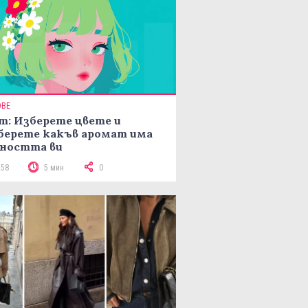
ОВЕ
т: Изберете цвете и
берете какъв аромат има
ността ви
258
5 мин
0