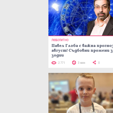
ЛЮБОПИТНО
Павел Глоба с важна прогноз
август! Съдбовни промени з
зодии
2 771
3 мин
0