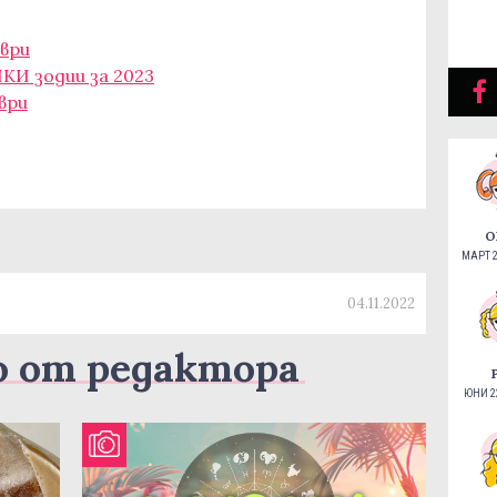
мври
КИ зодии за 2023
ври
О
МАРТ 2
04.11.2022
о от редактора
ЮНИ 22