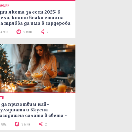
ЕНЦИИ
ни якета за есен 2025: 6
ела, които всяка стилна
а трябва да има в гардероба
14 933
9 мин
2
ПТИ
 да приготвим най-
улярната и вкусна
огодишна салата в света -
епта Мимоза
6 882
3 мин
2