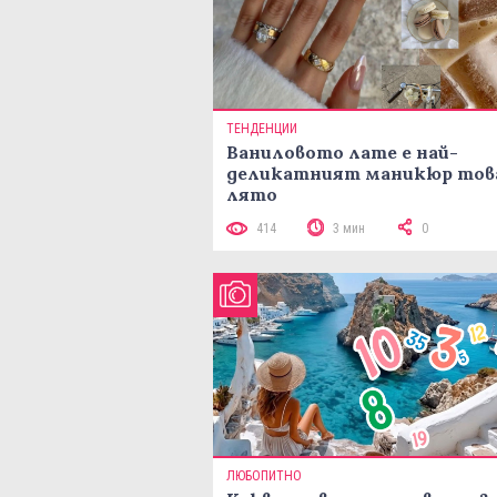
ТЕНДЕНЦИИ
Ваниловото лате е най-
деликатният маникюр тов
лято
414
3 мин
0
ЛЮБОПИТНО