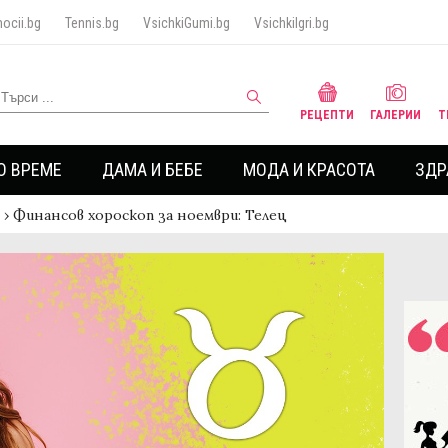
ocii.bg
Tennis.bg
VsichkiGumi.bg
VsichkiIgri.bg
РЕЦЕПТИ
ГАЛЕРИИ
Т
О ВРЕМЕ
ДАМА И БЕБЕ
МОДА И КРАСОТА
ЗДР
›
Финансов хороскоп за ноември: Телец