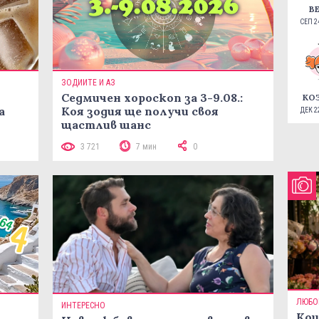
В
СЕП 24
ЗОДИИТЕ И АЗ
Седмичен хороскоп за 3-9.08.:
КО
а
Коя зодия ще получи своя
ДЕК 22
щастлив шанс
3 721
7 мин
0
ЛЮБО
ИНТЕРЕСНО
Кои