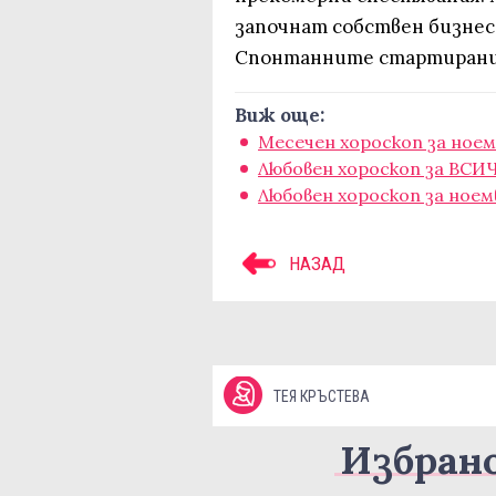
започнат собствен бизнес,
Спонтанните стартирания 
Виж още:
Месечен хороскоп за ное
Любовен хороскоп за ВСИЧ
Любовен хороскоп за ноем
НАЗАД
ТЕЯ КРЪСТЕВА
Избран