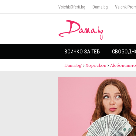
VsichkiOferti.bg
Dama.bg
VsichkiProm
ВСИЧКО ЗА ТЕБ
СВОБОДН
Dama.bg
›
Хороскоп
›
Любопитно