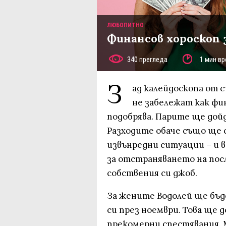
ЛЮБОПИТНО
Финансов хороскоп 
340 прегледа
1 мин вр
З
ад калейдоскопа от 
не забележат как фи
подобрява. Парите ще дой
Разходите обаче също ще 
извънредни ситуации – и в
за отстраняването на по
собствения си джоб.
За жените Водолей ще бъд
си през ноември. Това ще д
прекомерни спестявания.