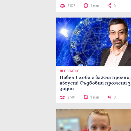
3 525
4 мин
0
ЛЮБОПИТНО
Павел Глоба с важна прогноз
август! Съдбовни промени з
зодии
2 594
3 мин
0