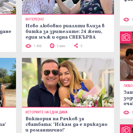
ИНТЕРЕСНО
Ново любовно риалити влиза в
жданe
битка за зрителите: 24 жени,
един мъж и една СВЕКЪРВА
1 466
3 мин
0
ЛЮБО
Зат
зод
оча
ИСТОРИИТЕ НА ЕДНА ДАМА
Виктория на Рачков за
та"
сватбата: "Искам да е приказно
и романтично!"