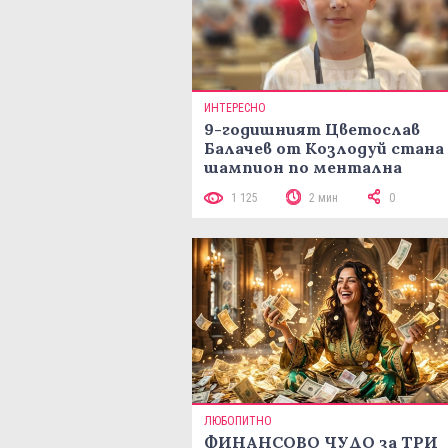
ИНТЕРЕСНО
9-годишният Цветослав
Балачев от Козлодуй стана
шампион по ментална
аритметика с 320 задачи за
1 125
2 мин
0
минути
ЛЮБОПИТНО
ФИНАНСОВО ЧУДО за ТРИ