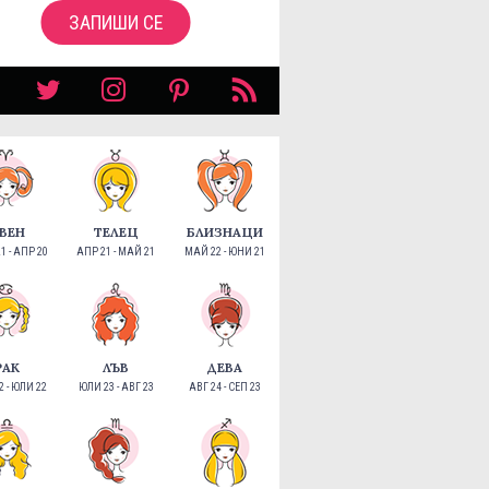
ЗАПИШИ СЕ
ВЕН
ТЕЛЕЦ
БЛИЗНАЦИ
1 - АПР 20
АПР 21 - МАЙ 21
МАЙ 22 - ЮНИ 21
РАК
ЛЪВ
ДЕВА
 - ЮЛИ 22
ЮЛИ 23 - АВГ 23
АВГ 24 - СЕП 23