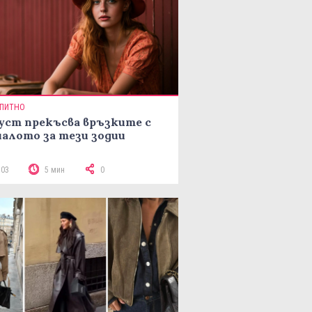
ПИТНО
уст прекъсва връзките с
алото за тези зодии
703
5 мин
0