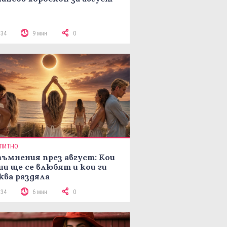
134
9 мин
0
ПИТНО
ъмнения през август: Кои
ии ще се влюбят и кои ги
ква раздяла
134
6 мин
0