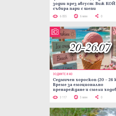
зодии през август: Виж КОЙ
събира пари с шепи
6 055
6 мин
0
ЗОДИИТЕ И АЗ
Седмичен хороскоп (20 – 26 
Време за емоционално
пренареждане и смели ходо
3 117
5 мин
0