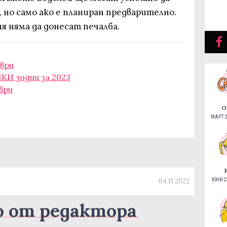
 но само ако е планиран предварително.
няма да донесат печалба.
мври
КИ зодии за 2023
ври
О
МАРТ 2
04.11.2022
ЮНИ 22
о от редактора