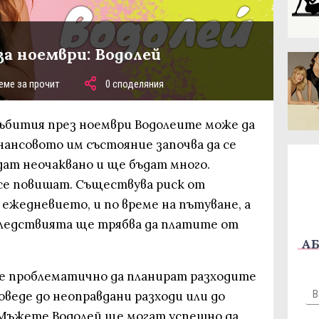
за ноември: Водолей
еме за прочит
0 споделяния
събития през ноември Водолеите може да
нансовото им състояние започва да се
дат неочаквано и ще бъдат много.
се повишат. Съществува риск от
 ежедневието, и по време на пътуване, а
следствията ще трябва да платите от
АБ
е проблематично да планират разходите
оведе до неоправдани разходи или до
 Мъжете Водолей ще могат успешно да