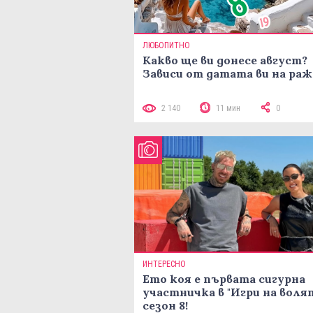
ЛЮБОПИТНО
Какво ще ви донесе август?
Зависи от датата ви на ра
2 140
11 мин
0
ИНТЕРЕСНО
Ето коя е първата сигурна
участничка в "Игри на воля
сезон 8!