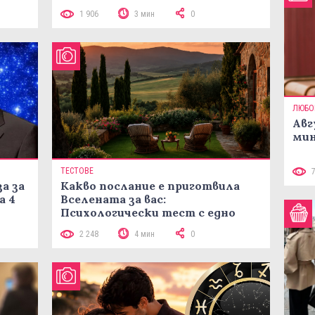
1 906
3 мин
0
ЛЮБО
Авг
мин
ТЕСТОВЕ
а за
Какво послание е приготвила
а 4
Вселената за вас:
Психологически тест с едно
кликване
2 248
4 мин
0