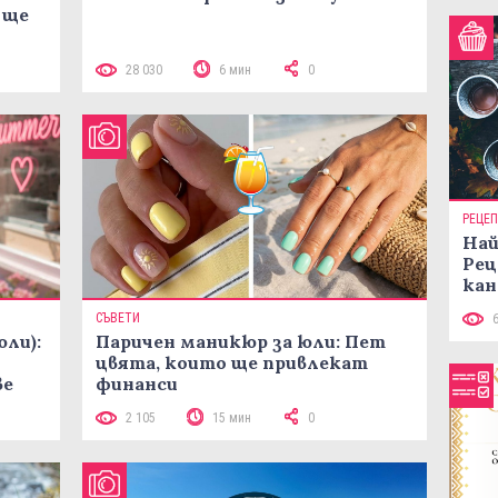
 ще
28 030
6 мин
0
РЕЦЕ
Най
Рец
кан
СЪВЕТИ
юли):
Паричен маникюр за юли: Пет
цвята, които ще привлекат
ве
финанси
2 105
15 мин
0