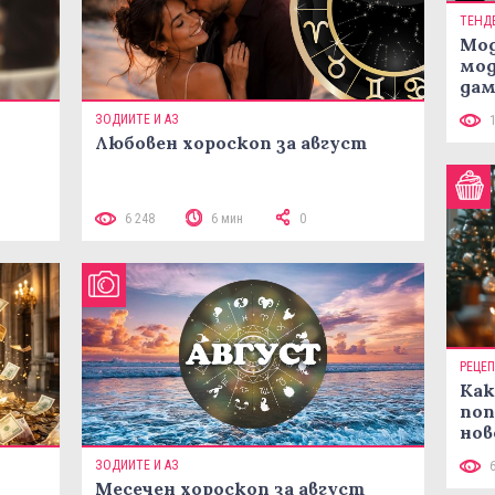
ТЕНД
Мод
мод
дам
си
ЗОДИИТЕ И АЗ
Любовен хороскоп за август
 10
6 248
6 мин
0
РЕЦЕ
Как
поп
нов
рец
ЗОДИИТЕ И АЗ
Месечен хороскоп за август