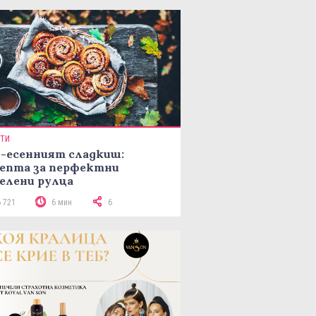
ПТИ
-есенният сладкиш:
епта за перфектни
елени рулца
6 721
6 мин
6