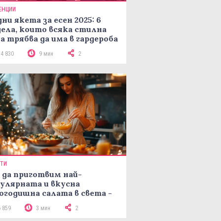
ЕНЦИИ
ни якета за есен 2025: 6
ела, които всяка стилна
а трябва да има в гардероба
14 830
9 мин
2
ПТИ
 да приготвим най-
улярната и вкусна
огодишна салата в света -
епта Мимоза
6 859
3 мин
2