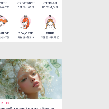
ЕЗНИ
СКОРПИОН
СТРЕЛЕЦ
 - ОКТ 23
ОКТ 24 - НОЕ 22
НОЕ 23 - ДЕК 21
ЗИРОГ
ВОДОЛЕЙ
РИБИ
 - ЯНУ 20
ЯНУ 21 - ФЕВ 19
ФЕВ 20 - МАРТ 20
ПИТНО
ансов хороскоп за август