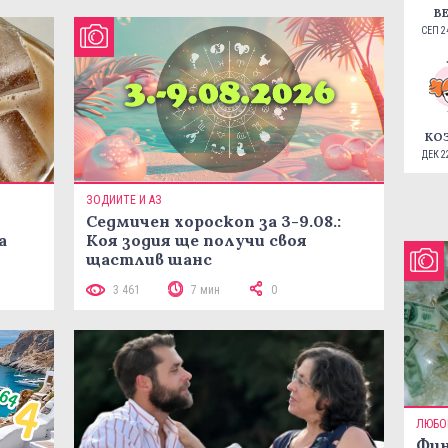
В
СЕП 24
КО
ДЕК 22
ЗОДИИТЕ И АЗ
Седмичен хороскоп за 3-9.08.:
а
Коя зодия ще получи своя
щастлив шанс
3 461
7 мин
0
ЛЮБО
Фин