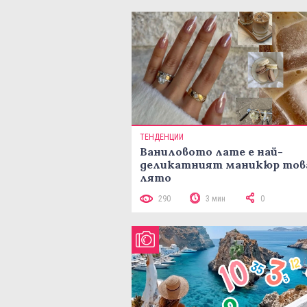
ТЕНДЕНЦИИ
Ваниловото лате е най-
деликатният маникюр тов
лято
290
3 мин
0