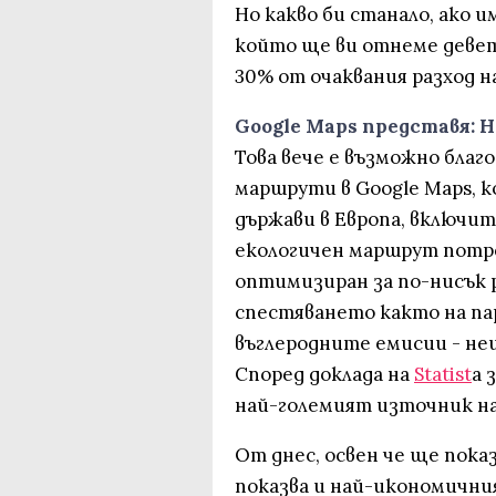
Но какво би станало, ако 
който ще ви отнеме девет
30% от очаквания разход н
Google Maps представя: 
Това вече е възможно благ
маршрути в Google Maps, к
държави в Европа, включит
екологичен маршрут потр
оптимизиран за по-нисък р
спестяването както на пар
въглеродните емисии - нещ
Според доклада на
Statist
a 
най-големият източник на 
От днес, освен че ще пока
показва и най-икономичния,