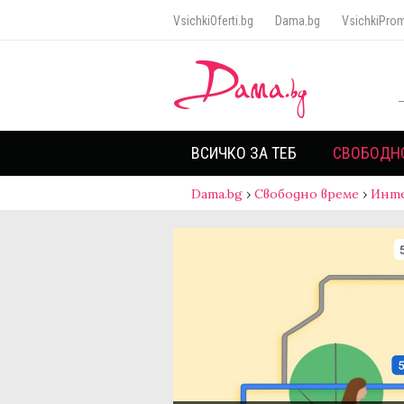
VsichkiOferti.bg
Dama.bg
VsichkiProm
ВСИЧКО ЗА ТЕБ
СВОБОДН
Dama.bg
›
Свободно време
›
Инт