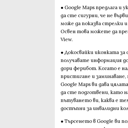
● Google Maps предлага и у
да сте сигурни, че не вър
може да показва стрелки и
Освен това можете да пре
View.
● Докосвайки иконката за
получавате информация до 
дори ферибот. Когато е н
пристигане и заминаване, 
Google Maps ви дава цялат
да сте подготвени, като 
пътуването ви, каква е т
достъпни за инвалидни ко
● Търсенето в Google ви п