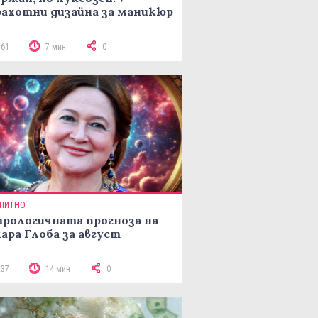
ахотни дизайна за маникюр
161
7 мин
0
ПИТНО
рологичната прогноза на
ара Глоба за август
237
14 мин
0