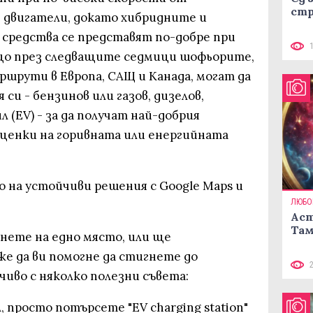
стр
 двигатели, докато хибридните и
средства се представят по-добре при
ащо през следващите седмици шофьорите,
ршрути в Европа, САЩ и Канада, могат да
си - бензинов или газов, дизелов,
 (EV) - за да получат най-добрия
ценки на горивната или енергийната
о на устойчиви решения с Google Maps и
ЛЮБО
Аст
Там
нете на едно място, или ще
е да ви помогне да стигнете до
иво с няколко полезни съвета:
 просто потърсете "EV charging station"