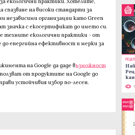
за екологични практики. Хотелите,
а спазване на високи стандарти за
и независими организации като Green
ат значка с екосертификат до името си.
ете техните екологични практики - от
 до енергийна ефективност и мерки за
РЕЦЕ
ажимента на Google да даде в
ъзможност
Най
Рец
зползват от продуктите на Google до
кан
аправи устойчивия избор по-лесен.