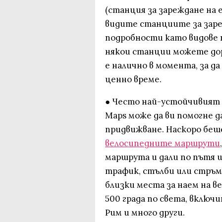
(станция за зареждане на е
видите станциите за зареж
подробности като видове п
някои станции можете дор
е налично в момента, за д
ценно време.
● Често най-устойчивият и
Maps може да ви помогне 
придвижване. Наскоро беш
велосипедните маршрути
маршрута и дали по пътя
трафик, стълби или стръм
близки места за наем на в
500 града по света, включи
Рим и много други.