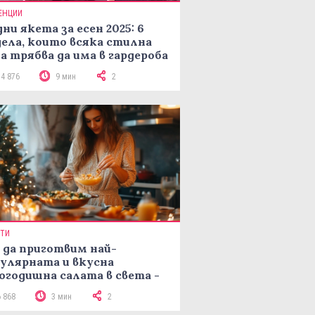
ЕНЦИИ
ни якета за есен 2025: 6
ела, които всяка стилна
а трябва да има в гардероба
14 876
9 мин
2
ПТИ
 да приготвим най-
улярната и вкусна
огодишна салата в света -
епта Мимоза
6 868
3 мин
2