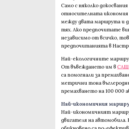
Само с няколко докосвани
относителната икономия н
между двата маршрута и д
тях. Ако предпочитате ви
независимо от всичко, тов
предпочитанията в Настр
Най-екологичните маршрут
От въвеждането им в
САЩ
са помогнали за премахван
метрични тона въглеродни
премахването на 100 000 
Най-икономичния маршру
Най-икономичният маршру
двигателя на автомобила.
обикновено са по-ефектив