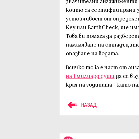
значителни ангажименти 
които са сертифицирани з
устойчивост от определен
Key или EarthCheck, ще им
Това ви помага да разбер
намаляване на отпадъците
опазване на водата.
Всичко това е част от анг
на 1 милиард души
да се въ
края на годината - като н
НАЗАД