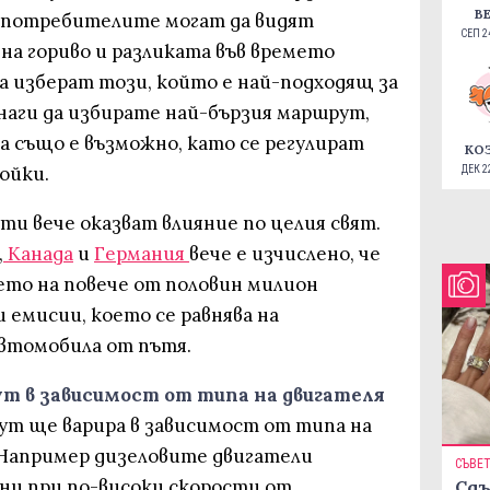
В
я потребителите могат да видят
СЕП 24
а гориво и разликата във времето
а изберат този, който е най-подходящ за
наги да избирате най-бързия маршрут,
а също е възможно, като се регулират
КО
ойки.
ДЕК 22
и вече оказват влияние по целия свят.
,
Канада
и
Германия
вече е изчислено, че
ето на повече от половин милион
 емисии, което се равнява на
автомобила от пътя.
т в зависимост от типа на двигателя
т ще варира в зависимост от типа на
 Например дизеловите двигатели
СЪВЕ
ни при по-високи скорости от
Сдъ