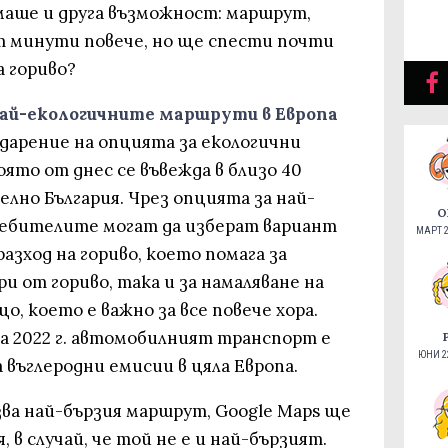
имаше и друга възможност: маршрут,
 минути повече, но ще спести почти
а гориво?
Най-екологичните маршрути в Европа
одарение на опцията за екологични
оято от днес се въвежда в близо 40
елно България. Чрез опцията за най-
О
ебителите могат да изберат вариант
МАРТ 2
азход на гориво, което помага за
и от гориво, така и за намаляване на
о, което е важно за все повече хора.
за 2022 г. автомобилният транспорт е
ЮНИ 22
въглеродни емисии в цяла Европа.
зва най-бързия маршрут, Google Maps ще
 в случай, че той не е и най-бързият.