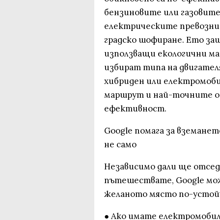
бензиновите или газовите
електрическите превозни 
градско шофиране. Ето з
използващи екологични ма
избират типа на двигателя 
хибриден или електромобил
маршрут и най-точните о
ефективност.
Google помага за вземанет
не само
Независимо дали ще отсед
пътешествате, Google мож
желаното място по-устойч
● Ако имате електромобил,