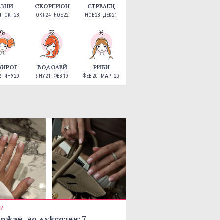
ЕЗНИ
СКОРПИОН
СТРЕЛЕЦ
 - ОКТ 23
ОКТ 24 - НОЕ 22
НОЕ 23 - ДЕК 21
ЗИРОГ
ВОДОЛЕЙ
РИБИ
 - ЯНУ 20
ЯНУ 21 - ФЕВ 19
ФЕВ 20 - МАРТ 20
ТИ
ржан, но луксозен: 7