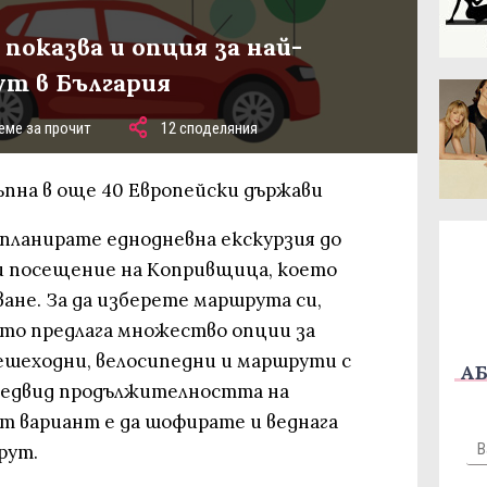
 показва и опция за най-
т в България
еме за прочит
12 споделяния
ъпна в още 40 Европейски държави
 планирате еднодневна екскурзия до
и посещение на Копривщица, което
ване. За да изберете маршрута си,
йто предлага множество опции за
ешеходни, велосипедни и маршрути с
АБ
едвид продължителността на
т вариант е да шофирате и веднага
рут.