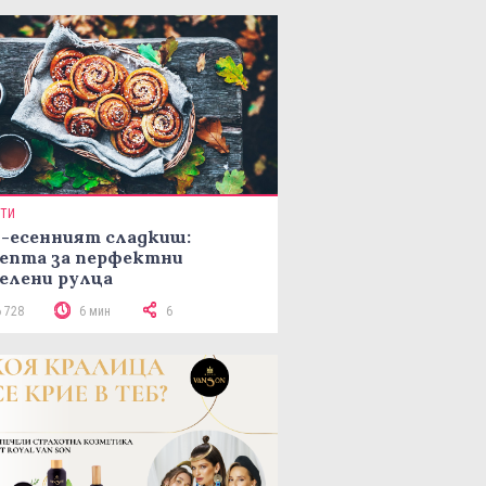
ПТИ
-есенният сладкиш:
епта за перфектни
елени рулца
6 728
6 мин
6