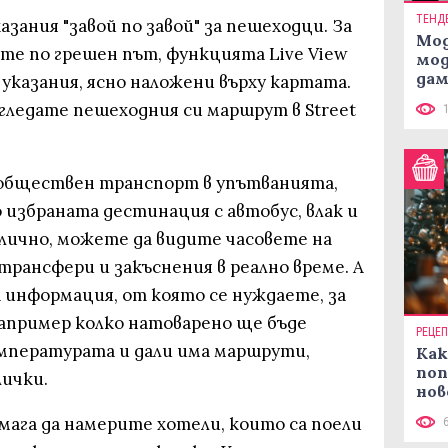
ТЕНД
казания "завой по завой" за пешеходци. За
Мод
вите по грешен път, функцията Live View
мод
дам
 указания, ясно наложени върху картата.
си
гледате пешеходния си маршрут в Street
 обществен транспорт в упътванията,
избраната дестинация с автобус, влак и
алично, можете да видите часовете на
трансфери и закъснения в реално време. А
а информация, от която се нуждаете, за
например колко натоварено ще бъде
РЕЦЕ
емпературата и дали има маршрути,
Как
поп
лички.
нов
рец
омага да намерите хотели, които са поели