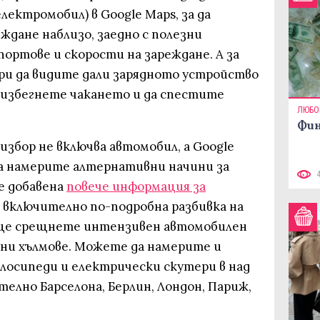
лектромобил) в Google Maps, за да
дане наблизо, заедно с полезни
ортове и скорости на зареждане. А за
и да видите дали зарядното устройство
а избегнете чакането и да спестите
ЛЮБО
Фин
збор не включва автомобил, а Google
да намерите алтернативни начини за
е добавена
повече информация за
, включително по-подробна разбивка на
 ще срещнете интензивен автомобилен
ни хълмове. Можете да намерите и
елосипеди и електрически скутери в над
телно Барселона, Берлин, Лондон, Париж,