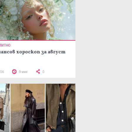
ПИТНО
ансов хороскоп за август
456
9 мин
0