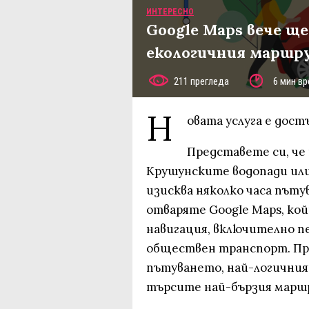
ИНТЕРЕСНО
Google Maps вече ще
екологичния маршру
211 прегледа
6 мин вр
Н
овата услуга е дост
Представете си, че
Крушунските водопади ил
изисква няколко часа пъту
отваряте Google Maps, ко
навигация, включително п
обществен транспорт. Пр
пътуването, най-логичния
търсите най-бързия марш