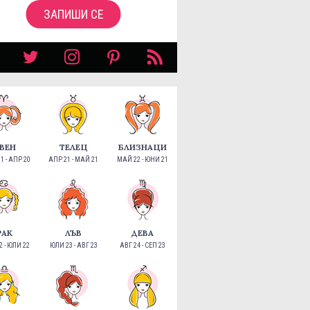
ЗАПИШИ СЕ
ВЕН
ТЕЛЕЦ
БЛИЗНАЦИ
1 - АПР 20
АПР 21 - МАЙ 21
МАЙ 22 - ЮНИ 21
РАК
ЛЪВ
ДЕВА
 - ЮЛИ 22
ЮЛИ 23 - АВГ 23
АВГ 24 - СЕП 23