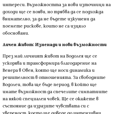
интереси. Възможността за нови източници на
доходи ще се появи, но трябва да се подхожда
внимателно, за да не бъдете изкушени да
поемете рискове, които не са изцяло
обосновани.
Личен живот: Изненади и нови възможности
През май личният живот на Водолея ще се
ускорява и трансформира благодарение на
Венера в Овен, която ще носи динамика и
решителност в отношенията. За свободните
Водолеи, това ще бъде период, в който ще
имате възможност да спечелите симпатиите
на някой специален човек. Ще се окажете в
състояние да изразите чувствата си с
увереност, което ще доведе до интензивни