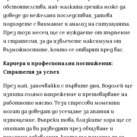
обстоятелства, най-малката грешка може да
доведе до нежелани последствия, затова
подходете с внимание и анализ на ситуацията.
През този месец ще се нуждаете от търпение
и стратегия, за да извлечете максимума от
възможностите, които се отварят пред вас.
Кариера и професионални постижения:
Стратегия за успех
През май, започвайки с първите дни, Водолей ще
изпита голямо напрежение и претоварване на
работното място. Тези стресови моменти
могат да доведат до усещане за апатия и
изтощение. Въпреки това, близките хора ще се
опитат да ви разведрят чрез общуване и