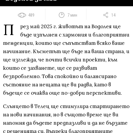
489
7 мин
14
П
рез май 2025 г. животът на Водолея ще
бъде изпълнен с хармония и благоприятни
тенденции, които ще съпътстват всяко ваше
начинание. Късметът ще бъде на ваша страна, и
ще изглежда, че почти всички проекти, към
които се захванете, ще се развиват
безпроблемно. Това спокойно и балансирано
състояние на нещата ще ви радва, като в
бъдеще се очаква още по-добри перспективи.
Слънцето в Телец ще стимулира стартирането
на нови начинания, но в същото време ще ви
напомня да бъдете предпазливи и да не бързате
с решенията си. Въпреки благоприятните