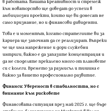
в работата. Вашата креативност и стремеж
към новаторство ще доведат до успехи в
амбициозни проекти, които ще ви донесат не
само признание, но и финансови дивиденти.
Това е и моментът, когато стратегиите ви за
кариера ще започнат да се реализират. Въпреки
че ще има напрежение и дори служебни
интриги, важно е да запазите концентрация и
да не споделяте прекалено много от плановете
си с колеги. Времето за размисъл и тишина е
важно за вашето професионално развитие.
Финанси: Увереност в стабилността, но с
внимание към рисковете
Финансовата ситуация през май 2025 г. ще бъде