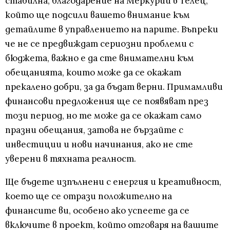
стабилна, благодарение на Меркурий в Телец,
който ще подсили вашето внимание към
детайлите в управлението на парите. Въпреки
че не се предвиждат сериозни проблеми с
бюджета, важно е да сте внимателни към
обещанията, които може да се окажат
прекалено добри, за да бъдат верни. Примамливи
финансови предложения ще се появяват през
този период, но те може да се окажат само
празни обещания, затова не бързайте с
инвестиции и нови начинания, ако не сте
уверени в тяхната реалност.
Ще бъдете изпълнени с енергия и креативност,
което ще се отрази положително на
финансите ви, особено ако успеете да се
включите в проект, който отговаря на вашите