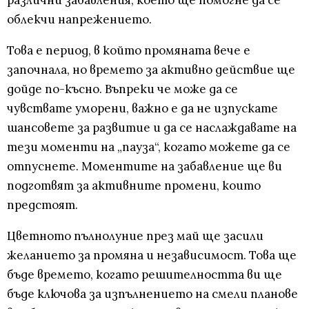
различни забавления, което ще помогне да се
облекчи напрежението.
Това е период, в който промяната вече е
започнала, но времето за активно действие ще
дойде по-късно. Въпреки че може да се
чувствате уморени, важно е да не изпускате
шансовете за развитие и да се наслаждавате на
тези моменти на „пауза“, когато можете да се
отпуснете. Моментите на забавление ще ви
подготвят за активните промени, които
предстоят.
Цветното пълнолуние през май ще засили
желанието за промяна и независимост. Това ще
бъде времето, когато решителността ви ще
бъде ключова за изпълнението на смели планове