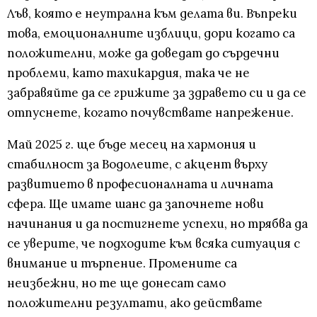
Лъв, която е неутрална към делата ви. Въпреки
това, емоционалните изблици, дори когато са
положителни, може да доведат до сърдечни
проблеми, като тахикардия, така че не
забравяйте да се грижите за здравето си и да се
отпуснете, когато почувствате напрежение.
Май 2025 г. ще бъде месец на хармония и
стабилност за Водолеите, с акцент върху
развитието в професионалната и личната
сфера. Ще имате шанс да започнете нови
начинания и да постигнете успехи, но трябва да
се уверите, че подходите към всяка ситуация с
внимание и търпение. Промените са
неизбежни, но те ще донесат само
положителни резултати, ако действате