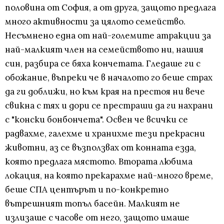
половина от София, а от друга, защото предлага
много активности за цялото семейство.
Несъмнено една от най-големите атракции за
най-малкият член на семейството ни, нашия
син, разбира се бяха кончетата. Гледаше ги с
обожание, въпреки че в началото го беше страх
да ги доближи, но към края на престоя ни вече
свикна с тях и дори се престраши да ги нахрани
с "конски бонбончета". Освен че всички се
радвахме, галехме и хранихме тези прекрасни
животни, аз се възползвах от конната езда,
която предлага мястото. Втората любима
локация, на която прекарахме най-много време,
беше СПА центърът и по-конкретно
вътрешният топъл басейн. Малкият не
излизаше с часове от него, защото имаше