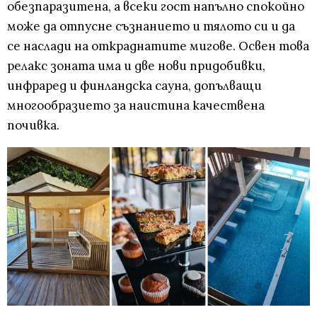
обезпаразитена, а всеки гост напълно спокойно
може да отпусне съзнанието и тялото си и да
се наслади на откраднатите мигове. Освен това
релакс зоната има и две нови придобивки,
инфраред и финландска сауна, допълващи
многообразието за наистина качествена
почивка.