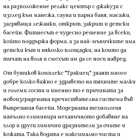
на разположение релакс център с джакузи с
изглед към манежа, сауна и парна баня, масажи,
загряващи лежанки, открит, закрит и детски
басейн. Фитнесът е чудесно решение за всеки,
който поддържа форма, а за най-мъничките има
детски кът и няколко площадки, на които да
тичат на воля и смехът им да се носи навред.
От бутиков комплекс "Тракиец" знаят много
добре колко важно е здравето на тяхните малки
и големи гости и именно то е причината за
новоизградената пречиствателна система във
вътрешния басейн. Модерната технология
напълно елиминира механичното добавяне на
хлор и други химични дразнители за очите и
кожата. Така водата е максимално чиста и