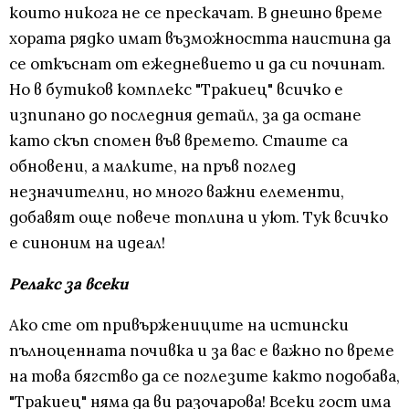
които никога не се прескачат. В днешно време
хората рядко имат възможността наистина да
се откъснат от ежедневието и да си починат.
Но в бутиков комплекс "Тракиец" всичко е
изпипано до последния детайл, за да остане
като скъп спомен във времето. Стаите са
обновени, а малките, на пръв поглед
незначителни, но много важни елементи,
добавят още повече топлина и уют. Тук всичко
е синоним на идеал!
Релакс за всеки
Ако сте от привържениците на истински
пълноценната почивка и за вас е важно по време
на това бягство да се поглезите както подобава,
"Тракиец" няма да ви разочарова! Всеки гост има