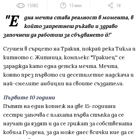
15582
13 мин
18
"Е
дна мечта става реалност в момента, в
който запретнеш ръкави и здраво
започнеш да работиш за сбъдването й!"
Сгушен в сърцето на Тракия, покрай река Тикла и
китното с. Житница, комплекс "Тракиец'' се
зараджда като една детска мечта. Мечта,
която през първото си десетилетие надскача и
най-смелите амбиции на своите създатели.
Първите 10 години
Пътят на един копнеж на две 15-годишни
сестри започва с плахата първа стъпка да се
научат да яздят и да се грижат за собствената
кобила Гулдена, за да може днес всички ние да се