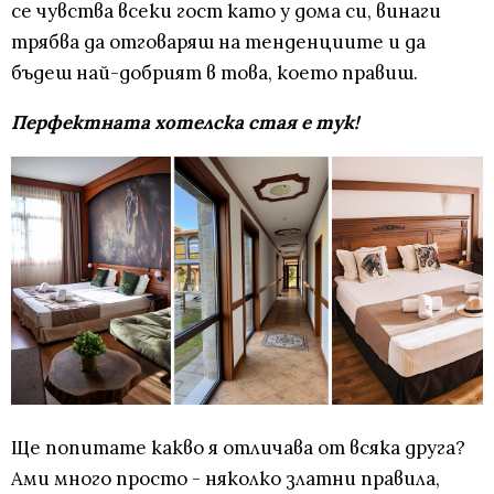
се чувства всеки гост като у дома си, винаги
трябва да отговаряш на тенденциите и да
бъдеш най-добрият в това, което правиш.
Перфектната хотелска стая е тук!
Ще попитате какво я отличава от всяка друга?
Ами много просто - няколко златни правила,