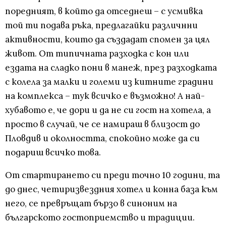
поредният, в който да отседнеш – с усмивка
той ти подава ръка, предлагайки различнни
активности, които да създадат спомен за цял
живот. От типичната разходка с кон или
ездата на сладко пони в манеж, през разходката
с колела за малки и големи из китните градини
на комплекса – тук всичко е възможно! A най-
хубавото е, че дори и да не си гост на хотела, а
просто в случай, че се намираш в близост до
Пловдив и околността, спокойно може да си
подариш всичко това.
От стартирането си преди точно 10 години, та
до днес, четиризвездния хотел и конна база към
него, се превръщат бързо в синоним на
българското гостоприемство и традиции.