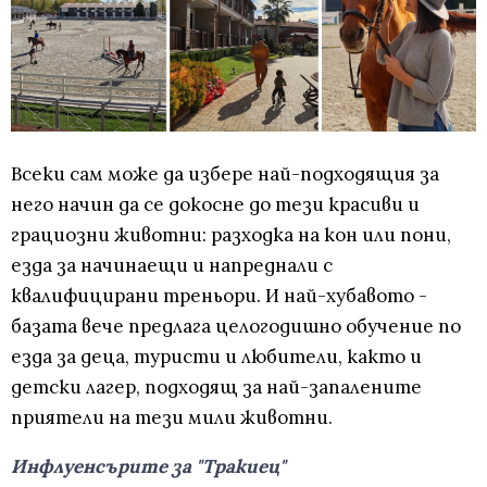
Всеки сам може да избере най-подходящия за
него начин да се докосне до тези красиви и
грациозни животни: разходка на кон или пони,
езда за начинаещи и напреднали с
квалифицирани треньори. И най-хубавото -
базата вече предлага целогодишно обучение по
езда за деца, туристи и любители, както и
детски лагер, подходящ за най-запалените
приятели на тези мили животни.
Инфлуенсърите за "Тракиец"