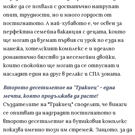
може да се похвали с достатъчно натрупат
опит, трудности, но и много гордост от
постигнатото. А най-хубавото е, че освен за
перфектна семейна ваканция с децата, които
ще могат да вземат първия си урок по езда на
манежа, хотелският комплекс е и идеално
романтично бягство за несемейни двойки,
които спокойно ще могат да се отпуснат и
насладят един на друг в релакс и СПА зоната.
Второто десетилетие на "Тракиец" - една
мечта, която продължава да расте!
Създателите на "Тракиец" споделят, че винаги
се опитват да надградят постигнатото и
второто десетилетие на бутиковия комплекс
показва именно този им стремеж. Защото, за да