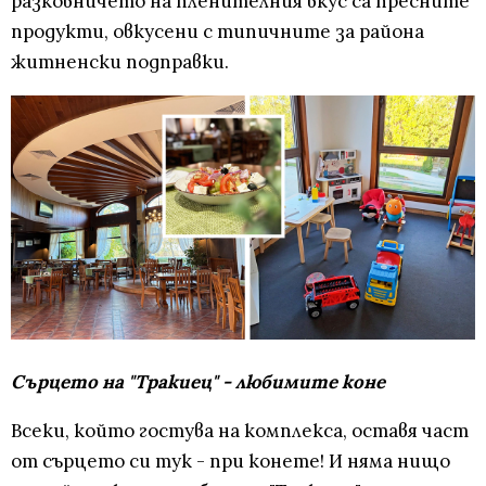
разковничето на пленителния вкус са пресните
продукти, овкусени с типичните за района
житненски подправки.
Сърцето на "Тракиец" - любимите коне
Всеки, който гостува на комплекса, оставя част
от сърцето си тук - при конете! И няма нищо