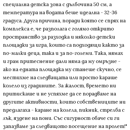
специална детска зона с дълбочина 50 см, а
температура на водата беше идеална - 32-36
градуса. Друга причина, поради която се спрях на
комплекса е, че разполага с голямо открито
пространство за разходка и няколко детски
площадки за игра, които са подходящи както за
по-малки деца, така и за по-големи. Така, нямах
и грам притеснение дали няма да му омръзне -
ако на едната площадка му станеше скучно, се
местихме на следващата или просто караше
колело из градините. За жалост, времето ни
притискаше и не успяхме да се порадваме на
другите активности, които собствениците ни
предлагаха - каране на колела, пикник, стрелба с
лък, яздене на пони. Със сигурност обаче си ги
запазваме за следващото посещение на пролет!"