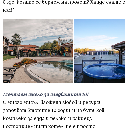
бъде, когато се върнем на пролет? Хайде елате с
нас!"
Мечтаем смело за следващите 10!
С много мисъл, вложена любов и ресурси
започват вторите 10 години на бутиков
комплекс за езда и релакс "Тракиец".
Гостоприемният хотел не е просто