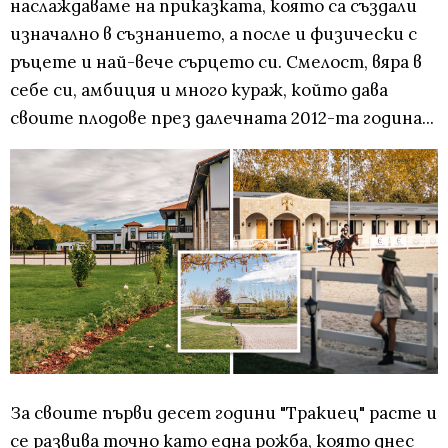
наслаждаваме на приказката, която са създали
изначално в съзнанието, а после и физически с
ръцете и най-вече сърцето си. Смелост, вяра в
себе си, амбиция и много кураж, който дава
своите плодове през далечната 2012-та година...
За своите първи десет години "Тракиец" расте и
се развива точно като една рожба, която днес