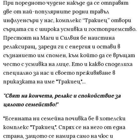
При поредното чудене накъде да се отправят
две от най-популярните родни травъл
инфлуенсъри у нас, комплекс “Тракиец” отвори
сърцата си с широка усмивка и гостоприемство.
Престоят на Маги и Силвия бе наистина
релаксиращ, зареди ги с енергия и остави в
съзнанието им спомен, към който да се връщат
често с усмивка на лице. Eто и какво споделиха
специално за нас и своето преживяване в
приказката на име "Тракиец"...
"Свят на кончета, релакс и спокойствие за
цялото семейство!"
"Есенната ни семейна почивка бе в хотелски
комплекс "Тракиец". Спрях се на него от една
страна, защото се намира само на чюс и