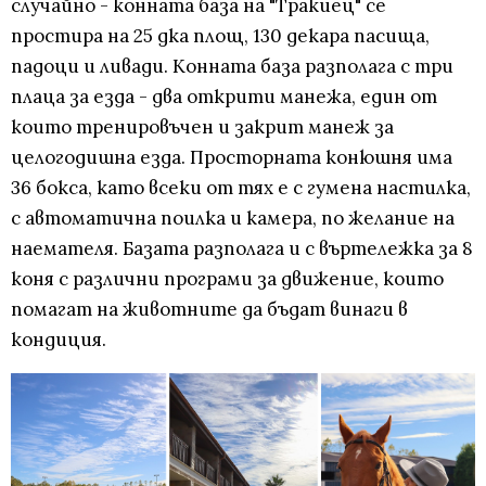
случайно - конната база на "Тракиец" се
простира на 25 дка площ, 130 декара пасища,
падоци и ливади. Конната база разполага с три
плаца за езда - два открити манежа, един от
които тренировъчен и закрит манеж за
целогодишна езда. Просторната конюшня има
36 бокса, като всеки от тях е с гумена настилка,
с автоматична поилка и камера, по желание на
наемателя. Базата разполага и с въртележка за 8
коня с различни програми за движение, които
помагат на животните да бъдат винаги в
кондиция.