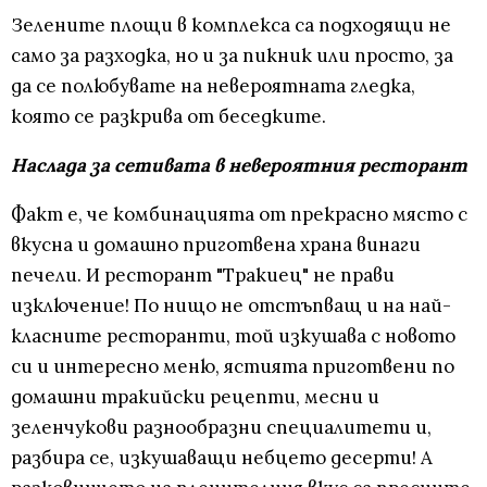
Зелените площи в комплекса са подходящи не
само за разходка, но и за пикник или просто, за
да се полюбувате на невероятната гледка,
която се разкрива от беседките.
Наслада за сетивата в невероятния ресторант
Факт е, че комбинацията от прекрасно място с
вкусна и домашно приготвена храна винаги
печели. И ресторант "Тракиец" не прави
изключение! По нищо не отстъпващ и на най-
класните ресторанти, той изкушава с новото
си и интересно меню, ястията приготвени по
домашни тракийски рецепти, месни и
зеленчукови разнообразни специалитети и,
разбира се, изкушаващи небцето десерти! А