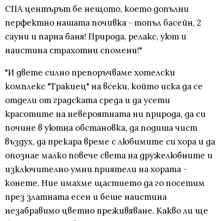
СПА центърът бе нещото, което допълни
перфектно нашата почивка - топъл басейн, 2
сауни и парна баня! Природа, релакс, уют и
наистина страхотни спомени!"
"И двете силно препоръчваме хотелски
комплекс "Тракиец" на всеки, който иска да се
отдели от градската среда и да усети
красотите на невероятната ни природа, да си
почине в уютна обстановка, да подиша чист
въздух, да прекара време с любимите си хора и да
опознае малко повече света на дружелюбните и
изключително умни приятели на хората -
конете. Ние имахме щастието да го посетим
през златната есен и беше наистина
незабравимо цветно преживяване. Какво ли ще