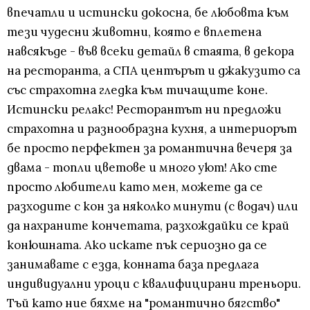
впечатли и истински докосна, бе любовта към
тези чудесни животни, която е вплетена
навсякъде - във всеки детайл в стаята, в декора
на ресторанта, а СПА центърът и джакузито са
със страхотна гледка към тичащите коне.
Истински релакс! Ресторантът ни предложи
страхотна и разнообразна кухня, а интериорът
бе просто перфектен за романтична вечеря за
двама - топли цветове и много уют! Ако сте
просто любители като мен, можете да се
разходите с кон за няколко минути (с водач) или
да нахраните кончетата, разхождайки се край
конюшната. Ако искате пък сериозно да се
занимавате с езда, конната база предлага
индивидуални уроци с квалифицирани треньори.
Тъй като ние бяхме на "романтично бягство"