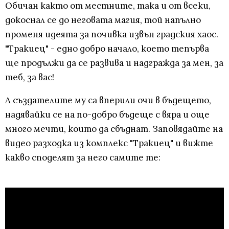
Oбичан както от местните, така и от всеки,
докоснал се до неговата магия, той напълно
променя идеята за почивка извън градския хаос.
"Тракиец" - едно добро начало, което тепърва
ще продължи да се развива и надгражда за мен, за
теб, за вас!
А създателите му са вперили очи в бъдещето,
надявайки се на по-добро бъдеще с вяра и още
много мечти, които да сбъднат. Заповядайте на
видео разходка из комплекс "Тракиец" и вижте
какво споделят за него самите те: