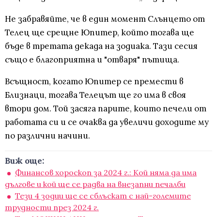
Не забравяйте, че в един момент Слънцето от
Телец ще срещне Юпитер, който тогава ще
бъде в третата декада на зодиака. Тази сесия
също е благоприятна и "отваря" пътища.
Всъщност, когато Юпитер се премести в
Близнаци, тогава Телецът ще го има в своя
втори дом. Той засяга парите, които печели от
работата си и се очаква да увеличи доходите му
по различни начини.
Виж още:
Финансов хороскоп за 2024 г.: Кой няма да има
дългове и кой ще се радва на внезапни печалби
Тези 4 зодии ще се сблъскат с най-големите
трудности през 2024 г.