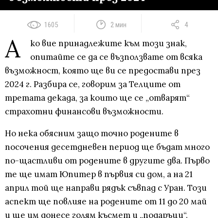
1605
2 мин
4
А
ко вие принадлежите към този знак,
опитайте се да се възползвате от всяка
възможност, която ще ви се предостави през
2024 г. Разбира се, говорим за Телците от
третата декада, за които ще се „отварят“
страхотни финансови възможности.
Но нека обясним защо точно родените в
посочения десетдневен период ще бъдат много
по-щастливи от родените в другите два. Първо
те ще имат Юпитер в първия си дом, а на 21
април той ще направи рядък съвпад с Уран. Този
аспект ще повлияе на родените от 11 до 20 май
и ще им донесе голям късмет и „подаръци“.