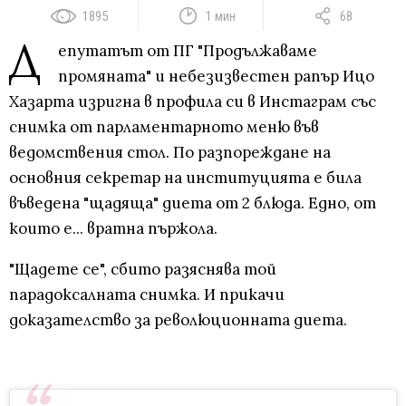
1895
1 мин
68
Д
епутатът от ПГ "Продължаваме
промяната" и небезизвестен рапър Ицо
Хазарта изригна в профила си в Инстаграм със
снимка от парламентарното меню във
ведомствения стол. По разпореждане на
основния секретар на институцията е била
въведена "щадяща" диета от 2 блюда. Едно, от
които е... вратна пържола.
"Щадете се", сбито разяснява той
парадоксалната снимка. И прикачи
доказателство за революционната диета.