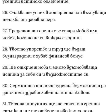
усетиш истинско облекчение.
26. Очаква те успех в лотарията или вълнуваща
печалба от забавна игра.
27. Предстои ти среща със стара любов или
човек, когото не си виждал с години.
28. Твоето упорство и труд ще бъдат
възнаградени с хубав финансов бонус.
29. Ще откриеш нова и много вдъхновяваща
истина за себе си и възможностите си.
30. Седмицата ти носи чудесна възможност да
започнеш здравословен начин на живот.
31. Твоята интуиция ще те спаси от грешна
стъпка и ще те отведе право към успеха.