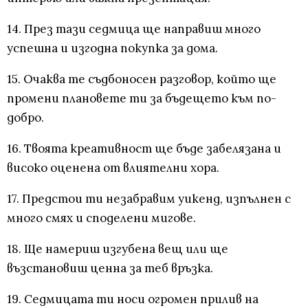
14. През тази седмица ще направиш много
успешна и изгодна покупка за дома.
15. Очаква те съдбоносен разговор, който ще
промени плановете ти за бъдещето към по-
добро.
16. Твоята креативност ще бъде забелязана и
високо оценена от влиятелни хора.
17. Предстои ти незабравим уикенд, изпълнен с
много смях и споделени мигове.
18. Ще намериш изгубена вещ или ще
възстановиш ценна за теб връзка.
19. Седмицата ти носи огромен прилив на