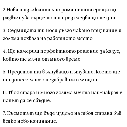
2.Нова и изключително романтична среща ще
развълнува сърцето ти през следващите дни.
3. Седмицата ти носи дълго чакано признание и
голяма похвала на работното място.
4. Ще намериш перфектното решение за казус,
който те мъчи от много време.
5. Предстои ти вълнуващо пътуване, което ще
ти донесе много незабравими емоции.
6. Твоя стара и много голяма мечта най-накрая е
напът да се сбъдне.
7. Късметът ще бъде изцяло на твоя страна във
всяко ново начинание.