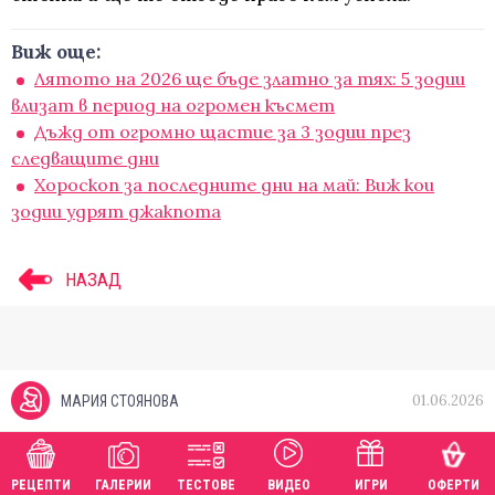
Виж още:
Лятото на 2026 ще бъде златно за тях: 5 зодии
влизат в период на огромен късмет
Дъжд от огромно щастие за 3 зодии през
следващите дни
Хороскоп за последните дни на май: Виж кои
зодии удрят джакпота
НАЗАД
01.06.2026
МАРИЯ СТОЯНОВА
РЕЦЕПТИ
ГАЛЕРИИ
ТЕСТОВЕ
ВИДЕО
ИГРИ
ОФЕРТИ