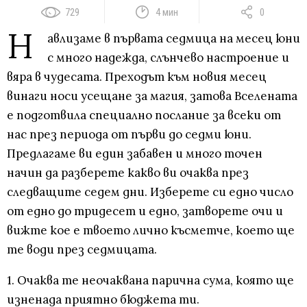
729
4 мин
0
Н
авлизаме в първата седмица на месец юни
с много надежда, слънчево настроение и
вяра в чудесата. Преходът към новия месец
винаги носи усещане за магия, затова Вселената
е подготвила специално послание за всеки от
нас през периода от първи до седми юни.
Предлагаме ви един забавен и много точен
начин да разберете какво ви очаква през
следващите седем дни. Изберете си едно число
от едно до тридесет и едно, затворете очи и
вижте кое е твоето лично късметче, което ще
те води през седмицата.
1. Очаква те неочаквана парична сума, която ще
изненада приятно бюджета ти.