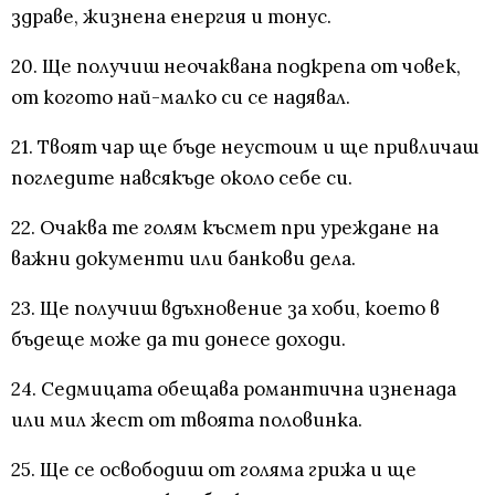
здраве, жизнена енергия и тонус.
20. Ще получиш неочаквана подкрепа от човек,
от когото най-малко си се надявал.
21. Твоят чар ще бъде неустоим и ще привличаш
погледите навсякъде около себе си.
22. Очаква те голям късмет при уреждане на
важни документи или банкови дела.
23. Ще получиш вдъхновение за хоби, което в
бъдеще може да ти донесе доходи.
24. Седмицата обещава романтична изненада
или мил жест от твоята половинка.
25. Ще се освободиш от голяма грижа и ще