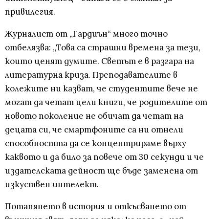
привилегия.
Журналист от „Гардиън“ много точно
отбелязва: „Това са страшни времена за тези,
които ценят думите. Светът е в разгара на
литературна криза. Преподавателите в
колежите ни казват, че студентите вече не
могат да четат цели книги, че родителите от
новото поколение не обичат да четат на
децата си, че смартфоните са ни отнели
способността да се концентрираме върху
каквото и да било за повече от 30 секунди и че
издателската дейност ще бъде заменена от
изкуствен интелект.
Потапянето в история и откъсването от