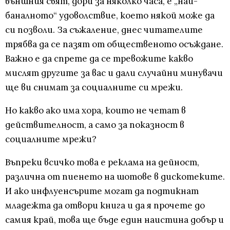
външния свят, дори за няколко часа, е „най-
баналното“ удоволствие, което някой може да
си позволи. За съжаление, днес читателите
трябва да се пазят от общественото осъждане.
Важно е да спрете да се тревожите какво
мислят другите за вас и дали случайни минувачи
ще ви снимат за социалните си мрежи.
Но какво ако има хора, които не четат в
действителност, а само за показност в
социалните мрежи?
Въпреки всичко това е реклама на дейност,
различна от пиенето на шотове в дискотеките.
И ако инфлуенсърите могат да подтикнат
младежта да отвори книга и да я прочете до
самия край, това ще бъде един наистина добър и