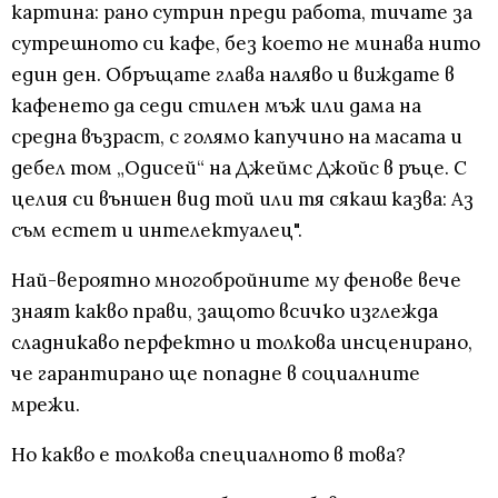
картина: рано сутрин преди работа, тичате за
сутрешното си кафе, без което не минава нито
един ден. Обръщате глава наляво и виждате в
кафенето да седи стилен мъж или дама на
средна възраст, с голямо капучино на масата и
дебел том „Одисей“ на Джеймс Джойс в ръце. С
целия си външен вид той или тя сякаш казва: Аз
съм естет и интелектуалец".
Най-вероятно многобройните му фенове вече
знаят какво прави, защото всичко изглежда
сладникаво перфектно и толкова инсценирано,
че гарантирано ще попадне в социалните
мрежи.
Но какво е толкова специалното в това?