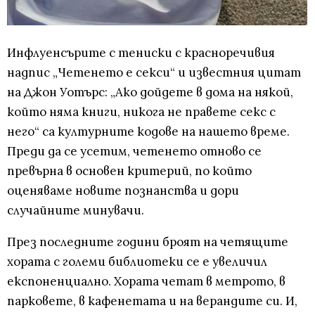
Инфлуенсърите с тениски с красноречивия
надпис „Четенето е секси“ и известния цитат
на Джон Уотърс: „Ако дойдете в дома на някой,
който няма книги, никога не правете секс с
него“ са културните кодове на нашето време.
Преди да се усетим, четенето отново се
превърна в основен критерий, по който
оценяваме новите познанства и дори
случайните минувачи.
През последните години броят на четящите
хората с големи библиотеки се е увеличил
експоненциално. Хората четат в метрото, в
парковете, в кафенетата и на верандите си. И,