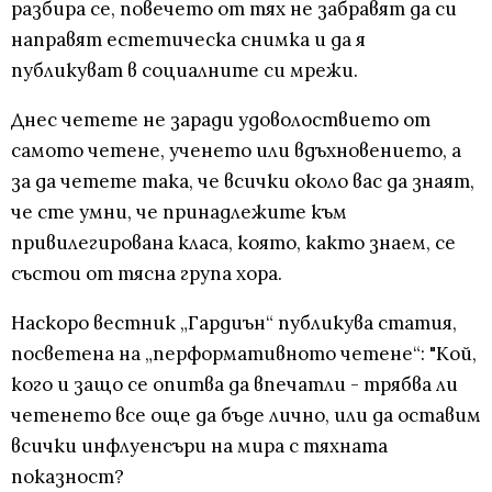
разбира се, повечето от тях не забравят да си
направят естетическа снимка и да я
публикуват в социалните си мрежи.
Днес четете не заради удоволоствието от
самото четене, ученето или вдъхновението, а
за да четете така, че всички около вас да знаят,
че сте умни, че принадлежите към
привилегирована класа, която, както знаем, се
състои от тясна група хора.
Наскоро вестник „Гардиън“ публикува статия,
посветена на „перформативното четене“: "Кой,
кого и защо се опитва да впечатли - трябва ли
четенето все още да бъде лично, или да оставим
всички инфлуенсъри на мира с тяхната
показност?