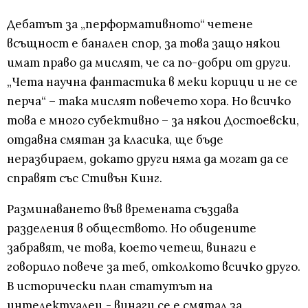
Дебатът за „перформативното“ четене
всъщност е банален спор, за това защо някои
имат право да мислят, че са по-добри от други.
„Чета научна фантастика в меки корици и не се
перча“ – така мислят повечето хора. Но всичко
това е много субективно – за някои Достоевски,
отдавна смятан за класика, ще бъде
неразбираем, докато други няма да могат да се
справят със Стивън Кинг.
Разминаването във времената създава
разделения в обществото. Но обидените
забравят, че това, което четеш, винаги е
говорило повече за теб, отколкото всичко друго.
В исторически план статутът на
интелектуалец - винаги се е смятал за