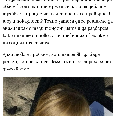
обаче в социалните мрежи се разгоря дебат –
трябва ли процесът на четене да се превърне в
шоу и показност? Точно затова днес решихме да
анализираме тази тенденцията и да разберем
как книгите отново са се превърнали в маркер
на социалния статус.
Дали това е проблем, който трябва да бъде
решен, или реалност, към която се стремим от
дълго време.