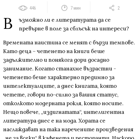
446
7 мин
2
В
ъзможно ли е литературата да се
превърне в поле за сблъсък на интереси?
Времената наистина се менят с бързи темпове.
Като деца – четенето на книги беше
задължително и понякога дори досадно
занимание. Когато станахме възрастни -
четенето беше характерно предимно за
интелектуалците, а днес книгата, която
четете, говори по-силно за вашия статус,
отколкото модерната рокля, която носите.
Нещо повече, „издигнатата“, интелигентна
литература днес е на мода. Хората се
наслаждават на така наречените произведения
„не за всеки“ в кафенета и ресторанти. Наскоро