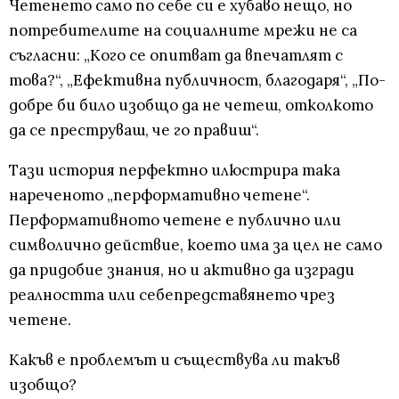
Четенето само по себе си е хубаво нещо, но
потребителите на социалните мрежи не са
съгласни: „Кого се опитват да впечатлят с
това?“, „Ефективна публичност, благодаря“, „По-
добре би било изобщо да не четеш, отколкото
да се преструваш, че го правиш“.
Тази история перфектно илюстрира така
нареченото „перформативно четене“.
Перформативното четене е публично или
символично действие, което има за цел не само
да придобие знания, но и активно да изгради
реалността или себепредставянето чрез
четене.
Какъв е проблемът и съществува ли такъв
изобщо?