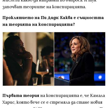
мислели какво да направят по въпроса. И тук
започват теориите на конспирацията.
Проклятието на Пи Диди: Каква е същността
на теорията на конспирацията?
Първата теория
на конспирацията е, че Камала
Харис, която вече се е стремяла да стане новия