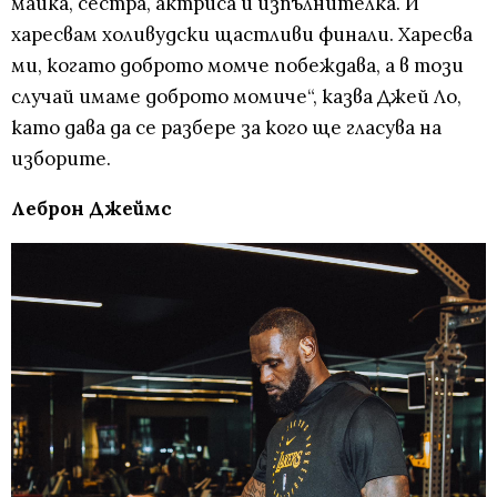
майка, сестра, актриса и изпълнителка. И
харесвам холивудски щастливи финали. Харесва
ми, когато доброто момче побеждава, а в този
случай имаме доброто момиче“, казва Джей Ло,
като дава да се разбере за кого ще гласува на
изборите.
Леброн Джеймс