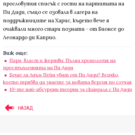
прословутия списък с гости на партитата на
Пи Диди, също се озовала в лагера на
поддръжниците на Харис, където вече я
очаквали много стари познати - от Бионсе до
Леонардо ди Каприо.
Виж още:
Пари, власт и жертви: Пълна хронология на
престъпленията на Пи Диди
Беше ли Лиъм Пейн убит от Пи Диди? Всичко,
което трябва да знаете за новата версия по случая
10-те най-абсурдни теории за скандала с Пи Диди
НАЗАД