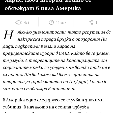
обсъждат в цяла Америка
432
11 мин
1
Н
яколко знаменитости, чиято репутация бе
накърнена поради връзки с опозорения Пи
Диди, подкрепили Камала Харис на
президентските избори в САЩ. Както вече знаем,
тя загуби. А теоретиците на конспирацията от
социалните мрежи са убедени, че всичко това не е
случайно. Ще ви кажем каква е същността на
теорията за „проклятието на Пи Диди“, която в
момента се обсъжда в интернет.
В Америка едно след друго се случват значими
събития. В началото на есента избухва