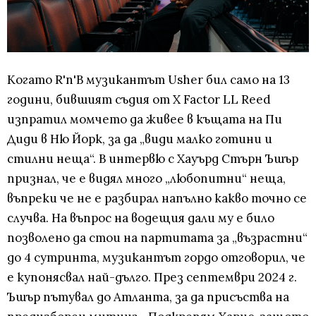
Когато R'n'B музикантът Usher бил само на 13
години, бившият съдия от X Factor LL Reed
изпратил момчето да живее в къщата на Пи
Диди в Ню Йорк, за да „види малко готини и
стилни неща“. В интервю с Хауърд Стърн Ъшър
признал, че е видял много „любопитни“ неща,
въпреки че не е разбирал напълно какво точно се
случва. На въпрос на водещия дали му е било
позволено да стои на партитата за „възрастни“
до 4 сутринта, музикантът гордо отговорил, че
е купонясвал най-дълго. През септември 2024 г.
Ъшър пътувал до Атланта, за да присъства на