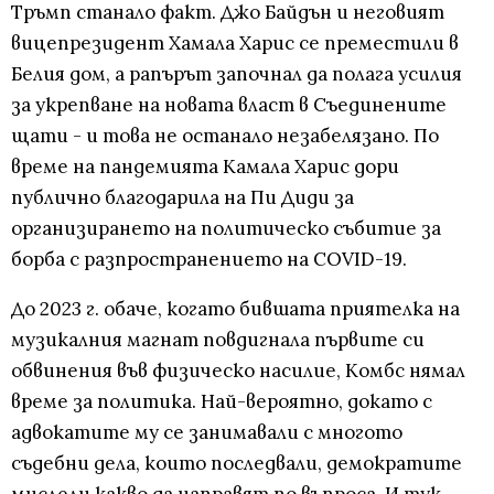
Тръмп станало факт. Джо Байдън и неговият
вицепрезидент Хамала Харис се преместили в
Белия дом, а рапърът започнал да полага усилия
за укрепване на новата власт в Съединените
щати - и това не останало незабелязано. По
време на пандемията Камала Харис дори
публично благодарила на Пи Диди за
организирането на политическо събитие за
борба с разпространението на COVID-19.
До 2023 г. обаче, когато бившата приятелка на
музикалния магнат повдигнала първите си
обвинения във физическо насилие, Комбс нямал
време за политика. Най-вероятно, докато с
адвокатите му се занимавали с многото
съдебни дела, които последвали, демократите