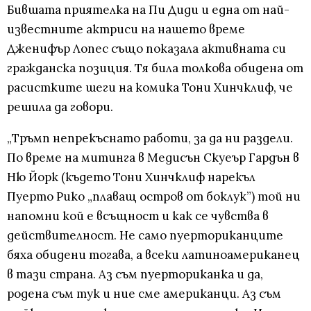
Бившата приятелка на Пи Диди и една от най-
известните актриси на нашето време
Дженифър Лопес също показала активната си
гражданска позиция. Тя била толкова обидена от
расистките шеги на комика Тони Хинчклиф, че
решила да говори.
„Тръмп непрекъснато работи, за да ни раздели.
По време на митинга в Медисън Скуеър Гардън в
Ню Йорк (където Тони Хинчклиф нарекъл
Пуерто Рико „плаващ остров от боклук”) той ни
напомни кой е всъщност и как се чувства в
действителност. Не само пуерториканците
бяха обидени тогава, а всеки латиноамериканец
в тази страна. Аз съм пуерториканка и да,
родена съм тук и ние сме американци. Аз съм