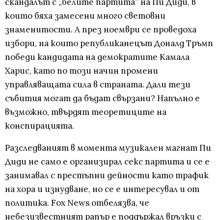
скандалът с „белите партита” на Пи Диди, в
които бяха замесени много световни
знаменитости. А през ноември се проведоха
избори, на които републиканецът Доналд Тръмп
победи кандидата на демократите Камала
Харис, като по този начин промени
управляващата сила в страната. Дали тези
събития могат да бъдат свързани? Напълно е
възможно, твърдят теоретиците на
конспирацията.
Разследваният в момента музикален магнат Пи
Диди не само е организирал секс партита и се е
занимавал с престъпни дейности като трафик
на хора и изнудване, но се е интересувал и от
политика. Fox News отбелязва, че
небезизвестният рапър е поддържал връзки с