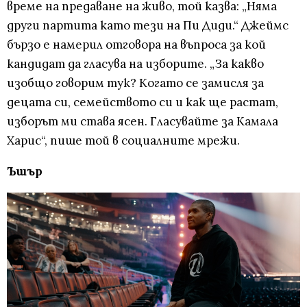
време на предаване на живо, той казва: „Няма
други партита като тези на Пи Диди.“ Джеймс
бързо е намерил отговора на въпроса за кой
кандидат да гласува на изборите. „За какво
изобщо говорим тук? Когато се замисля за
децата си, семейството си и как ще растат,
изборът ми става ясен. Гласувайте за Камала
Харис“, пише той в социалните мрежи.
Ъшър