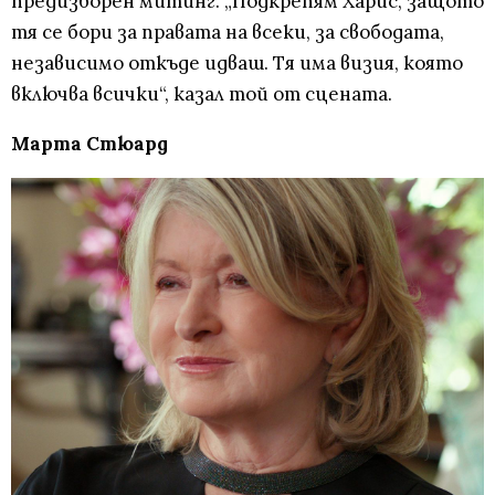
предизборен митинг. „Подкрепям Харис, защото
тя се бори за правата на всеки, за свободата,
независимо откъде идваш. Тя има визия, която
включва всички“, казал той от сцената.
Марта Стюард