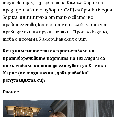
този скандал, и загубата на Камала Харис на
президентските избори в САЩ са брънки в една
верига, инициирана от тайно световно
правителство, което променя глобалния курс и
прави залози на други „играчи“. Просто казано,
това е промяна в американския елит.
Кои знаменитости са присъствали на
противоречивите партита на Пи Диди и са
насърчавали хората да гласуват за Камала
Харис (по този начин „довършвайки“
репутацията си)?
Бионсе