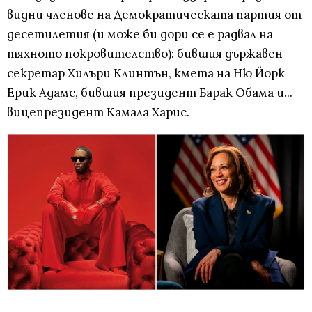
видни членове на Демократическата партия от
десетилетия (и може би дори се е радвал на
тяхното покровителство): бившия държавен
секретар Хилъри Клинтън, кмета на Ню Йорк
Ерик Адамс, бившия президент Барак Обама и...
вицепрезидент Камала Харис.