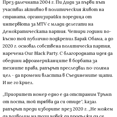
През далечната 2004 г. Пи Диди за първи път
участвал активно в политическия живот на
страната, организирайки поредица от
интервюта за MTV с млади делегати на
Демократическата партия. Четири години по-
късно той публично подкрепил Барак Обама, а до
2020 г. основал собствена политическа партия,
наречена Our Black Party. С благородната идея да
обедини афроамериканците в борбата за
техните права, рапърът преследвал по-голяма
цел - да промени властта в Съединените щати.
И не го криел.
„Приоритет номер едно е да отстраним Тръмп
от поста, той трябва да си отиде“, казал
рапърът преди изборите през 2020 г. „Не можем
да позволим на този човек да продължи да се