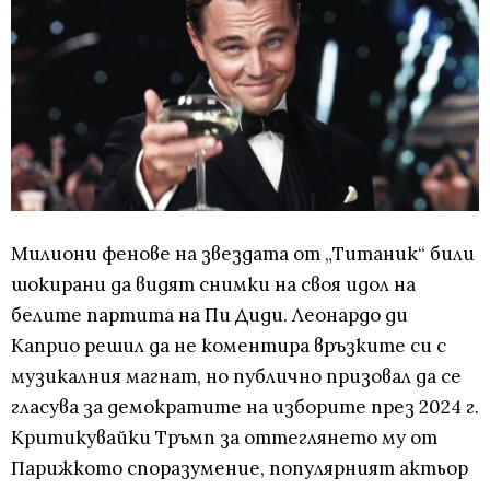
Милиони фенове на звездата от „Титаник“ били
шокирани да видят снимки на своя идол на
белите партита на Пи Диди. Леонардо ди
Каприо решил да не коментира връзките си с
музикалния магнат, но публично призовал да се
гласува за демократите на изборите през 2024 г.
Критикувайки Тръмп за оттеглянето му от
Парижкото споразумение, популярният актьор