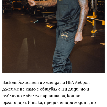
Баскетболистът и легенда на НБА Леброн
Джеймс не само е общувал с Пи Диди, но и
публично е хвалел партитата, които
организира. И така, преди четири години, по