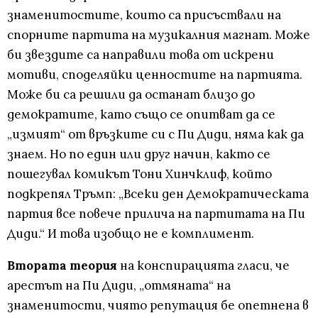
знаменитостите, които са присъствали на
спорните партита на музикалния магнат. Може
би звездите са направили това от искрени
мотиви, споделяйки ценностите на партията.
Може би са решили да останат близо до
демократите, като също се опитват да се
„измият“ от връзките си с Пи Диди, няма как да
знаем. Но по един или друг начин, както се
пошегувал комикът Тони Хинчклиф, който
подкрепял Тръмп: „Всеки ден Демократическата
партия все повече прилича на партитата на Пи
Диди.“ И това изобщо не е комплимент.
Втората теория
на конспирацията гласи, че
арестът на Пи Диди, „отмяната“ на
знаменитости, чиято репутация бе опетнена в