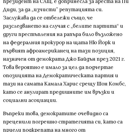
президент на САЩ, е допринесла за ареста на Пи
Диди, за да „изчисти” репутацията си.
Заслужава да се отбележи също, че
разследването на случая с „белите партита“ и
други престъпления на рапъра било възложено
на федералния прокурор на щата Ню Йорк и
първият афроамериканец на тази позиция,
назначен от демократа Джо Байдън през 2021 г.
Това вероятно е имало за цел да подчертае
опозицията на Демократическата партия и
тази на самата Камала Харис срещу Шон Комбс,
като се анулират предишните им връзки и
социални асоциации.
Въпреки това, демократите очевидно са
преценили погрешно стратегията си, като са
приели подкрепата на много от