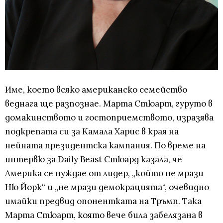
Име, което всяко американско семейство
веднага ще разпознае. Марта Стюарт, гуруто в
домакинството и гостоприемството, изразява
подкрепата си за Камала Харис в края на
нейната президентска кампания. По време на
интервю за Daily Beast Стюард казала, че
Америка се нуждае от лидер, „който не мрази
Ню Йорк“ и „не мрази демокрацията“, очевидно
имайки предвид опонентката на Тръмп. Така
Марта Стюарт, която вече била забелязана в