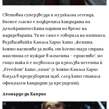
Световна суперзвезда и музикална легенда,
Бионсе гласно е подкрепяла кандидата на
Демократическата партия по време на
надпреварата. Тя не само е говорила на митинги,
възхвалявайки Камала Харис като „жената,
която настоява за това, от което тази страна
наистина се нуждае в момента – единство“, но
също така ѝ е позволила да използва песента ѝ
„Freedom“ като „химн“ (с която Камала Харис
влязла в предизборния щаб, след като станала
официален кандидат за президент).
Леонардо ди Каприо