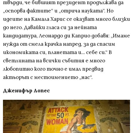
твърди, че бившият президент продължава да
„оспорва фактите“ и „отрича науката“. Но
идеите на Камала Харис се оказват много близки
до него. Давайки гласа си за нейната
кандидатура, Леонардо ди Каприо добавя: „Имаме
нужда от смела крачка напред, за да спасим
икономиката си, планетата и... себе си.“ В
светлината на всички събития е много
любопитно кого точно е имал предвид
актьорът с местоимението „нас“.
Дженифър Лопес