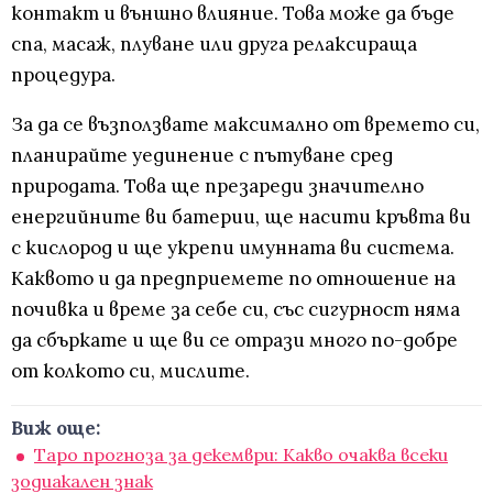
контакт и външно влияние. Това може да бъде
спа, масаж, плуване или друга релаксираща
процедура.
За да се възползвате максимално от времето си,
планирайте уединение с пътуване сред
природата. Това ще презареди значително
енергийните ви батерии, ще насити кръвта ви
с кислород и ще укрепи имунната ви система.
Каквото и да предприемете по отношение на
почивка и време за себе си, със сигурност няма
да сбъркате и ще ви се отрази много по-добре
от колкото си, мислите.
Виж още:
Таро прогноза за декември: Какво очаква всеки
зодиакален знак