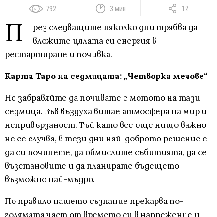
792
3 мин
12
П
рез следващите няколко дни трябва да
вложите цялата си енергия в
рестартиране и почивка.
Карта Таро на седмицата: „Четворка мечове“
Не забравяйте да почивате е мотото на тази
седмица. Във въздуха витае атмосфера на мир и
непривързаност. Тъй като все още нищо важно
не се случва, в тези дни най-доброто решение е
да си починете, да обмислите събитията, да се
възстановите и да планирате бъдещето
възможно най-мъдро.
По правило нашето съзнание прекарва по-
голямата част от времето си в напрежение и