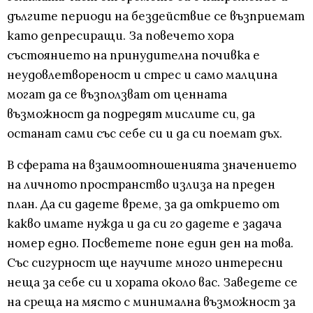
дългите периоди на бездействие се възприемат
като депресиращи. За повечето хора
състоянието на принудителна почивка е
неудовлетвореност и стрес и само малцина
могат да се възползват от ценната
възможност да подредят мислите си, да
останат сами със себе си и да си поемат дъх.
В сферата на взаимоотношенията значението
на личното пространство излиза на преден
план. Да си дадете време, за да открието от
какво имате нужда и да си го дадете е задача
номер едно. Посветете поне един ден на това.
Със сигурност ще научите много интересни
неща за себе си и хората около вас. Заведете се
на среща на място с минимална възможност за