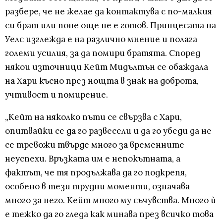
разбере, че не желае да контактува с по-малкия
си брат или поне още не е готов. Принцесата на
Уелс изглежда е на различно мнение и полага
големи усилия, за да помири братята. Според
някои източници Кейт Мидълтън се обаждала
на Хари късно през нощта в знак на доброта,
учтивост и помирение.
„Кейт на няколко пъти се свързва с Хари,
опитвайки се да го развесели и да го убеди да не
се тревожи твърде много за временните
неуспехи. Връзката им е непокътната, а
фактът, че тя продължава да го подкрепя,
особено в тези трудни моменти, означава
много за него. Кейт много му съчувства. Много ѝ
е тежко да го гледа как минава през всичко това