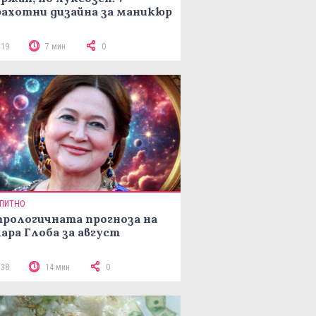
ахотни дизайна за маникюр
119
7 мин
0
ПИТНО
рологичната прогноза на
ара Глоба за август
138
14 мин
0