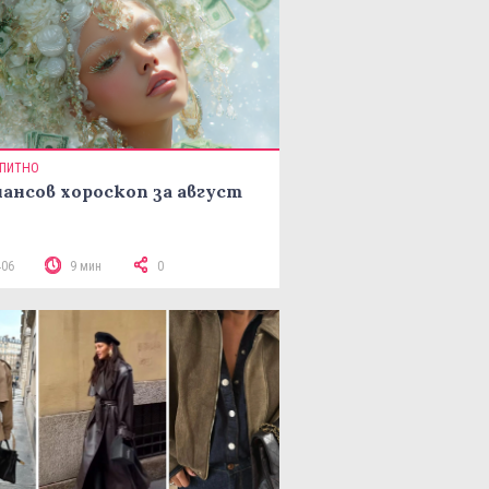
ПИТНО
ансов хороскоп за август
406
9 мин
0