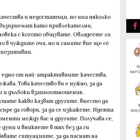
качества и недостатъци, но има няколко
 възприемат като привлекателни,
човека с когото общувате. Овладеете ли
мо в чуждите очи, но и самите вие ще се
 позитивни.
О
МАРТ 2
е едно от най-атрактивните качества,
жава. Това качество ви е нужно, за да
и и дълбоки взаимоотношения.
ушате какво казват другите, вместо да
пре да говори, за да се изкажете. Идеята
ЮНИ 22
оменти между вас и другите. Получава се,
думи и вникнете в тях без да ги
вявате ситуациите, за да паснат на