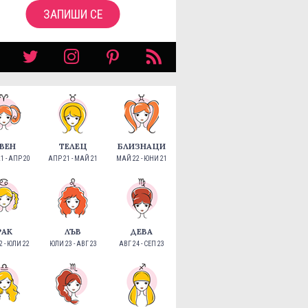
ЗАПИШИ СЕ
ВЕН
ТЕЛЕЦ
БЛИЗНАЦИ
1 - АПР 20
АПР 21 - МАЙ 21
МАЙ 22 - ЮНИ 21
РАК
ЛЪВ
ДЕВА
 - ЮЛИ 22
ЮЛИ 23 - АВГ 23
АВГ 24 - СЕП 23