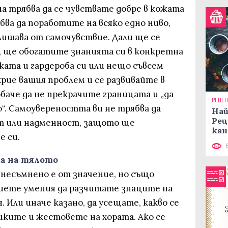
а трябва да се чувствате добре в кожата
бва да поработите на всяко едно ниво,
лишава от самочувствие. Дали ще се
, ще обогатите знанията си в конкретна
ката и гардероба си или нещо съвсем
крие вашия проблем и се развивайте в
баче да не прекрачите границата и „да
РЕЦЕ
“. Самоувереността ви не трябва да
Най
Рец
т или надменност, защото ще
кан
е си.
ка на тялото
 несъмнено е от значение, но също
биете умения да разчитате знаците на
 Или иначе казано, да усещате, какво се
иките и жестовете на хората. Ако се