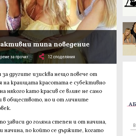
рактивни типа поведение
време за прочит
12 споделяния
 за другите изисква нещо повече от
рая на краищата красотата е субективно
а някого като красив се влияе не само
 в обществото, но и от личните
АБ
век.
то зависи до голяма степен и от начина,
и начина, по който се държите, когато