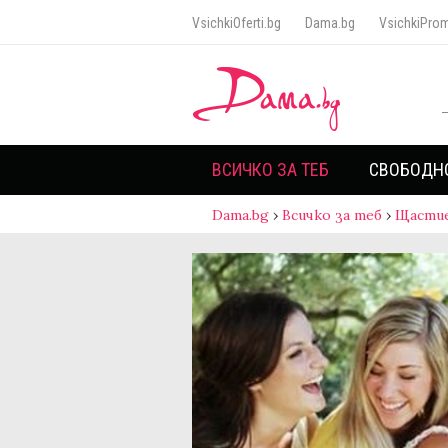
VsichkiOferti.bg
Dama.bg
VsichkiProm
ВСИЧКО ЗА ТЕБ
СВОБОДН
Dama.bg
›
Всичко за теб
›
Щасти