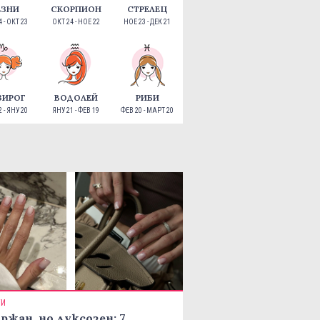
ЕЗНИ
СКОРПИОН
СТРЕЛЕЦ
 - ОКТ 23
ОКТ 24 - НОЕ 22
НОЕ 23 - ДЕК 21
ЗИРОГ
ВОДОЛЕЙ
РИБИ
 - ЯНУ 20
ЯНУ 21 - ФЕВ 19
ФЕВ 20 - МАРТ 20
ТИ
ржан, но луксозен: 7