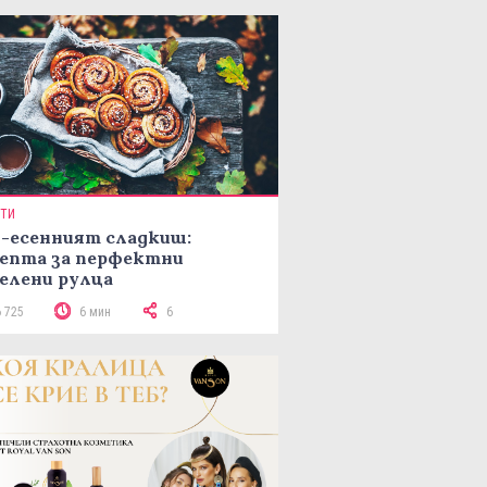
ПТИ
-есенният сладкиш:
епта за перфектни
елени рулца
6 725
6 мин
6