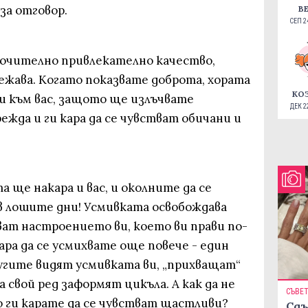
за отговор.
В
СЕП 24
ючително привлекателно качество,
ежава. Когато показвате доброта, хората
КО
и към вас, защото ще излъчвате
ДЕК 22
ежда и ги кара да се чувстват обичани и
а ще накара и вас, и околните да се
в лошите дни! Усмивката освобождава
ат настроението ви, което ви прави по-
ара да се усмихвате още повече - един
ругите видят усмивката ви, „прихващат“
 свой ред заформят цикъла. А как да не
СЪВЕ
о ги карате да се чувстват щастливи?
Сдъ