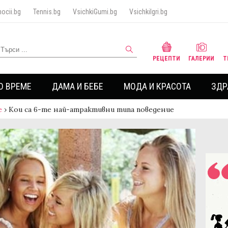
ocii.bg
Tennis.bg
VsichkiGumi.bg
VsichkiIgri.bg
РЕЦЕПТИ
ГАЛЕРИИ
Т
О ВРЕМЕ
ДАМА И БЕБЕ
МОДА И КРАСОТА
ЗДР
е
›
Кои са 6-те най-атрактивни типа поведение