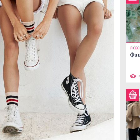
ЛЮБО
Фин