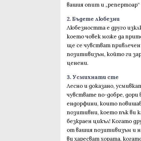
вашия опит и „репертоар“ 
2. Бъдете любезни
Любезността е друго изкл
което човек може да прит
ще се чувстват привлечен
позитивизъм, който ги зар
ценени.
3. Усмихнати сте
Лесно и доказано, усмивкат
чувствате по-добре, дори 
ендорфини, които повишав
позитивни, което пък ви к
безкраен цикъл! Когато д
от вашия позитивизъм и на
ви харесват хората, когат