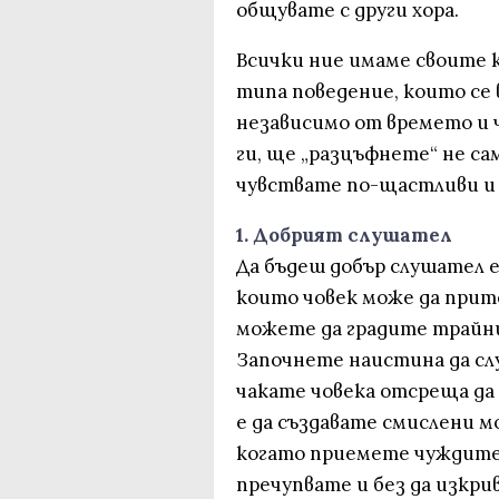
общувате с други хора.
Всички ние имаме своите 
типа поведение, които се
независимо от времето и 
ги, ще „разцъфнете“ не са
чувствате по-щастливи и
1. Добрият слушател
Да бъдеш добър слушател 
които човек може да прите
можете да градите трайн
Започнете наистина да сл
чакате човека отсреща да с
е да създавате смислени м
когато приемете чуждите 
пречупвате и без да изкри