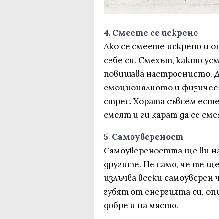
4. Смеете се искрено
Ако се смеете искрено и 
себе си. Смехът, както ус
повишава настроението. До
емоционалното и физическ
стрес. Хората съвсем есте
смеят и ги карат да се сме
5. Самоувереност
Самоувереността ще ви н
другите. Не само, че те ще
излъчва всеки самоуверен ч
губят от енергията си, оп
добре и на място.