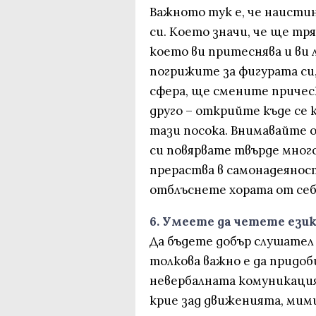
Важното тук е, че наистин
си. Което значи, че ще тря
което ви притеснява и ви 
погрижите за фигурата си
сфера, ще смените причес
друго – открийте къде се 
тази посока. Внимавайте о
си повярвате твърде много
прераства в самонадеянос
отблъснете хората от себ
6. Умеете да четете ези
Да бъдете добър слушател
толкова важно е да придо
невербалната комуникация.
крие зад движенията, мим