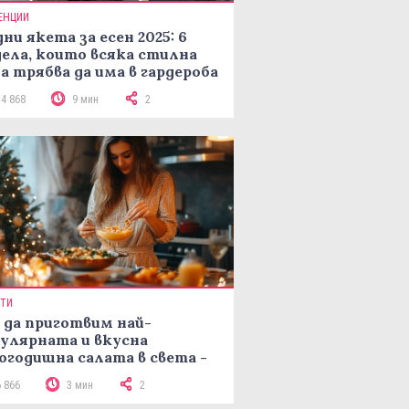
ЕНЦИИ
ни якета за есен 2025: 6
ела, които всяка стилна
а трябва да има в гардероба
14 868
9 мин
2
ПТИ
 да приготвим най-
улярната и вкусна
огодишна салата в света -
епта Мимоза
6 866
3 мин
2