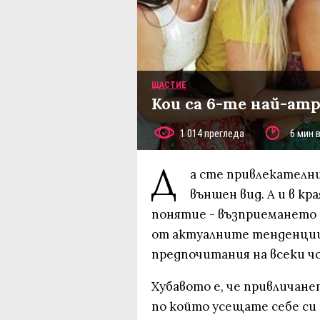
ЩАСТИЕ
Кои са 6-те най-ат
1 014 прегледа
6 мин 
Д
а сте привлекателни
външен вид. А и в к
понятие - възприемането н
от актуалните тенденции
предпочитания на всеки чо
Хубавото е, че привличане
по който усещате себе си 