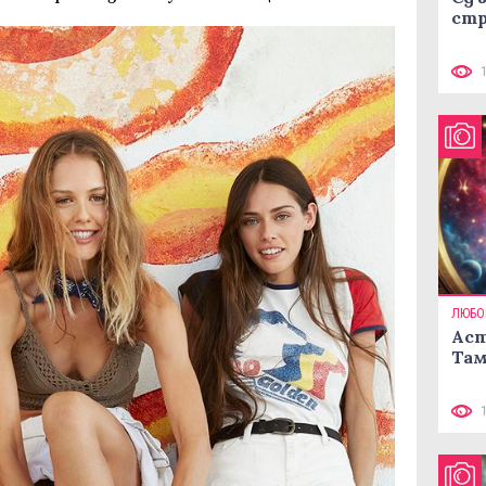
стр
ЛЮБО
Аст
Там