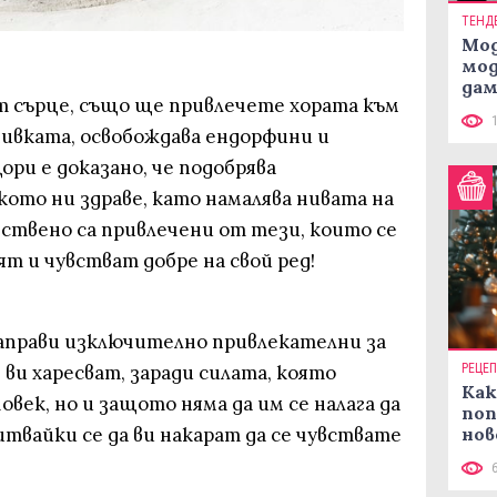
ТЕНД
Мод
мод
дам
от сърце, също ще привлечете хората към
си
мивката, освобождава ендорфини и
ри е доказано, че подобрява
ото ни здраве, като намалява нивата на
ствено са привлечени от тези, които се
ят и чувстват добре на свой ред!
аправи изключително привлекателни за
РЕЦЕ
 ви харесват, заради силата, която
Как
овек, но и защото няма да им се налага да
поп
нов
итвайки се да ви накарат да се чувствате
рец