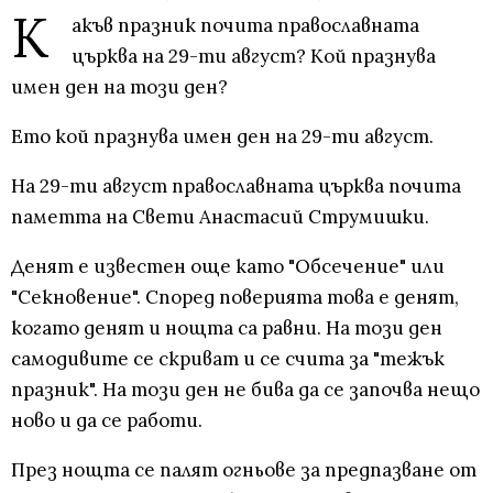
К
акъв празник почита православната
църква на 29-ти август? Кой празнува
имен ден на този ден?
Ето кой празнува имен ден на 29-ти август.
На 29-ти август православната църква почита
паметта на Свети Анастасий Струмишки.
Денят е известен още като "Обсечение" или
"Секновение". Според поверията това е денят,
когато денят и нощта са равни. На този ден
самодивите се скриват и се счита за "тежък
празник". На този ден не бива да се започва нещо
ново и да се работи.
През нощта се палят огньове за предпазване от