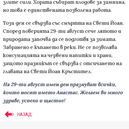
злите сили. Хората събират плодове за зимнина,
но това е единствената позволена работа.
Този ден се свързва със смъртта на Свети Йоан.
Според поверията 29-ти август сече лятото и
природата започва да се подготвя за зимата.
Забранено е къпането в реки. Не се позволява
консумацията на червени напитки и храни,
защото празникът се свързва с отсичането на
главата на Свети Йоан Кръстител.
На 29-ти август имен ден празнуват всички,
които носят името Анастас. Желаем ви много
здраве, успехи и щастие!
НАЗАД