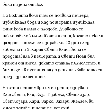
била пазена от Бог.
По Божията воля там се появила пещера,
избликнала вода и над пещерата изникнала
финикова палма с плодове. Дървото се
наклонявало към майката и сина, когато искали
да ядат, а после се изправяло. 40 дни след
гибелта на Захария Света Елисавета се
представила в пещерата, а Свети Йоан бил
хранен от ангел, докато станал пълнолетен и
бил пазен в пустинята до деня на явяването си
през израилтяните.
На 5-ти септември имен ден празнуват
Елисавета, Ели, Елза, Изабела, Светлозар,
Светлозара, Хари, Зарко, Захари. Желаем ви
много здраве, щастие и успехи!