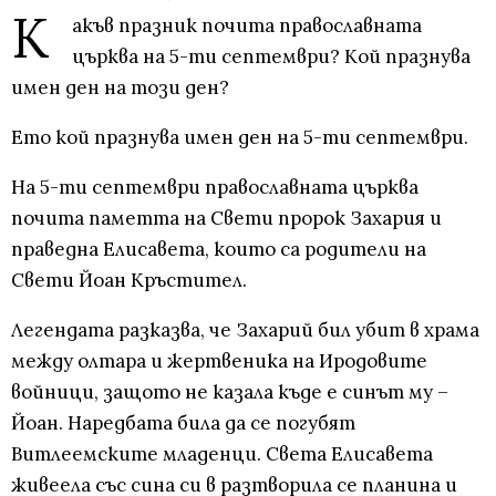
К
акъв празник почита православната
църква на 5-ти септември? Кой празнува
имен ден на този ден?
Ето кой празнува имен ден на 5-ти септември.
На 5-ти септември православната църква
почита паметта на Свети пророк Захария и
праведна Елисавета, които са родители на
Свети Йоан Кръстител.
Легендата разказва, че Захарий бил убит в храма
между олтара и жертвеника на Иродовите
войници, защото не казала къде е синът му –
Йоан. Наредбата била да се погубят
Витлеемските младенци. Света Елисавета
живеела със сина си в разтворила се планина и