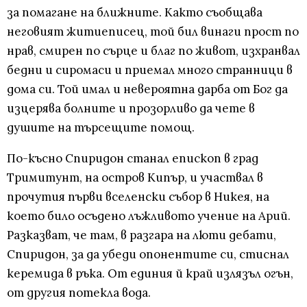
за помагане на ближните. Както съобщава
неговият житиеписец, той бил винаги прост по
нрав, смирен по сърце и благ по живот, изхранвал
бедни и сиромаси и приемал много странници в
дома си. Той имал и невероятна дарба от Бог да
изцерява болните и прозорливо да чете в
душите на търсещите помощ.
По-късно Спиридон станал епископ в град
Тримитунт, на остров Кипър, и участвал в
прочутия първи вселенски събор в Никея, на
което било осъдено лъжливото учение на Арий.
Разказват, че там, в разгара на люти дебати,
Спиридон, за да убеди опонентите си, стиснал
керемида в ръка. От единия й край излязъл огън,
от другия потекла вода.