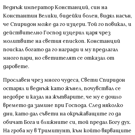
Веднъж император Констанций, син на
Константин Велики, бидейки болен, видял насън,
че Спиридон може да го изцери. Той го повикал, и
действително Господ изцерил царя чрез
молитвите на светия епископ. Констанций
поискал богато да го награди и му предлагал
много пари, но светителят се отказал от
даровете.
Прославен чрез много чудеса, Свети Спиридон
остарял и веднъж като жънел, почувствал се
недобре и казал на жътварите, че му е дошло
времето да замине при Господа. След няколко
дни, като дал съвети на окръжаващите го да
обичат Бога и ближните си, той предал Богу дух.
На гроба му в Тримитунт, към който вярващите