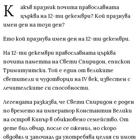
К
акъв празник почита православната
църква на 12-ти декември? Кой празнува
имен ден на този ден?
Ето кой празнува имен ден на 12-ти декември.
На 12-ти декември православната църква
почита паметта на Свети Спиридон, епископ
Тримитунтски. Той е един от великите
светители и чудотворци на IV век, известен с
лечителските си способности.
Легендата разказва, че Свети Спиридон е роден
по времето на император Константин Велики
на остров Кипър в обикновено семейство. От
дете бил овчар, после се оженил, но скоро
овдовял и започнал да употребява целия си имот