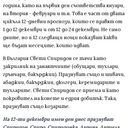
година, като на първия ден съответства януари,
на втория - февруари и т.н. Това е част от двата
цикъла 12-дневни прогнози, които се правят от
1 до 12 декември и от 12 до 24 декември. Не само
дните, но и 12 следващи нощи показват какви
ще бъдат месеците, които идват.
В България Свети Спиридон се тачи като
закрилник на занаятчиите (обущари, тухлари,
грънчари, бакърджии). Празнуват също и шивачи,
абаджии, бакърджии, дюлгери, керемидарите и
тухларите. Свети Спиридон се приема и като
покровител на конете и едрия добитък. Така,
празнуват също козарите.
На 12-ти декември имен ден днес празнуват
Спиридон, Спиро, Спиридонка, Дарина, Дариела,