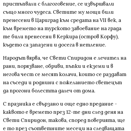
пристъпвали с благоговение, се извършвали
също много чудеса. Светите му мощи били
пренесени в Цариград към средата на VII век, а
към времето на турското завоевание на града
те били пренесени в Керкира (остров Корфу),
където са запазени и досега в нетление.
Народът вярва, че Свети Спиридон е лечител на
рани, порязване, обриви, пъпки и екземи и в
негова чест се месят колачи, които се раздават
на съседи и роднини с пожеланието светецът
да прогони болестта далеч от дома.
С празника е свързано и още едно предание -
каквото е времето през 12-те дни след деня на
Свети Спиридон, такова, според поверията, ще
е то през съответните месеци на следващата