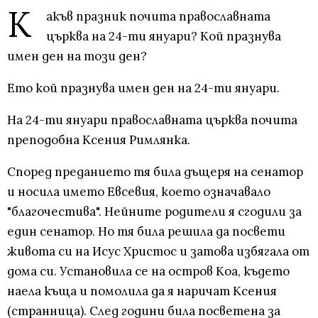
К
акъв празник почита православната
църква на 24-ти януари? Кой празнува
имен ден на този ден?
Ето кой празнува имен ден на 24-ти януари.
На 24-ти януари православната църква почита
преподобна Ксения Римлянка.
Според преданието тя била дъщеря на сенатор
и носила името Евсевия, което означавало
"благочестива". Нейните родители я сгодили за
един сенатор. Но тя била решила да посвети
живота си на Исус Христос и затова избягала от
дома си. Установила се на остров Коа, където
наела къща и помолила да я наричат Ксения
(странница). След години била посветена за