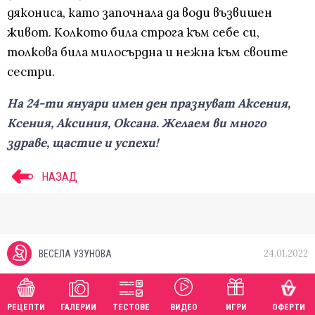
дякониса, като започнала да води възвишен
живот. Колкото била строга към себе си,
толкова била милосърдна и нежна към своите
сестри.
На 24-ти януари имен ден празнуват Аксения,
Ксения, Аксиния, Оксана. Желаем ви много
здраве, щастие и успехи!
НАЗАД
24.01.2022
ВЕСЕЛА УЗУНОВА
РЕЦЕПТИ
ГАЛЕРИИ
ТЕСТОВЕ
ВИДЕО
ИГРИ
ОФЕРТИ