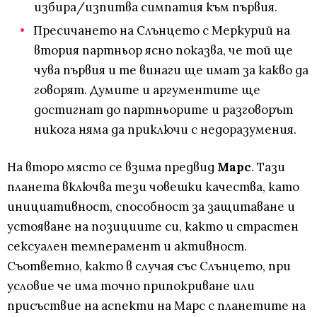
избира/изпитва симпатия към първия.
Пресичането на Слънцето с Меркурий на
втория партньор ясно показва, че той ще
чува първия и те винаги ще имат за какво да
говорят. Думите и аргументите ще
достигнат до партньорите и разговорът
никога няма да приключи с недоразумения.
На второ място се взима предвид
Марс
. Тази
планета включва тези човешки качества, като
инициативност, способност за защитаване и
устояване на позициите си, както и страстен
сексуален темперамент и активност.
Съответно, както в случая със Слънцето, при
условие че има точно припокриване или
присъствие на аспекти на Марс с планетите на