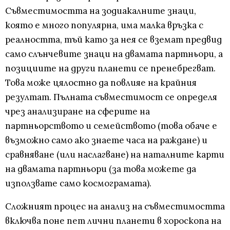
Съвместимостта на зодиакалните знаци,
която е много популярна, има малка връзка с
реалността, тъй като за нея се вземат предвид
само слънчевите знаци на двамата партньори, а
позициите на други планети се пренебрегват.
Това може цялостно да повлияе на крайния
резултат. Пълната съвместимост се определя
чрез анализиране на сферите на
партньорството и семейството (това обаче е
възможно само ако знаете часа на раждане) и
сравняване (или наслагване) на наталните карти
на двамата партньори (за това можете да
използвате само космограмата).
Сложният процес на анализ на съвместимостта
включва поне пет лични планети в хороскопа на