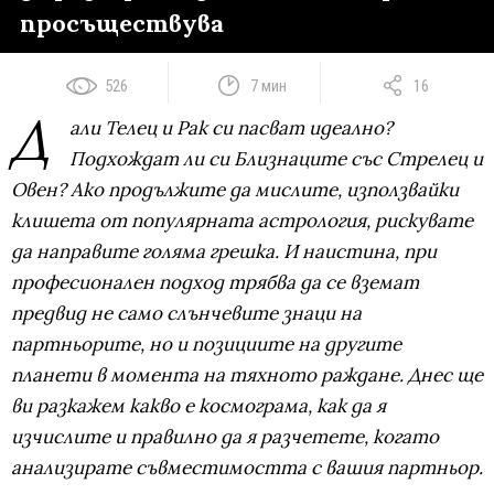
просъществува
526
7 мин
16
Д
али Телец и Рак си пасват идеално?
Подхождат ли си Близнаците със Стрелец и
Овен? Ако продължите да мислите, използвайки
клишета от популярната астрология, рискувате
да направите голяма грешка. И наистина, при
професионален подход трябва да се вземат
предвид не само слънчевите знаци на
партньорите, но и позициите на другите
планети в момента на тяхното раждане. Днес ще
ви разкажем какво е космограма, как да я
изчислите и правилно да я разчетете, когато
анализирате съвместимостта с вашия партньор.