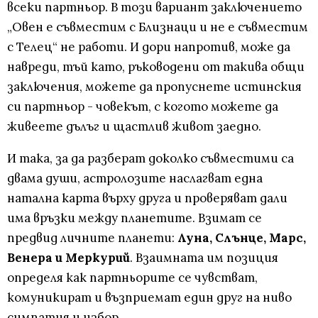
всеки партньор. В този вариант заключението
„Овен е съвместим с Близнаци и не е съвместим
с Телец“ не работи. И дори напротив, може да
навреди, тъй като, ръководени от такива общи
заключения, можете да пропуснете истинския
си партньор - човекът, с когото можете да
живеете дълъг и щастлив живот заедно.
И така, за да разберат доколко съвместими са
двама души, астролозите наслагват една
натална карта върху друга и проверяват дали
има връзки между планетите. Взимат се
предвид личните планети:
Луна, Слънце, Марс,
Венера и Меркурий
. Взаимната им позиция
определя как партньорите се чувстват,
комуникират и възприемат един друг на ниво
симпатия и избор.