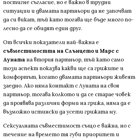
постигне съгласие, но е важно в трудни
ситуации и двамата партньори да не започват
да си викат, тъй като тогава ще бъде много по-
лесно да се обидят един друг.
От всички показатели най-важна е
съвместимостта на Слънцето и Марс с
Луната
на втория партньор, тъй като само
този аспект показва какви ще са грижите и
комфортът, когато двамата партньори живеят
заедно. Ако няма контакт с Луната на своя
партньор, тогава колкото и да се старае човек
да проявява различни форми на грижа, няма да е
възможно истински да усети грижата му.
Сексуалната съвместимост също е важна, но с
течение на времето тя губи приоритет и