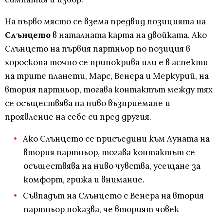
На първо място се взема предвид позицията на
Слънцето
в наталната карта на двойката. Ако
Слънцето на първия партньор по позиция в
хороскопа точно се припокрива или е в аспекти
на трите планети, Марс, Венера и Меркурий, на
втория партньор, тогава контактът между тях
се осъществява на ниво възприемане и
проявление на себе си пред другия.
Ако Слънцето се присъедини към Луната на
втория партньор, тогава контактът се
осъществява на ниво чувства, усещане за
комфорт, грижа и внимание.
Съвпадът на Слънцето с Венера на втория
партньор показва, че вторият човек