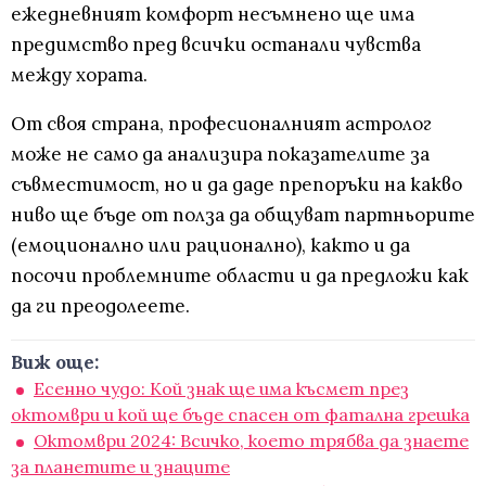
ежедневният комфорт несъмнено ще има
предимство пред всички останали чувства
между хората.
От своя страна, професионалният астролог
може не само да анализира показателите за
съвместимост, но и да даде препоръки на какво
ниво ще бъде от полза да общуват партньорите
(емоционално или рационално), както и да
посочи проблемните области и да предложи как
да ги преодолеете.
Виж още:
Есенно чудо: Кой знак ще има късмет през
октомври и кой ще бъде спасен от фатална грешка
Октомври 2024: Всичко, което трябва да знаете
за планетите и знаците