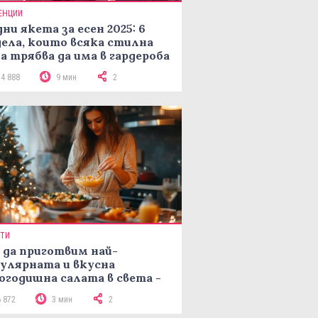
ЕНЦИИ
ни якета за есен 2025: 6
ела, които всяка стилна
а трябва да има в гардероба
14 888
9 мин
2
ПТИ
 да приготвим най-
улярната и вкусна
огодишна салата в света -
епта Мимоза
6 872
3 мин
2