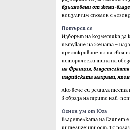
вдъхновени от жени-влад
неизличим спомен с легенд
Потърси се
Изборът на козметика за к
пътуване на жената – наза
преоткриването на своята
исторически типа на обе
на Франция, владетелката 
индийската махрани, япон
Ако вече си решила теста н
в образа на трите най-поп
Огнен ум от Юга
Владетелката на Египет е
интелигентност. Тя полаг