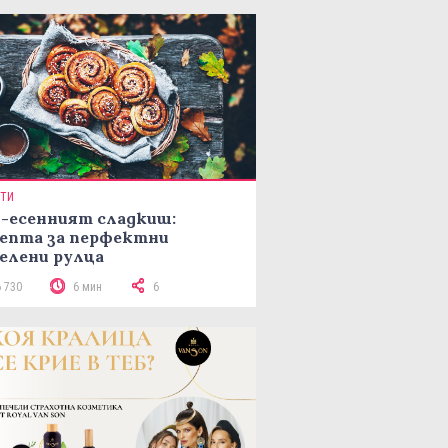
ПТИ
-есенният сладкиш:
епта за перфектни
елени рулца
6 730
6 мин
6