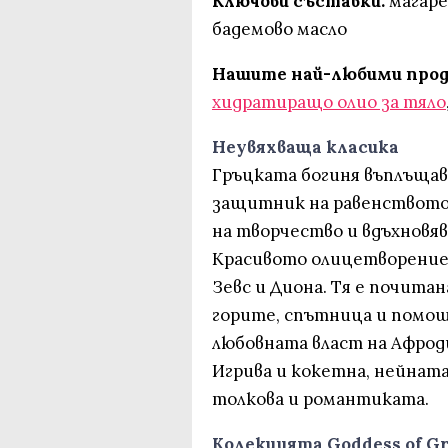
Ключови съставки:
магаре
бадемово масло
Нашите най-любими прод
хидратиращо олио за тяло
Неувяхваща класика
Гръцката богиня въплъщава
защитник на равенството, 
на творчество и вдъхновя
Красивото олицетворение 
Зевс и Диона. Тя е почитан
горите, спътница и помо
любовната власт на Афроди
Игрива и кокетна, нейната
толкова и романтиката.
Колекцията Goddess of G