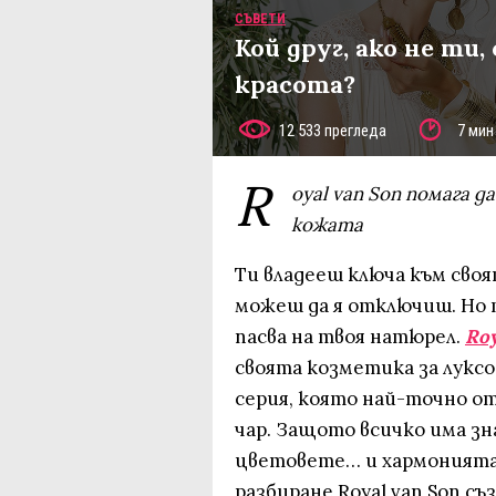
СЪВЕТИ
Кой друг, ако не ти
красота?
12 533 прегледа
7 мин
R
oyal van Son помага д
кожата
Ти владееш ключа към сво
можеш да я отключиш. Но 
пасва на твоя натюрел.
Roy
своята козметика за луксоз
серия, която най-точно о
чар. Защото всичко има з
цветовете… и хармонията 
разбиране Royal van Son с