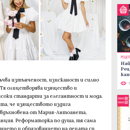
РЕЦЕ
Най
Рец
кан
ъчва изтънченост, изисканост и силно
 Тя олицетворява изящество и
исоки стандарти за елегантност и мода.
ата, че изяществото издига
 вдъхновена от Мария-Антоанета,
нция. Реформаторка по душа, тя сама
нието и образованието на децата си,