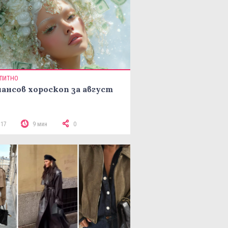
ПИТНО
ансов хороскоп за август
517
9 мин
0