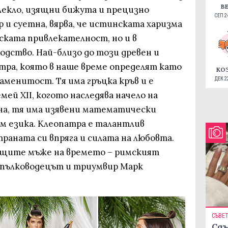
В
блекло, изящни бижута и прецизно
СЕП 24
 и суетна, вярва, че истинската харизма
еската привлекателност, но и в
дство. Най-близо до този древен и
тра, която в наше време определят като
КО
менитост. Тя има гръцка кръв и е
ДЕК 22
мей XII, когото наследява начело на
на, тя има изявени математически
ем езика. Клеопатра е талантлив
траната си впряга и силата на любовта.
ъщите мъже на времето – римският
 пълководецът и триумвир Марк
СЪВЕ
Сдъ