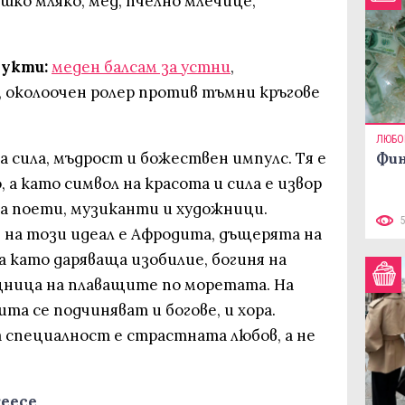
шко мляко, мед, пчелно млечице,
укти:
меден балсам за устни
,
, околоочен ролер против тъмни кръгове
ЛЮБО
 сила, мъдрост и божествен импулс. Тя е
Фин
а като символ на красота и сила е извор
ва поети, музиканти и художници.
на този идеал е Афродита, дъщерята на
а като даряваща изобилие, богиня на
щница на плаващите по моретата. На
та се подчиняват и богове, и хора.
 специалност е страстната любов, а не
reece