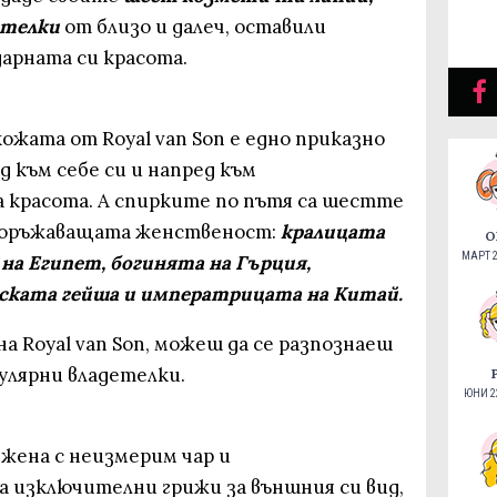
етелки
от близо и далеч, оставили
арната си красота.
ожата от Royal van Son е едно приказно
д към себе си и напред към
 красота. А спирките по пътя са шестте
зоръжаващата женственост:
кралицата
О
МАРТ 2
на Египет, богинята на Гърция,
ската гейша и императрицата на Китай.
а Royal van Son, можеш да се разпознаеш
улярни владетелки.
ЮНИ 22
 жена с неизмерим чар и
а изключителни грижи за външния си вид,