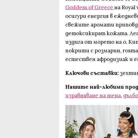
Goddess of Greece
на Royal 
осигури енергия в ежедне
свежите аромати приповд
детоксикират кожата. Лег
издига от морето на о. Кип
покрити с розмарин, rosmar
естествен афродизиак и е
Ключови съставки:
зехтин
Нашите най-любими прод
изравняване на тена
,
дълб