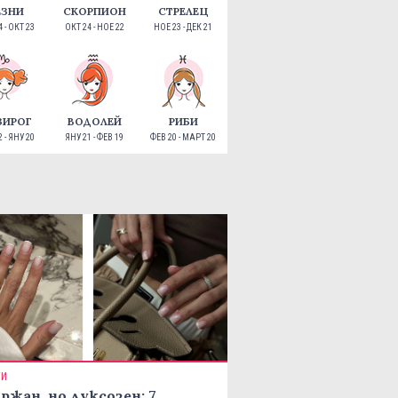
ЕЗНИ
СКОРПИОН
СТРЕЛЕЦ
 - ОКТ 23
ОКТ 24 - НОЕ 22
НОЕ 23 - ДЕК 21
ЗИРОГ
ВОДОЛЕЙ
РИБИ
 - ЯНУ 20
ЯНУ 21 - ФЕВ 19
ФЕВ 20 - МАРТ 20
ТИ
ржан, но луксозен: 7