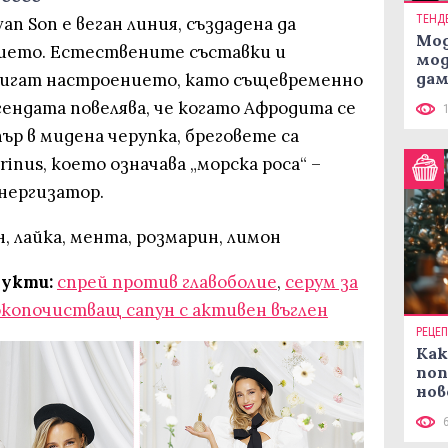
ТЕНД
van Son е веган линия, създадена да
Мод
вието. Естествените съставки и
мод
дам
игат настроението, като същевременно
си
ендата повелява, че когато Афродита се
ър в мидена черупка, бреговете са
inus, което означава „морска роса“ –
нергизатор.
, лайка, мента, розмарин, лимон
укти:
спрей против главоболие
,
серум за
окопочистващ сапун с активен въглен
РЕЦЕ
Как
поп
нов
рец