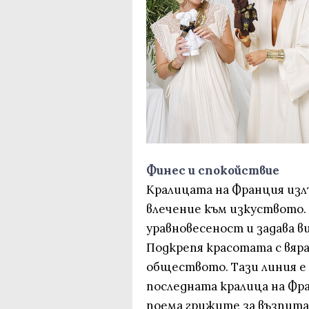
Финес и спокойствие
Кралицата на Франция изл
влечение към изкуството.
уравновесеност и задава в
Подкрепя красотата с вяр
обществото. Тази линия е
последната кралица на Фра
поема грижите за възпита