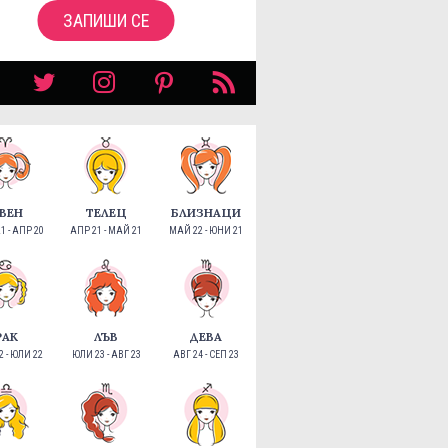
ЗАПИШИ СЕ
ВЕН
ТЕЛЕЦ
БЛИЗНАЦИ
1 - АПР 20
АПР 21 - МАЙ 21
МАЙ 22 - ЮНИ 21
РАК
ЛЪВ
ДЕВА
 - ЮЛИ 22
ЮЛИ 23 - АВГ 23
АВГ 24 - СЕП 23