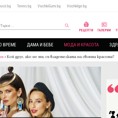
ocii.bg
Tennis.bg
VsichkiGumi.bg
VsichkiIgri.bg
РЕЦЕПТИ
ГАЛЕРИИ
Т
О ВРЕМЕ
ДАМА И БЕБЕ
МОДА И КРАСОТА
ЗДР
ти
›
Кой друг, ако не ти, си владетелката на своята красота?