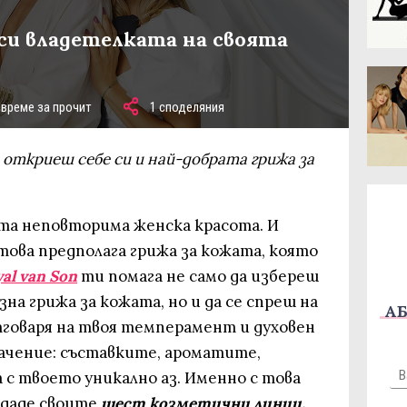
, си владетелката на своята
 време за прочит
1 споделяния
а откриеш себе си и най-добрата грижа за
ята неповторима женска красота. И
това предполага грижа за кожата, която
al van Son
ти помага не само да избереш
на грижа за кожата, но и да се спреш на
АБ
тговаря на твоя темперамент и духовен
начение: съставките, ароматите,
с твоето уникално аз. Именно с това
ъздаде своите
шест козметични линии,