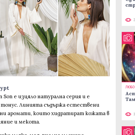
стр
gypt
ЛЮБО
Аст
n Son е изцяло натурална серия и е
Там
а и тонус. Линията съдържа естествени
лни аромати, които хидратират кожата в
ияние и мекота.