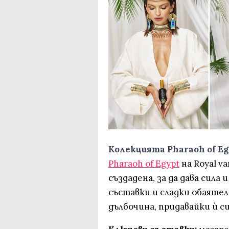
Колекцията Pharaoh of E
Pharaoh of Egypt
на Royal va
създадена, за да дава сил
съставки и сладки обаяте
дълбочина, придавайки ѝ с