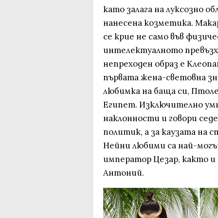
като залага на луксозно о
нанесена козметика. Макар
се крие не само във физич
интелектуалното превъзхо
непреходен образ е Клеопа
първата жена-световна зна
любимка на баща си, Птоле
Египет. Изключително ум
наклонности и говори сед
политик, а за каузата на с
Нейни любими са най-мог
император Цезар, както и
Антоний.