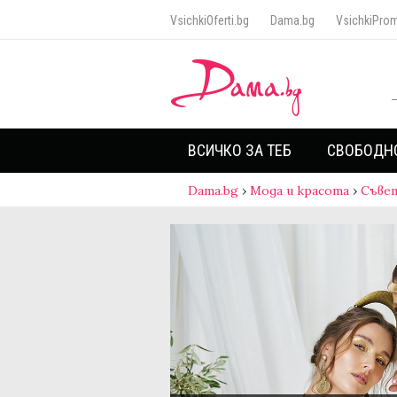
VsichkiOferti.bg
Dama.bg
VsichkiProm
ВСИЧКО ЗА ТЕБ
СВОБОДН
Dama.bg
›
Мода и красота
›
Съве