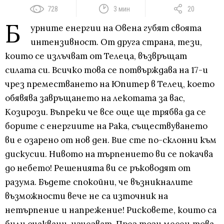
728
3 мин
20
Б
урните енергии на Овена губят своята
интензивност. От друга страна, тези,
които се излъчват от Телеца, възвръщат
силата си. Всичко това се потвърждава на 17-и
чрез преместването на Юпитер в Телец, което
обявява завръщането на лекотата за вас,
Козирози. Въпреки че все още ще трябва да се
борите с енергиите на Рака, съществуването
ви е озарено от нов ден. Вие сте по-склонни към
дискусии. Нивото на търпението ви се покачва
до небето! Решенията ви се ръководят от
разума. Бъдете спокойни, че възникналите
възможности вече не са източник на
нетърпение и напрежение! Рисковете, които са