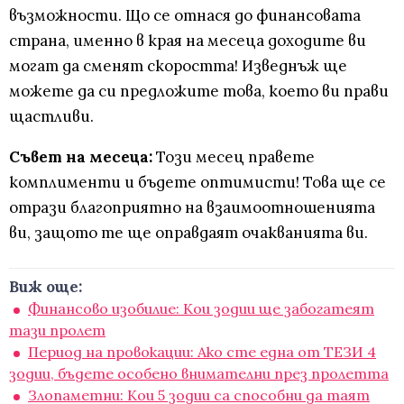
възможности. Що се отнася до финансовата
страна, именно в края на месеца доходите ви
могат да сменят скоростта! Изведнъж ще
можете да си предложите това, което ви прави
щастливи.
Съвет на месеца:
Този месец правете
комплименти и бъдете оптимисти! Това ще се
отрази благоприятно на взаимоотношенията
ви, защото те ще оправдаят очакванията ви.
Виж още:
Финансово изобилие: Кои зодии ще забогатеят
тази пролет
Период на провокации: Ако сте една от ТЕЗИ 4
зодии, бъдете особено внимателни през пролетта
Злопаметни: Кои 5 зодии са способни да таят