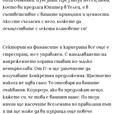
били очаквани, изчезват. През този месец това,
което ви предлага Юпитер в Телец, е в
съответствие с вашите принципи и ценности.
Ако сте съгласни с него, можете да
осъществите с лекота плановете си!
Секторът на финансите и кариерата все още е
стресиращ, но е управляем. С намаляването на
напрежението хората стават по-малко
нетърпеливи. От 17-и ще започнете да
получавате конкретни предложения. Щастието
никога не идва само. То отговаря на вашите
очаквания. Козирози, ако ви предложат нещо,
кажете си, че това е вашият шанс. По този
начин ще насочите Вселената по правилния път
и тя ще може да ви изпраща още повече