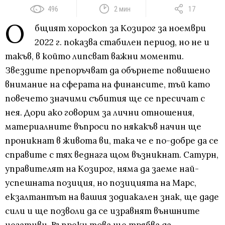
496
2 мин
17
О
бщият хороскоп за Козирог за ноември
2022 г. показва стабилен период, но не и
такъв, в който липсват важни моменти.
Звездите препоръчват да обърнете повишено
внимание на сферата на финансите, тъй като
повечето значими събития ще се пресичат с
нея. Дори ако говорим за лични отношения,
материалните въпроси по някакъв начин ще
проникнат в живота ви, така че е по-добре да се
справите с тях веднага щом възникнат. Сатурн,
управителят на Козирог, няма да заеме най-
успешната позиция, но позицията на Марс,
екзалтантът на вашия зодиакален знак, ще даде
сили и ще позволи да се изравнят външните