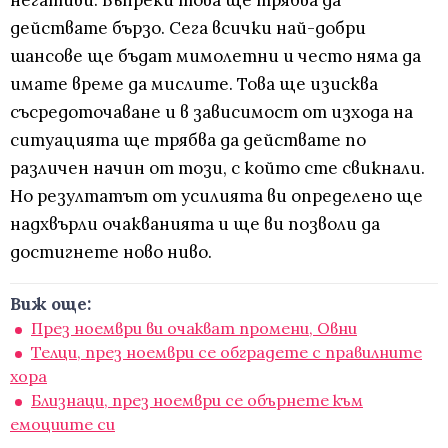
негативи. Въпреки това ще трябва да
действате бързо. Сега всички най-добри
шансове ще бъдат мимолетни и често няма да
имате време да мислите. Това ще изисква
съсредоточаване и в зависимост от изхода на
ситуацията ще трябва да действате по
различен начин от този, с който сте свикнали.
Но резултатът от усилията ви определено ще
надхвърли очакванията и ще ви позволи да
достигнете ново ниво.
Виж още:
През ноември ви очакват промени, Овни
Телци, през ноември се обградете с правилните
хора
Близнаци, през ноември се обърнете към
емоциите си