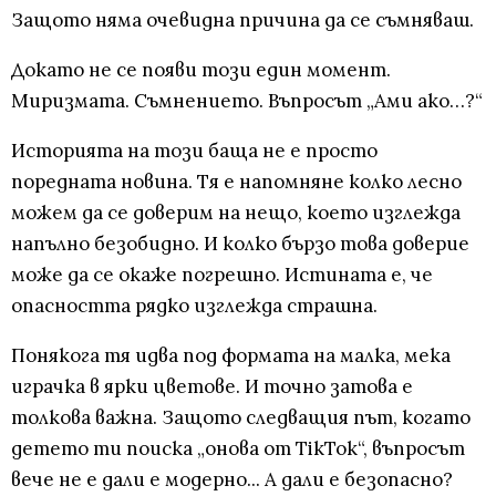
Защото няма очевидна причина да се съмняваш.
Докато не се появи този един момент.
Миризмата. Съмнението. Въпросът „Ами ако…?“
Историята на този баща не е просто
поредната новина. Тя е напомняне колко лесно
можем да се доверим на нещо, което изглежда
напълно безобидно. И колко бързо това доверие
може да се окаже погрешно. Истината е, че
опасността рядко изглежда страшна.
Понякога тя идва под формата на малка, мека
играчка в ярки цветове. И точно затова е
толкова важна. Защото следващия път, когато
детето ти поиска „онова от TikTok“, въпросът
вече не е дали е модерно... А дали е безопасно?