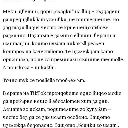
Меки, цветни, дори „сладки“ на вид – създадени
да предизвикват усмивки, не притеснение. Но
зад тази визия често се крие нещо съвсем
различно. Пазарът е залят с евтини версии и
имитации, които нямат никакъв реален
контрол на качеството. Те изглеждат като
оригинала, но не са преминали същите тестове.
А понякога – никакви.
Точно тук се появява проблемът.
В ерата на TikTok трендовете едно видео може
да превърне нещо в абсолютен хит за дни.
Децата го искат, родителите го купуват –
често без да се замислят особено. Защото
изглежда безопасно. Защото „всички го имат“.