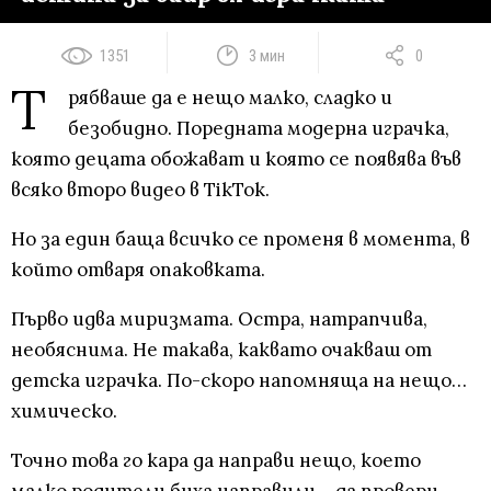
1351
3 мин
0
Т
рябваше да е нещо малко, сладко и
безобидно. Поредната модерна играчка,
която децата обожават и която се появява във
всяко второ видео в TikTok.
Но за един баща всичко се променя в момента, в
който отваря опаковката.
Първо идва миризмата. Остра, натрапчива,
необяснима. Не такава, каквато очакваш от
детска играчка. По-скоро напомняща на нещо…
химическо.
Точно това го кара да направи нещо, което