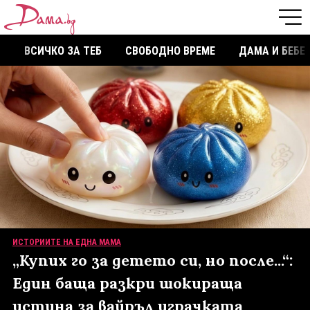
ВСИЧКО ЗА ТЕБ
СВОБОДНО ВРЕМЕ
ДАМА И БЕБЕ
ИСТОРИИТЕ НА ЕДНА МАМА
„Купих го за детето си, но после...“:
Един баща разкри шокираща
истина за вайръл играчката