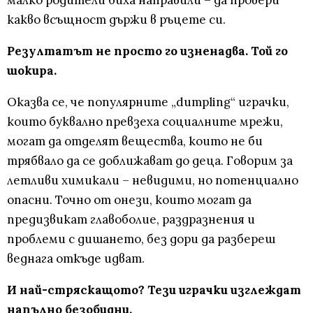
малко родители биха направили – да провери
какво всъщност държи в ръцете си.
Резултатът не просто го изненадва. Той го
шокира.
Оказва се, че популярните „dumpling“ играчки,
които буквално превзеха социалните мрежи,
могат да отделят вещества, които не би
трябвало да се доближават до деца. Говорим за
летливи химикали – невидими, но потенциално
опасни. Точно от онези, които могат да
предизвикат главоболие, раздразнения и
проблеми с дишането, без дори да разбереш
веднага откъде идват.
И най-стряскащото? Тези играчки изглеждат
напълно безобидни.