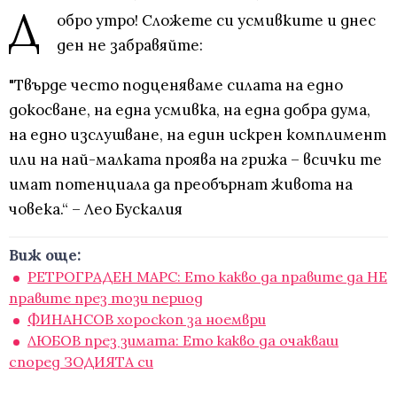
Д
обро утро! Сложете си усмивките и днес
ден не забравяйте:
"Твърде често подценяваме силата на едно
докосване, на една усмивка, на една добра дума,
на едно изслушване, на един искрен комплимент
или на най-малката проява на грижа – всички те
имат потенциала да преобърнат живота на
човека.“ – Лео Бускалия
Виж още:
РЕТРОГРАДЕН МАРС: Ето какво да правите да НЕ
правите през този период
ФИНАНСОВ хороскоп за ноември
ЛЮБОВ през зимата: Ето какво да очакваш
според ЗОДИЯТА си