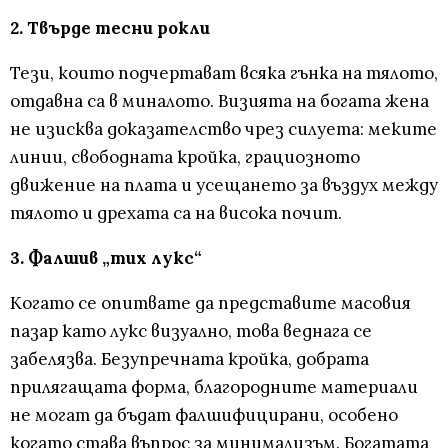
2. Твърде тесни рокли
Тези, които подчертават всяка гънка на тялото,
отдавна са в миналото. Визията на богата жена
не изисква доказателство чрез силуета: меките
линии, свободната кройка, грациозното
движение на плата и усещането за въздух между
тялото и дрехата са на висока почит.
3. Фалшив „тих лукс“
Когато се опитвате да представите масовия
пазар като лукс визуално, това веднага се
забелязва. Безупречната кройка, добрата
прилягащата форма, благородните материали
не могат да бъдат фалшифицирани, особено
когато става въпрос за минимализъм. Богатата