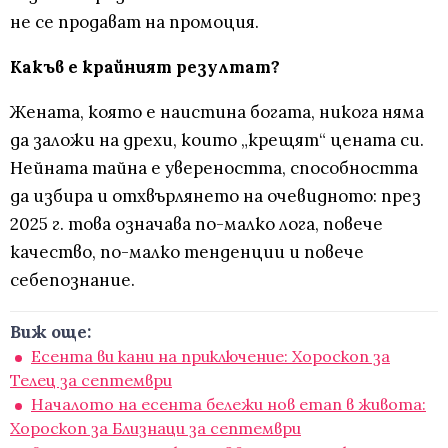
не се продават на промоция.
Какъв е крайният резултат?
Жената, която е наистина богата, никога няма
да заложи на дрехи, които „крещят“ цената си.
Нейната тайна е увереността, способността
да избира и отхвърлянето на очевидното: през
2025 г. това означава по-малко лога, повече
качество, по-малко тенденции и повече
себепознание.
Виж още:
Есента ви кани на приключение: Хороскоп за
Телец за септември
Началото на есента бележи нов етап в живота:
Хороскоп за Близнаци за септември