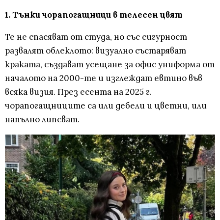
1. Тънки чорапогащници в телесен цвят
Те не спасяват от студа, но със сигурност
развалят облеклото: визуално състаряват
краката, създават усещане за офис униформа от
началото на 2000-те и изглеждат евтино във
всяка визия. През есента на 2025 г.
чорапогащниците са или дебели и цветни, или
напълно липсват.