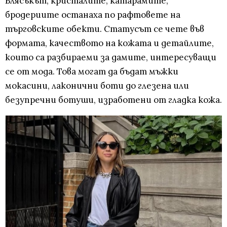
Блясъкът, кристалите, катарамите,
бродериите останаха по рафтовете на
търговските обекти. Статусът се чете във
формата, качеството на кожата и детайлите,
които са разбираеми за дамите, интересуващи
се от мода. Това могат да бъдат мъжки
мокасини, лаконични боти до глезена или
безупречни ботуши, изработени от гладка кожа.