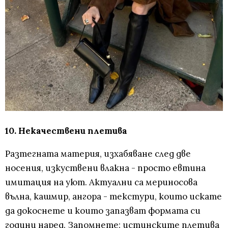
10. Некачествени плетива
Разтегната материя, изхабяване след две
носения, изкуствени влакна - просто евтина
имитация на уют. Актуални са мериносова
вълна, кашмир, ангора - текстури, които искате
да докоснете и които запазват формата си
години наред. Запомнете: истинските плетива