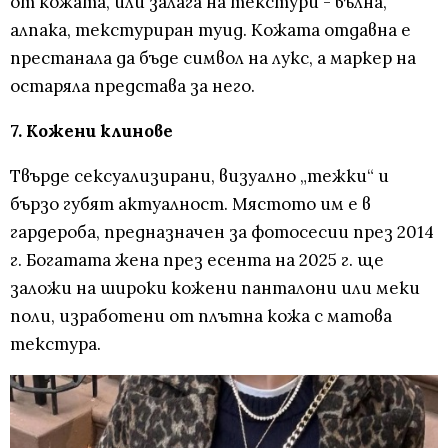
от кожата, или залага на текстури - вълна,
алпака, текстуриран туид. Кожата отдавна е
престанала да бъде символ на лукс, а маркер на
остаряла представа за него.
7. Кожени клинове
Твърде сексуализирани, визуално „тежки“ и
бързо губят актуалност. Мястото им е в
гардероба, предназначен за фотосесии през 2014
г. Богатата жена през есента на 2025 г. ще
заложи на широки кожени панталони или меки
поли, изработени от плътна кожа с матова
текстура.