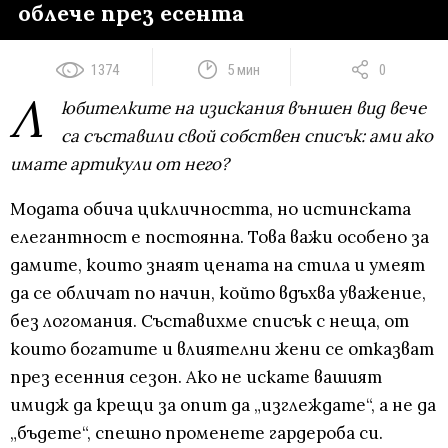
облече през есента
1374
5 мин
0
Л
юбителките на изискания външен вид вече
са съставили свой собствен списък: ами ако
имате артикули от него?
Модата обича цикличността, но истинската
елегантност е постоянна. Това важи особено за
дамите, които знаят цената на стила и умеят
да се обличат по начин, който вдъхва уважение,
без логомания. Съставихме списък с неща, от
които богатите и влиятелни жени се отказват
през есенния сезон. Ако не искате вашият
имидж да крещи за опит да „изглеждате“, а не да
„бъдете“, спешно променете гардероба си.