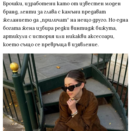
Брошки, изработени като от известен моден
бранд, ленти за глава с камъни предават
желанието да „приличат“ на нещо друго. Но една
богата жена избира редки винтидж бижута,
артикули с история или никакви аксесоари,
което също се превръща в изявление.