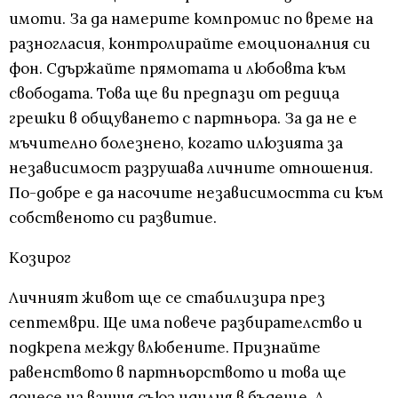
имоти. За да намерите компромис по време на
разногласия, контролирайте емоционалния си
фон. Сдържайте прямотата и любовта към
свободата. Това ще ви предпази от редица
грешки в общуването с партньора. За да не е
мъчително болезнено, когато илюзията за
независимост разрушава личните отношения.
По-добре е да насочите независимостта си към
собственото си развитие.
Козирог
Личният живот ще се стабилизира през
септември. Ще има повече разбирателство и
подкрепа между влюбените. Признайте
равенството в партньорството и това ще
донесе на вашия съюз идилия в бъдеще. А