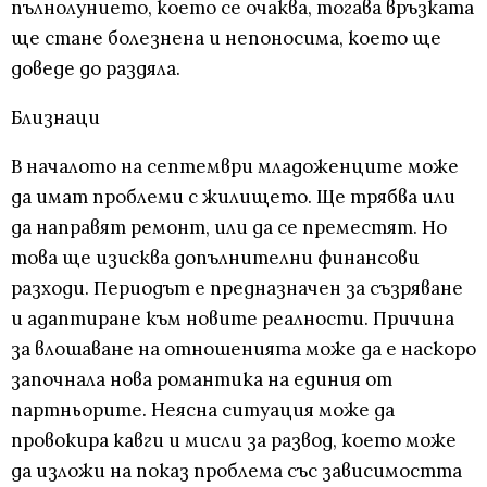
пълнолунието, което се очаква, тогава връзката
ще стане болезнена и непоносима, което ще
доведе до раздяла.
Близнаци
В началото на септември младоженците може
да имат проблеми с жилището. Ще трябва или
да направят ремонт, или да се преместят. Но
това ще изисква допълнителни финансови
разходи. Периодът е предназначен за съзряване
и адаптиране към новите реалности. Причина
за влошаване на отношенията може да е наскоро
започнала нова романтика на единия от
партньорите. Неясна ситуация може да
провокира кавги и мисли за развод, което може
да изложи на показ проблема със зависимостта