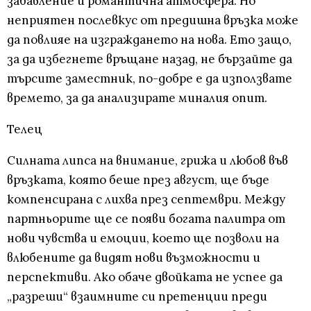
забавление и романтична атмосфера. Но
неприятен послевкус от предишна връзка може
да повлияе на изграждането на нова. Ето защо,
за да избегнете връщане назад, не бързайте да
търсите заместник, по-добре е да използвате
времето, за да анализирате миналия опит.
Телец
Силната липса на внимание, грижа и любов във
връзката, която беше през август, ще бъде
компенсирана с лихва през септември. Между
партньорите ще се появи богата палитра от
нови чувства и емоции, което ще позволи на
влюбените да видят нови възможности и
перспективи. Ако обаче двойката не успее да
„разреши“ взаимните си претенции преди