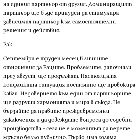
на единия партньор от другия. Доминиращият
партньор ще бъде принуден да стимулира
зависимия партньор към самостоятелни
решения и действия.
Рак
Септември е труден месец в личните
отношения за Раците. Проблемите, започнали
през август, ще продължат. Настоящата
конфликтна ситуация постоянно ще провокира
кавги. Недоверието към един от партньорите
ще разруши хармонията и мира в съюза. Не
бързайте да правите преждевременни
заключения и да довеждате въпроса до съдебни
производства - сега не е моментът да перете
мръсно бельо публично. Първо, има голяма