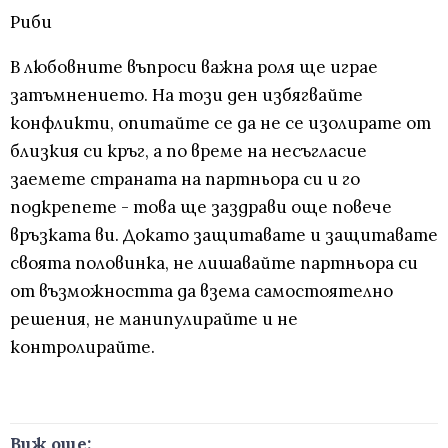
Риби
В любовните въпроси важна роля ще играе
затъмнението. На този ден избягвайте
конфликти, опитайте се да не се изолирате от
близкия си кръг, а по време на несъгласие
заемете страната на партньора си и го
подкрепете - това ще заздрави още повече
връзката ви. Докато защитавате и защитавате
своята половинка, не лишавайте партньора си
от възможността да взема самостоятелно
решения, не манипулирайте и не
контролирайте.
Виж още: