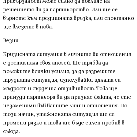
привързаност може силно да повлияе на
решението ви за партньорство. Или ще се
върнете към предишната връзка, или спонтанно
ще влезете в нова.
Везни
Кризисната ситуация в личните ви отношения
е достигнала своя апогей. Ще трябва да
положите всички усилия, за да разрешите
трудната ситуация, използвайки цялата си
мъдрост и сърдечна отзивчивост. Това ще
принуди партньора ви да признае факта, че сте
незаменими във вашите лични отношения. По
този начин, утежнената ситуация ще се
промени рязко и това ще бъде силен пробив в
съюза.