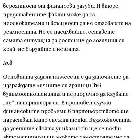
вероятност от финансови загуби. И второ,
представените факти може да са
неоснователни и всъщност да не отговарят на
реалността. Не се насилвайте, оставете
самата ситуация да достигне до логичния си
край, не бързайте с нещата.
Лъв
Основната задача на месеца е да започнете да
изграждате личните си граници във
взаимоотношенията и периодично да казвате
„не“ на партньора си. В противен случай
финансовите проблеми в партньорството ще
нарастват като снежна топка. Възможността
да усетите своята уникалност ще се появи
автоматично и ще можете самостоятелно да