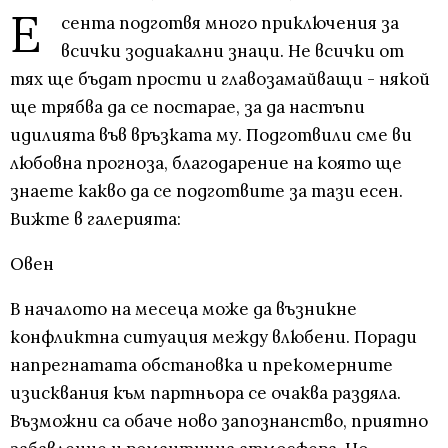
Е
сента подготвя много приключения за
всички зодиакални знаци. Не всички от
тях ще бъдат прости и главозамайващи - някой
ще трябва да се постарае, за да настъпи
идилията във връзката му. Подготвили сме ви
любовна прогноза, благодарение на която ще
знаете какво да се подготвите за тази есен.
Вижте в галерията:
Овен
В началото на месеца може да възникне
конфликтна ситуация между влюбени. Поради
напрегнатата обстановка и прекомерните
изисквания към партньора се очаква раздяла.
Възможни са обаче ново запознанство, приятно