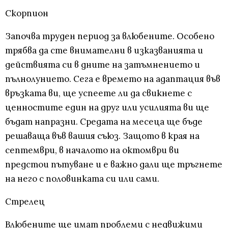
Скорпион
Започва труден период за влюбените. Особено
трябва да сте внимателни в изказванията и
действията си в дните на затъмнението и
пълнолунието. Сега е времето на адаптация във
връзката ви, ще успеете ли да свикнете с
ценностите един на друг или усилията ви ще
бъдат напразни. Средата на месеца ще бъде
решаваща във вашия съюз. Защото в края на
септември, в началото на октомври ви
предстои пътуване и е важно дали ще тръгнете
на него с половинката си или сами.
Стрелец
Влюбените ще имат проблеми с недвижими