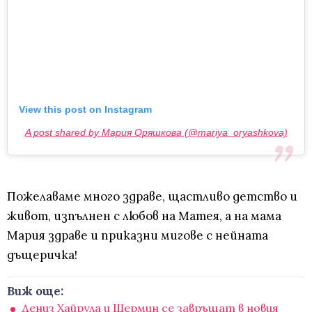
View this post on Instagram
A post shared by Мария Оряшкова (@mariya_oryashkova)
Пожелаваме много здраве, щастливо детство и
живот, изпълнен с любов на Матея, а на мама
Мария здраве и приказни мигове с нейната
дъщеричка!
Виж още:
Дениз Хайрула и Шермин се завръщат в новия