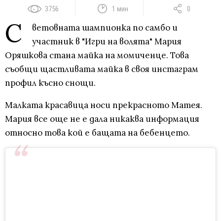
3756
1 мин
0
С
ветовната шампионка по самбо и
участник в "Игри на волята" Мария
Оряшкова стана майка на момиченце. Това
съобщи щастливата майка в своя инстаграм
профил късно снощи.
Малката красавица носи прекрасното Матея.
Мария все още не е дала никаква информация
относно това кой е бащата на бебенцето.