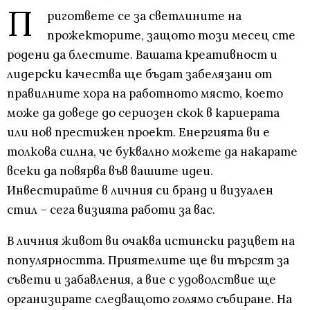
П
ригответе се за светлините на
прожекторите, защото този месец сте
родени да блестите. Вашата креативност и
лидерски качества ще бъдат забелязани от
правилните хора на работното място, което
може да доведе до сериозен скок в кариерата
или нов престижен проект. Енергията ви е
толкова силна, че буквално можете да накарате
всеки да повярва във вашите идеи.
Инвестирайте в личния си бранд и визуален
стил – сега визията работи за вас.
В личния живот ви очаква истински разцвет на
популярността. Приятелите ще ви търсят за
съвети и забавления, а вие с удоволствие ще
организирате следващото голямо събиране. На