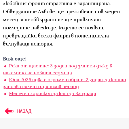
любовния фронт страстта е гарантирана.
Обвързаните Лъвове ще преживеят нов меден
месец, а необвързаните ще привличат
погледите навсякъде, където се появят,
превръщайки всеки флирт в потенциална
вълнуваща история.
Виж още:
Реки от щастие: 3 зодии под златен дъжд в
началото на новата седмица
Юни 2026 идва с огромен обрат: 2 зодии, за които
започва силен и щастлив период
Месечен хороскоп за юни за Близнаци
НАЗАД