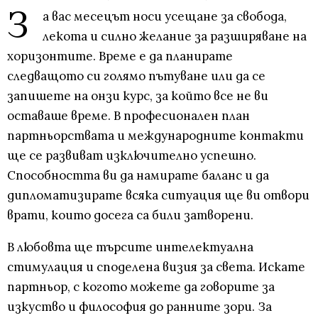
З
а вас месецът носи усещане за свобода,
лекота и силно желание за разширяване на
хоризонтите. Време е да планирате
следващото си голямо пътуване или да се
запишете на онзи курс, за който все не ви
оставаше време. В професионален план
партньорствата и международните контакти
ще се развиват изключително успешно.
Способността ви да намирате баланс и да
дипломатизирате всяка ситуация ще ви отвори
врати, които досега са били затворени.
В любовта ще търсите интелектуална
стимулация и споделена визия за света. Искате
партньор, с когото можете да говорите за
изкуство и философия до ранните зори. За