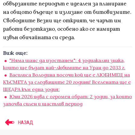
обвързаните периодът е идеален за планиране
на общото бъдеще и излизане от битовизмите.
Свободните Везни ще открият, че чарът им
работи безотказно, особено ако се намират
извън обичайната си среда.
Виж още:
"Няма шанс да изостанем": 4 зодиакални знака,
които ще бъдат най-любимите на Уран до 2033 г.
Василиса Володина посочи кой ще e ЛЮБИМЕЦ на
КЪСМЕТА за следващите 20 години! Вселената ще е
ЩЕДРА към една зодия:
Юни 2026 идва с огромен обрат: 2 зодии, за които
започва силен и щастлив период
НАЗАД