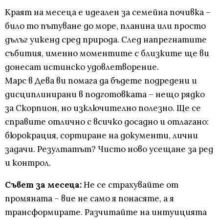
Краят на месеца е идеален за семейна почивка –
било то пътуване до море, планина или просто
дълъг уикенд сред природа. След напрегнатите
събития, именно моментите с близките ще ви
донесат истинско удовлетворение.
Марс в Дева ви помага да бъдете подредени и
дисциплинирани в подготовката – нещо рядко
за Скорпион, но изключително полезно. Ще се
справите отлично с всичко досадно и отлагано:
бюрокрация, сортиране на документи, лични
задачи. Резултатът? Чисто ново усещане за ред
и контрол.
Съвет за месеца:
Не се страхувайте от
промяната – вие не само я понасяте, а я
трансформирате. Разчитайте на интуицията