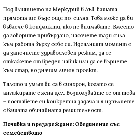
Под влиянието на Меркурий в Лъв, вашата
прямота ще бъде още по-силна. Това може да ви
въвлече в конфликти, ако не внимавате. Вместо
да говорите прибързано, насочете тази сила
към работа върху себе си. Идеалният момент е
да започнете здравословен режим, да се
откажете от вреден навик или да се върнете
към стар, но значим личен проект.
Тялото и умът ви са в синхрон, когато се
ангажирате с ясна цел. Възползвайте се от това
– поставете си конкретна задача и я изпълнете
с вашата обичайната решителност.
Почивка и презареждане: Обединение със
семейството