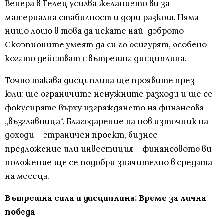
Венера в Телец усилва желанието ви за
материална стабилност и дори разкош. Няма
нищо лошо в това да искате най-доброто –
Скорпионите умеят да си го осигурят, особено
когато действат с вътрешна дисциплина.
Точно такава дисциплина ще проявите през
юли: ще ограничите ненужните разходи и ще се
фокусирате върху изграждането на финансова
„възглавница“. Благодарение на нов източник на
доходи – страничен проект, бизнес
предложение или инвестиция – финансовото ви
положение ще се подобри значително в средата
на месеца.
Вътрешна сила и дисциплина: Време за лична
победа