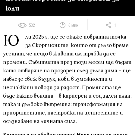
юли
532
6 мин
1
Ю
ли 2025 г. ще се окаже повратна точка
за Скорпионите, които от дълго време
усещат, че нещо в живота им трябва да се
промени. Събитията през този месец ще бъдат
като отваряне на прозорец след дълга зима – ще
навлезе свеж въздух, нови възможности и
неочаквани поводи за радост. Промяната ще
бъде както външна – в кариерен и социален план,
така и дълбоко вътрешна: трансформация на
приоритетите, настройка на ценностите и
осъзнаване на личната сила.
Кариера и съдбовни срещи: Началото на нещо