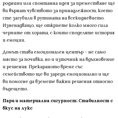
роднини или спонтанна идея за преместване ще
ви върнат чувството за принадлежност, което
сте загубили в рутината на всекидневието.
Изненадващо, ще откриете колко много сила
черпите от хората, с които споделяте история
и емоции.
Домът става емоционален център – не само
място за почивка, но и източник на вдъхновение
и решения. Прекараното време със
семейството ще ви зареди емоционално и ще
ви помогне да вземете важни решения относно
бъдещето.
Пари и материална сигурност: Стабилност с
вкус на лукс