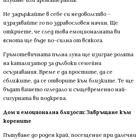
плуване или ароматерапия.
Не задържайте в себе си недоволство –
изразявайте го по здравословен начин. Ще
откриете, че след това емоционалната ви
яснота ще бъде по-силна от всякога.
Гръмотевичната пълна луна ще изиграе ролята
на катализатор за дълбоки семейни
осъзнавания. Време е да простите, да се
сближите, да се отворите към близките. Те ще
бъдат вашето огледало и същевременно най-
сигурната ви подкрепа.
Дом и емоционална близост: Завръщане към
корените
Пътуване до роден край, посещение при далечни