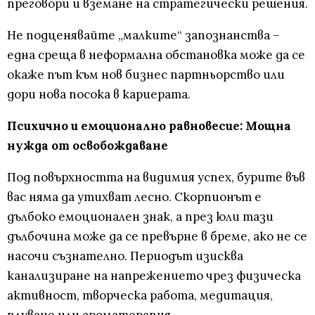
преговори и вземане на стратегически решения.
Не подценявайте „малките“ запознанства –
една среща в неформална обстановка може да се
окаже път към нов бизнес партньорство или
дори нова посока в кариерата.
Психично и емоционално равновесие: Мощна
нужда от освобождаване
Под повърхността на видимия успех, бурите във
вас няма да утихват лесно. Скорпионът е
дълбоко емоционален знак, а през юли тази
дълбочина може да се превърне в бреме, ако не се
насочи съзнателно. Периодът изисква
канализиране на напрежението чрез физическа
активност, творческа работа, медитация,