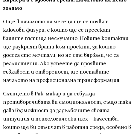
голямо
Още в началото на месеца ще се появят
ключови фигури, с които ще се пресекат
вашите пътища неслучайно. Новите контакти
ще разкрият врати към проекти, за които
досега сте мечтали, но не сте вярвали, че са
реалистични. Ако успеете да проявите
гъвкавост и отвореност, ще поставите
началото на професионална трансформация.
Слънцето в Рак, макар и да събужда
противоречивата ви емоционалност, също така
дава възможност да задълбочите своята
интуиция и психологически нюх – качества,
които ще ви отличат в работна среда, особено в